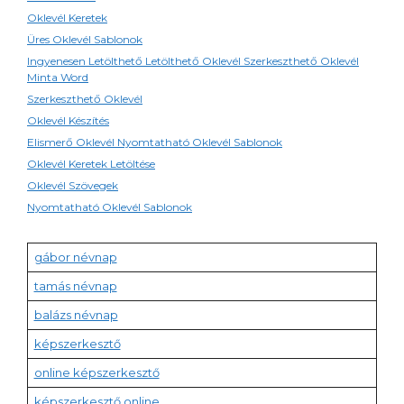
Oklevél Keretek
Üres Oklevél Sablonok
Ingyenesen Letölthető Letölthető Oklevél Szerkeszthető Oklevél
Minta Word
Szerkeszthető Oklevél
Oklevél Készítés
Elismerő Oklevél Nyomtatható Oklevél Sablonok
Oklevél Keretek Letöltése
Oklevél Szövegek
Nyomtatható Oklevél Sablonok
gábor névnap
tamás névnap
balázs névnap
képszerkesztő
online képszerkesztő
képszerkesztő online