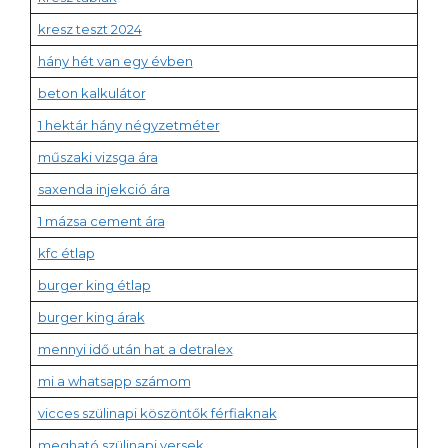
kresz teszt 2024
hány hét van egy évben
beton kalkulátor
1 hektár hány négyzetméter
műszaki vizsga ára
saxenda injekció ára
1 mázsa cement ára
kfc étlap
burger king étlap
burger king árak
mennyi idő után hat a detralex
mi a whatsapp számom
vicces szülinapi köszöntők férfiaknak
megható szülinapi versek