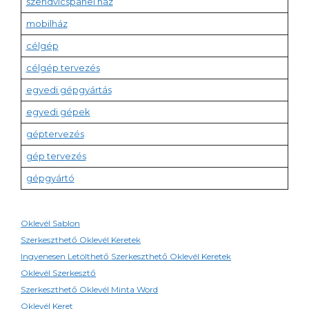
szendvicspanel ház
mobilház
célgép
célgép tervezés
egyedi gépgyártás
egyedi gépek
géptervezés
gép tervezés
gépgyártó
Oklevél Sablon
Szerkeszthető Oklevél Keretek
Ingyenesen Letölthető Szerkeszthető Oklevél Keretek
Oklevél Szerkesztő
Szerkeszthető Oklevél Minta Word
Oklevél Keret