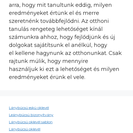
arra, hogy mit tanultunk eddig, milyen
eredményeket értünk el és merre
szeretnénk továbbfejlődni. Az otthoni
tanulás rengeteg lehetőséget kínál
számunkra ahhoz, hogy fejlődjünk és új
dolgokat sajátítsunk el anélkül, hogy
el kellene hagynunk az otthonunkat. Csak
rajtunk múlik, hogy mennyire
használjuk ki ezt a lehetőséget és milyen
eredményeket érünk el vele.
Lánybúcsú eskü oklevél
Leánybúcsú bizonyítvány
Lánybúcsú oklevél sablon
Lánybúcsú oklevél