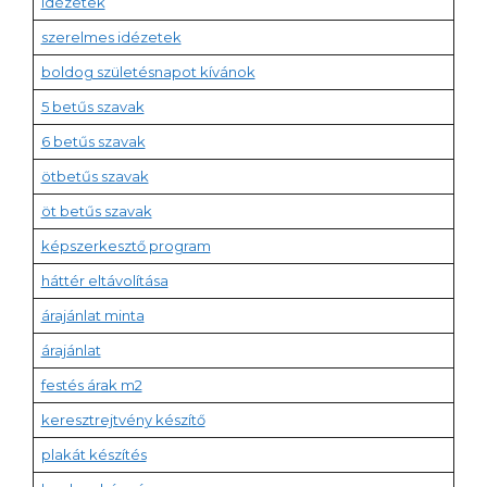
idézetek
szerelmes idézetek
boldog születésnapot kívánok
5 betűs szavak
6 betűs szavak
ötbetűs szavak
öt betűs szavak
képszerkesztő program
háttér eltávolítása
árajánlat minta
árajánlat
festés árak m2
keresztrejtvény készítő
plakát készítés