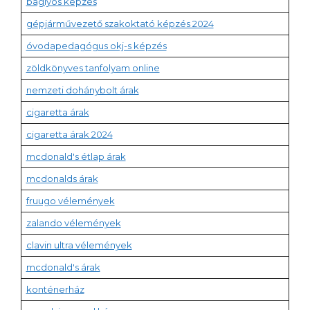
baglyos képzés
gépjárművezető szakoktató képzés 2024
óvodapedagógus okj-s képzés
zöldkönyves tanfolyam online
nemzeti dohánybolt árak
cigaretta árak
cigaretta árak 2024
mcdonald's étlap árak
mcdonalds árak
fruugo vélemények
zalando vélemények
clavin ultra vélemények
mcdonald's árak
konténerház