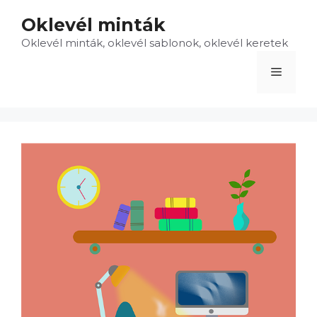
Kilépés
Oklevél minták
a
Oklevél minták, oklevél sablonok, oklevél keretek
tartalomba
Menü