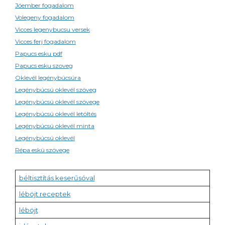
Jóember fogadalom
Volegeny fogadalom
Vicces legenybucsu versek
Vicces ferj fogadalom
Papucs esku pdf
Papucs esku szoveg
Oklevél legénybúcsúra
Legénybúcsú oklevél szöveg
Legénybúcsú oklevél szövege
Legénybúcsú oklevél letöltés
Legénybúcsú oklevél minta
Legénybúcsú oklevél
Répa eskü szövege
béltisztítás keserűsóval
léböjt receptek
léböjt