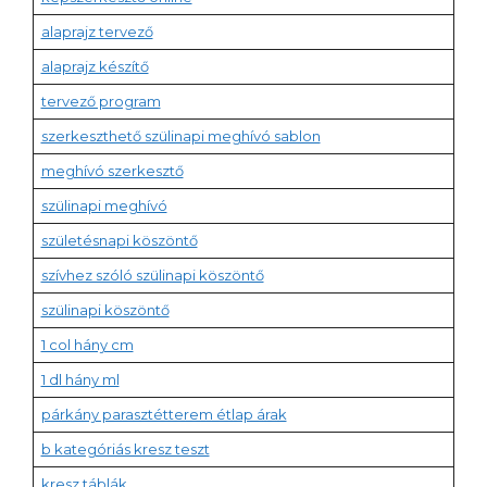
alaprajz tervező
alaprajz készítő
tervező program
szerkeszthető szülinapi meghívó sablon
meghívó szerkesztő
szülinapi meghívó
születésnapi köszöntő
szívhez szóló szülinapi köszöntő
szülinapi köszöntő
1 col hány cm
1 dl hány ml
párkány parasztétterem étlap árak
b kategóriás kresz teszt
kresz táblák