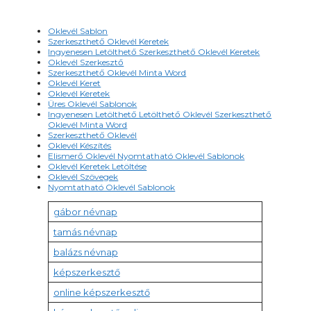
Oklevél Sablon
Szerkeszthető Oklevél Keretek
Ingyenesen Letölthető Szerkeszthető Oklevél Keretek
Oklevél Szerkesztő
Szerkeszthető Oklevél Minta Word
Oklevél Keret
Oklevél Keretek
Üres Oklevél Sablonok
Ingyenesen Letölthető Letölthető Oklevél Szerkeszthető
Oklevél Minta Word
Szerkeszthető Oklevél
Oklevél Készítés
Elismerő Oklevél Nyomtatható Oklevél Sablonok
Oklevél Keretek Letöltése
Oklevél Szövegek
Nyomtatható Oklevél Sablonok
gábor névnap
tamás névnap
balázs névnap
képszerkesztő
online képszerkesztő