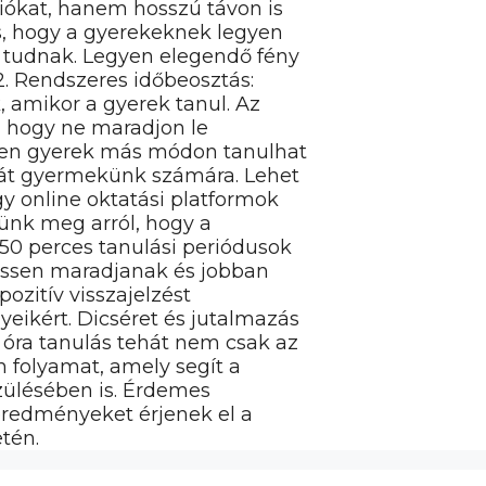
iókat, hanem hosszú távon is
os, hogy a gyerekeknek legyen
i tudnak. Legyen elegendő fény
2. Rendszeres időbeosztás:
 amikor a gyerek tanul. Az
, hogy ne maradjon le
den gyerek más módon tanulhat
ját gyermekünk számára. Lehet
gy online oktatási platformok
zünk meg arról, hogy a
50 perces tanulási periódusok
rissen maradjanak és jobban
pozitív visszajelzést
eikért. Dicséret és jutalmazás
 óra tanulás tehát nem csak az
n folyamat, amely segít a
szülésében is. Érdemes
 eredményeket érjenek el a
tén.