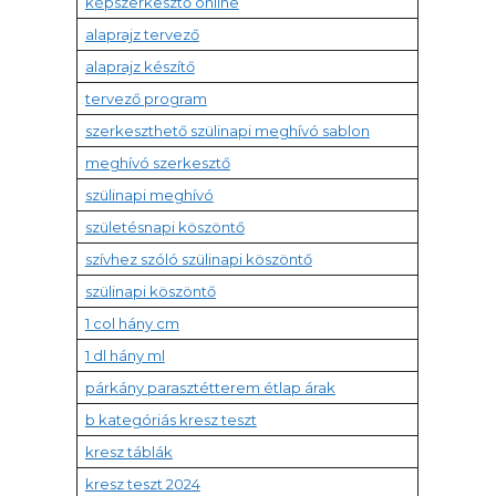
képszerkesztő online
alaprajz tervező
alaprajz készítő
tervező program
szerkeszthető szülinapi meghívó sablon
meghívó szerkesztő
szülinapi meghívó
születésnapi köszöntő
szívhez szóló szülinapi köszöntő
szülinapi köszöntő
1 col hány cm
1 dl hány ml
párkány parasztétterem étlap árak
b kategóriás kresz teszt
kresz táblák
kresz teszt 2024