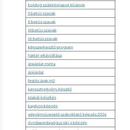
boldog születésnapot kívánok
5 betűs szavak
6 betűs szavak
ötbetűs szavak
öt betűs szavak
képszerkesztő program
háttér eltávolítása
árajánlat minta
árajánlat
festés árak m2
keresztrejtvény készítő
plakát készítés
baglyos képzés
gépjárművezető szakoktató képzés 2024
óvodapedagógus okj-s képzés