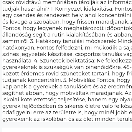
csak rövidtávú memóriában tárolják az informác
tudják használni? 1. Környezet kialakítása: Font
egy csendes és rendezett hely, ahol koncentráln
és levegő a szobában, hogy frissen maradjanak. 
Fontos, hogy legyenek meghatározott időpontok,
állandóság segít a rutin kialakításában és abban
semmiről. 3. Hatékony tanulási módszerek: Min
hatékonyan. Fontos felfedezni, mi működik a sa
színes jegyzetek készítése, csoportos tanulás va
használata. 4. Szünetek beiktatása: Ne feledkez
gyerekeknek is szükségük van pihenőidőkre. 45-
között érdemes rövid szüneteket tartani, hogy f
tudjanak koncentrálni. 5. Motiválás: Fontos, hogy 
kapjanak a gyerekek a tanulásért és az eredmény
segíthet abban, hogy motiváltak maradjanak. Az
iskolai kötelezettség teljesítése, hanem egy olya
gyerek fejlődésében és sikeres életre való felké
odafigyelni erre az területre is, hogy minél jobb
gyerekeink az iskolában és az élet minden terüle