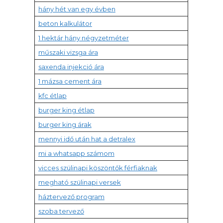
hány hét van egy évben
beton kalkulátor
1 hektár hány négyzetméter
műszaki vizsga ára
saxenda injekció ára
1 mázsa cement ára
kfc étlap
burger king étlap
burger king árak
mennyi idő után hat a detralex
mi a whatsapp számom
vicces szülinapi köszöntők férfiaknak
megható szülinapi versek
háztervező program
szoba tervező