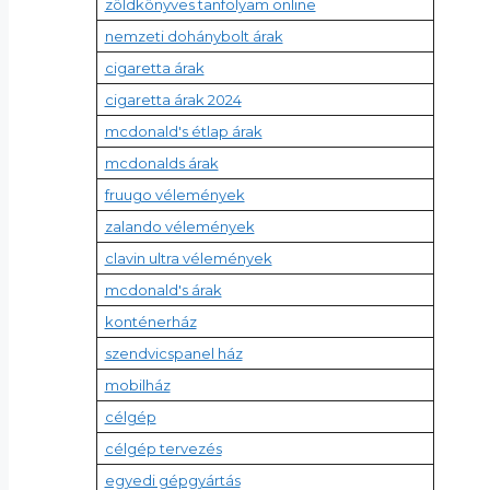
zöldkönyves tanfolyam online
nemzeti dohánybolt árak
cigaretta árak
cigaretta árak 2024
mcdonald's étlap árak
mcdonalds árak
fruugo vélemények
zalando vélemények
clavin ultra vélemények
mcdonald's árak
konténerház
szendvicspanel ház
mobilház
célgép
célgép tervezés
egyedi gépgyártás