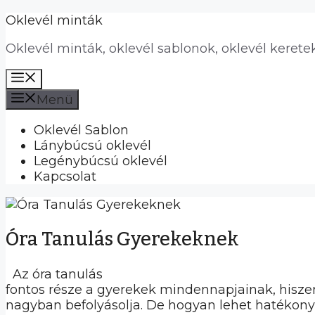
Kilépés
Oklevél minták
a
Oklevél minták, oklevél sablonok, oklevél kerete
tartalomba
Menü
Menü
Oklevél Sablon
Lánybúcsú oklevél
Legénybúcsú oklevél
Kapcsolat
Óra Tanulás Gyerekeknek
Az óra tanulás
fontos része a gyerekek mindennapjainak, hiszen
nagyban befolyásolja. De hogyan lehet hatékony