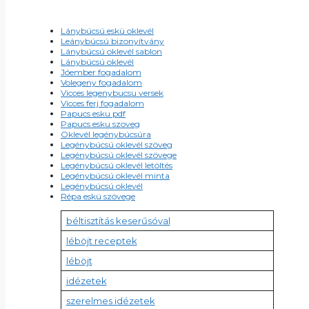
Lánybúcsú eskü oklevél
Leánybúcsú bizonyítvány
Lánybúcsú oklevél sablon
Lánybúcsú oklevél
Jóember fogadalom
Volegeny fogadalom
Vicces legenybucsu versek
Vicces ferj fogadalom
Papucs esku pdf
Papucs esku szoveg
Oklevél legénybúcsúra
Legénybúcsú oklevél szöveg
Legénybúcsú oklevél szövege
Legénybúcsú oklevél letöltés
Legénybúcsú oklevél minta
Legénybúcsú oklevél
Répa eskü szövege
béltisztítás keserűsóval
léböjt receptek
léböjt
idézetek
szerelmes idézetek