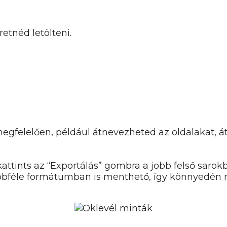
etnéd letölteni.
egfelelően, például átnevezheted az oldalakat, 
kattints az “Exportálás” gombra a jobb felső saro
öbbféle formátumban is menthető, így könnyedén 