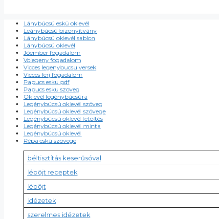
Lánybúcsú eskü oklevél
Leánybúcsú bizonyítvány
Lánybúcsú oklevél sablon
Lánybúcsú oklevél
Jóember fogadalom
Volegeny fogadalom
Vicces legenybucsu versek
Vicces ferj fogadalom
Papucs esku pdf
Papucs esku szoveg
Oklevél legénybúcsúra
Legénybúcsú oklevél szöveg
Legénybúcsú oklevél szövege
Legénybúcsú oklevél letöltés
Legénybúcsú oklevél minta
Legénybúcsú oklevél
Répa eskü szövege
béltisztítás keserűsóval
léböjt receptek
léböjt
idézetek
szerelmes idézetek