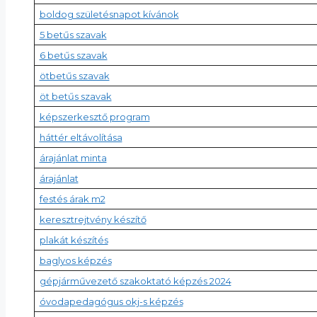
boldog születésnapot kívánok
5 betűs szavak
6 betűs szavak
ötbetűs szavak
öt betűs szavak
képszerkesztő program
háttér eltávolítása
árajánlat minta
árajánlat
festés árak m2
keresztrejtvény készítő
plakát készítés
baglyos képzés
gépjárművezető szakoktató képzés 2024
óvodapedagógus okj-s képzés