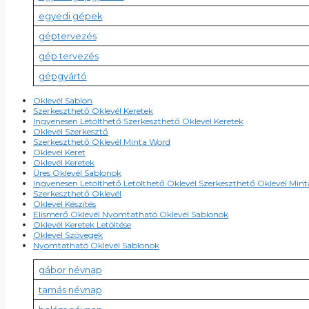
egyedi gépek
géptervezés
gép tervezés
gépgyártó
Oklevél Sablon
Szerkeszthető Oklevél Keretek
Ingyenesen Letölthető Szerkeszthető Oklevél Keretek
Oklevél Szerkesztő
Szerkeszthető Oklevél Minta Word
Oklevél Keret
Oklevél Keretek
Üres Oklevél Sablonok
Ingyenesen Letölthető Letölthető Oklevél Szerkeszthető Oklevél Min
Szerkeszthető Oklevél
Oklevél Készítés
Elismerő Oklevél Nyomtatható Oklevél Sablonok
Oklevél Keretek Letöltése
Oklevél Szövegek
Nyomtatható Oklevél Sablonok
gábor névnap
tamás névnap