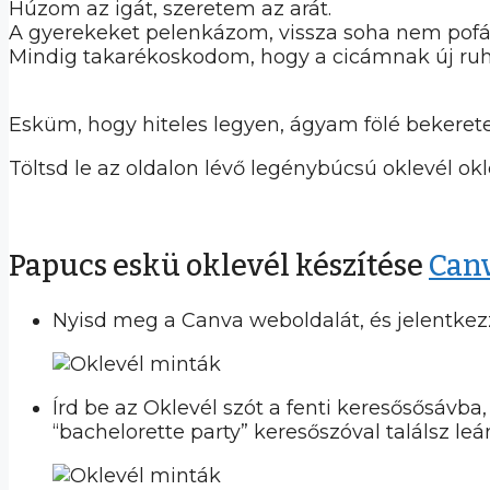
Húzom az igát, szeretem az arát.
A gyerekeket pelenkázom, vissza soha nem pof
Mindig takarékoskodom, hogy a cicámnak új ruh
Esküm, hogy hiteles legyen, ágyam fölé bekeret
Töltsd le az oldalon lévő legénybúcsú oklevél okl
Papucs eskü oklevél készítése
Can
Nyisd meg a Canva weboldalát, és jelentkezz
Írd be az Oklevél szót a fenti keresősősávba
“bachelorette party” keresőszóval találsz le