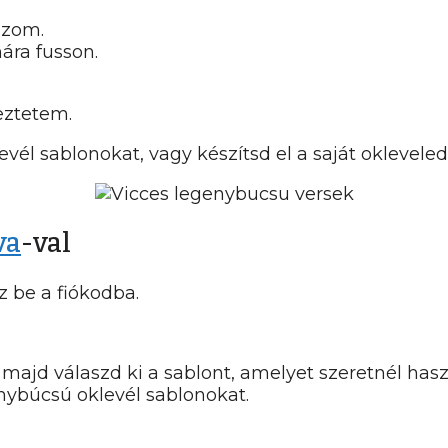
ázom.
ára fusson.
eztetem.
evél sablonokat, vagy készítsd el a saját okleveled
va
-val
 be a fiókodba.
, majd válaszd ki a sablont, amelyet szeretnél has
ánybúcsú oklevél sablonokat.