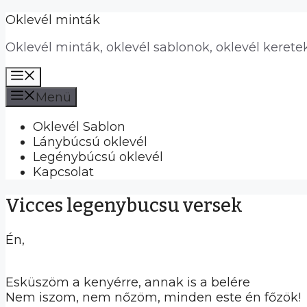
Kilépés
Oklevél minták
a
Oklevél minták, oklevél sablonok, oklevél kerete
tartalomba
Menü
Menü
Oklevél Sablon
Lánybúcsú oklevél
Legénybúcsú oklevél
Kapcsolat
Vicces legenybucsu versek
Én,
Esküszöm a kenyérre, annak is a belére
Nem iszom, nem nőzöm, minden este én főzök!