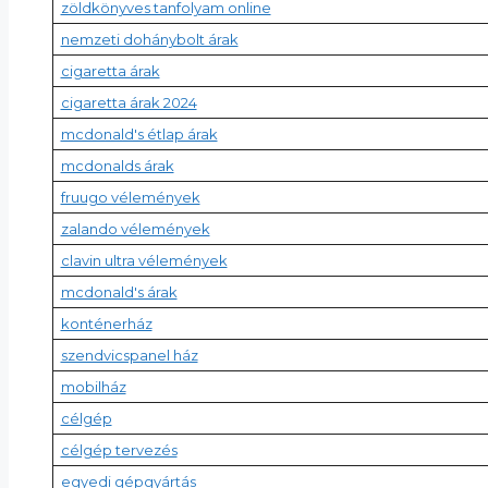
zöldkönyves tanfolyam online
nemzeti dohánybolt árak
cigaretta árak
cigaretta árak 2024
mcdonald's étlap árak
mcdonalds árak
fruugo vélemények
zalando vélemények
clavin ultra vélemények
mcdonald's árak
konténerház
szendvicspanel ház
mobilház
célgép
célgép tervezés
egyedi gépgyártás