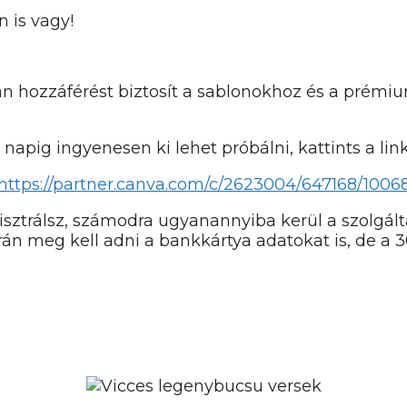
n is vagy!
lan hozzáférést biztosít a sablonokhoz és a prém
 napig ingyenesen ki lehet próbálni, kattints a link
https://partner.canva.com/c/2623004/647168/1006
regisztrálsz, számodra ugyanannyiba kerül a szolg
orán meg kell adni a bankkártya adatokat is, de a 