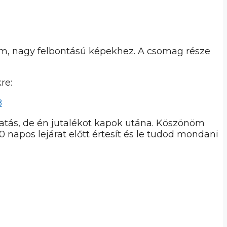
ium, nagy felbontású képekhez. A csomag része
re:
8
áltatás, de én jutalékot kapok utána. Köszönöm
30 napos lejárat előtt értesít és le tudod mondani