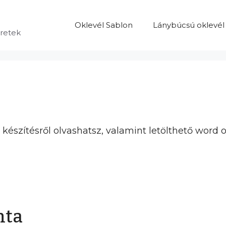
Oklevél Sablon
Lánybúcsú oklevél
eretek
észítésről olvashatsz, valamint letölthető word ok
nta