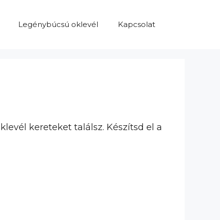
Legénybúcsú oklevél
Kapcsolat
levél kereteket találsz. Készítsd el a