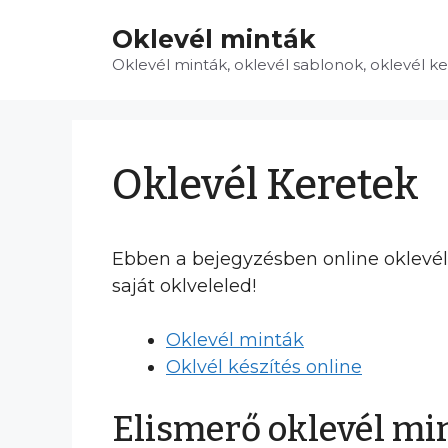
Kilépés
Oklevél minták
a
tartalomba
Oklevél minták, oklevél sablonok, oklevél k
Oklevél Keretek
Ebben a bejegyzésben online oklevél k
saját oklveleled!
Oklevél minták
Oklvél készítés online
Elismerő oklevél mi