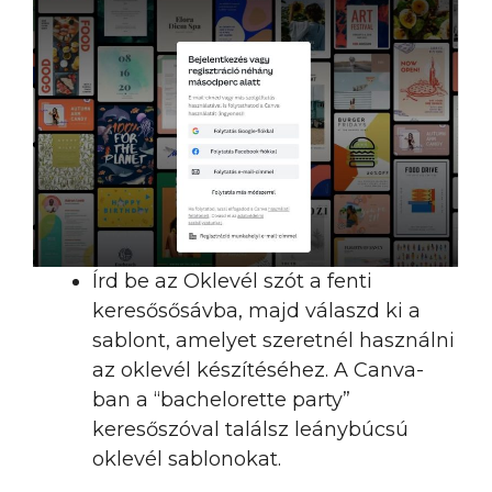
Írd be az Oklevél szót a fenti
keresősősávba, majd válaszd ki a
sablont, amelyet szeretnél használni
az oklevél készítéséhez. A Canva-
ban a “bachelorette party”
keresőszóval találsz leánybúcsú
oklevél sablonokat.