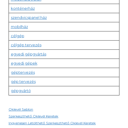
konténerház
szendvicspanel ház
mobilház
célgép
célgép tervezés
egyedi gépgyártás
egyedi gépek
géptervezés
gép tervezés
gépgyártó
Oklevél Sablon
Szerkeszthető Oklevél Keretek
Ingyenesen Letölthető Szerkeszthető Oklevél Keretek