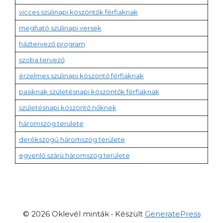
vicces szülinapi köszöntők férfiaknak
megható szülinapi versek
háztervező program
szoba tervező
érzelmes szülinapi köszöntő férfiaknak
pasiknak születésnapi köszöntők férfiaknak
születésnapi köszöntő nőknek
háromszög területe
derékszögű háromszög területe
egyenlő szárú háromszög területe
© 2026 Oklevél minták
• Készült
GeneratePress