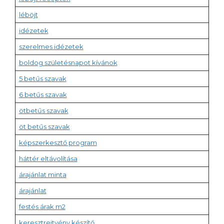
léböjt
idézetek
szerelmes idézetek
boldog születésnapot kívánok
5 betűs szavak
6 betűs szavak
ötbetűs szavak
öt betűs szavak
képszerkesztő program
háttér eltávolítása
árajánlat minta
árajánlat
festés árak m2
keresztrejtvény készítő