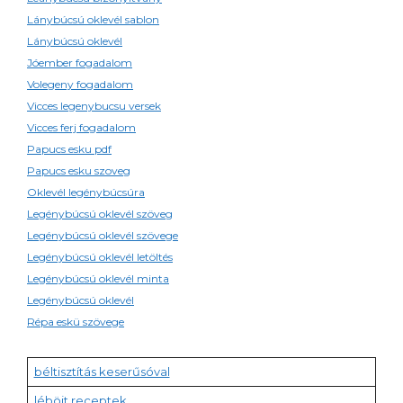
Lánybúcsú oklevél sablon
Lánybúcsú oklevél
Jóember fogadalom
Volegeny fogadalom
Vicces legenybucsu versek
Vicces ferj fogadalom
Papucs esku pdf
Papucs esku szoveg
Oklevél legénybúcsúra
Legénybúcsú oklevél szöveg
Legénybúcsú oklevél szövege
Legénybúcsú oklevél letöltés
Legénybúcsú oklevél minta
Legénybúcsú oklevél
Répa eskü szövege
béltisztítás keserűsóval
léböjt receptek