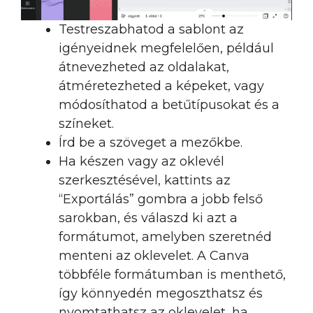
Testreszabhatod a sablont az
igényeidnek megfelelően, például
átnevezheted az oldalakat,
átméretezheted a képeket, vagy
módosíthatod a betűtípusokat és a
színeket.
Írd be a szöveget a mezőkbe.
Ha készen vagy az oklevél
szerkesztésével, kattints az
“Exportálás” gombra a jobb felső
sarokban, és válaszd ki azt a
formátumot, amelyben szeretnéd
menteni az oklevelet. A Canva
többféle formátumban is menthető,
így könnyedén megoszthatsz és
nyomtathatsz az oklevelet, ha