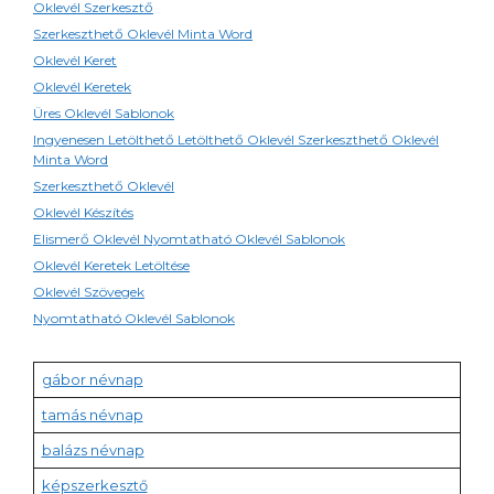
Oklevél Szerkesztő
Szerkeszthető Oklevél Minta Word
Oklevél Keret
Oklevél Keretek
Üres Oklevél Sablonok
Ingyenesen Letölthető Letölthető Oklevél Szerkeszthető Oklevél
Minta Word
Szerkeszthető Oklevél
Oklevél Készítés
Elismerő Oklevél Nyomtatható Oklevél Sablonok
Oklevél Keretek Letöltése
Oklevél Szövegek
Nyomtatható Oklevél Sablonok
gábor névnap
tamás névnap
balázs névnap
képszerkesztő