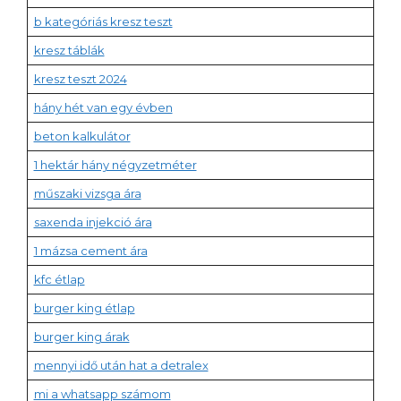
b kategóriás kresz teszt
kresz táblák
kresz teszt 2024
hány hét van egy évben
beton kalkulátor
1 hektár hány négyzetméter
műszaki vizsga ára
saxenda injekció ára
1 mázsa cement ára
kfc étlap
burger king étlap
burger king árak
mennyi idő után hat a detralex
mi a whatsapp számom