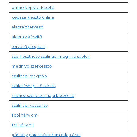
online képszerkesztő
képszerkesztő online
alaprajz tervező
alaprajz készítő
tervező program
szerkeszthető szülinapi meghívó sablon
meghívó szerkesztő
szülinapi meghívó
születésnapi köszöntő
szívhez szóló szülinapi köszöntő
szülinapi köszöntő
1 col hány cm
1 dl hány ml
párkány parasztétterem étlap árak