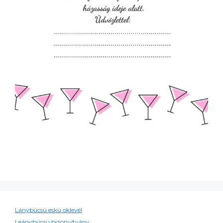
Lánybúcsú eskü oklevél
Leánybúcsú bizonyítvány