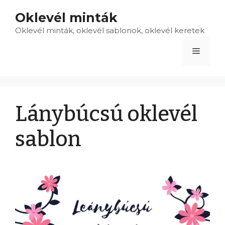
Kilépés
Oklevél minták
a
Oklevél minták, oklevél sablonok, oklevél keretek
tartalomba
Menü
Lánybúcsú oklevél
sablon