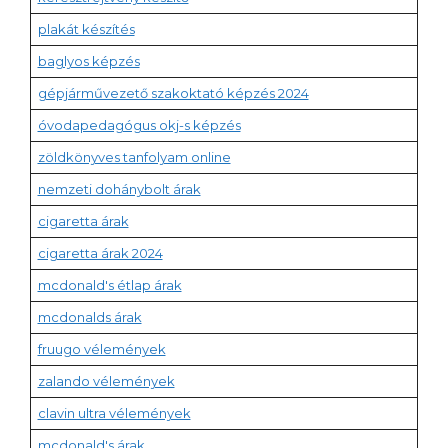
plakát készítés
baglyos képzés
gépjárművezető szakoktató képzés 2024
óvodapedagógus okj-s képzés
zöldkönyves tanfolyam online
nemzeti dohánybolt árak
cigaretta árak
cigaretta árak 2024
mcdonald's étlap árak
mcdonalds árak
fruugo vélemények
zalando vélemények
clavin ultra vélemények
mcdonald's árak