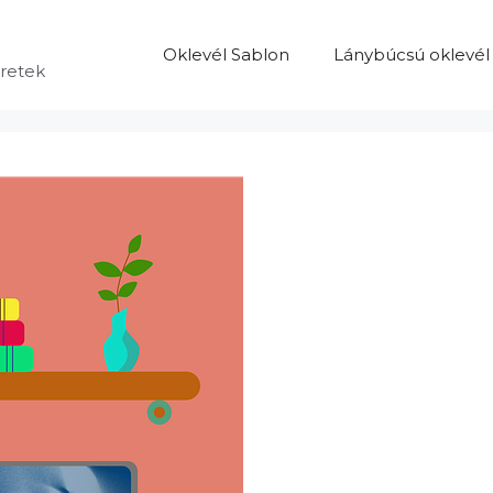
Oklevél Sablon
Lánybúcsú oklevél
eretek