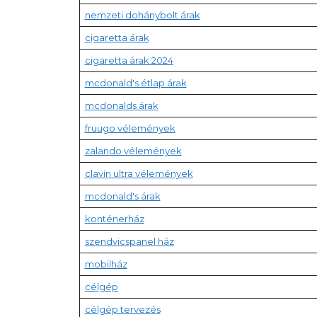
nemzeti dohánybolt árak
cigaretta árak
cigaretta árak 2024
mcdonald's étlap árak
mcdonalds árak
fruugo vélemények
zalando vélemények
clavin ultra vélemények
mcdonald's árak
konténerház
szendvicspanel ház
mobilház
célgép
célgép tervezés