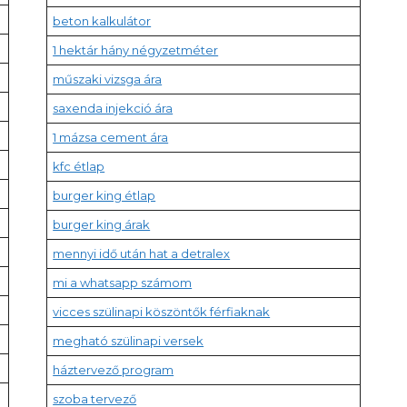
beton kalkulátor
1 hektár hány négyzetméter
műszaki vizsga ára
saxenda injekció ára
1 mázsa cement ára
kfc étlap
burger king étlap
burger king árak
mennyi idő után hat a detralex
mi a whatsapp számom
vicces szülinapi köszöntők férfiaknak
megható szülinapi versek
háztervező program
szoba tervező