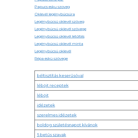
Papucs esku szoveg
Oklevél legénybúcsúra
Legénybúcsú oklevél szöveg
Legénybúcsú oklevél szövege
Legénybúcsú oklevél letöltés
Legénybúcsú oklevél minta
Legénybúcsú oklevél
Répa eskü szövege
béltisztítás keserűsóval
léböjt receptek
léböjt
idézetek
szerelmes idézetek
boldog születésnapot kívánok
5 betűs szavak