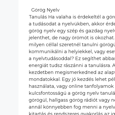
Görög Nyelv
Tanulás Ha valaha is érdekeltél a gö
a tudásodat a nyelvükben, akkor érd
görög nyelv egy szép és gazdag nyel
jelenthet, de nagy örömöt is okozhat
milyen céllal szeretnél tanulni görög
kommunikálni a helyiekkel, vagy ese
a nyelvtudásoddal? Ez segíthet abba
energiát tudsz rászánni a tanulásra. 
kezdetben megismerkedned az alapve
mondatokkal. Egy jó kezdés lehet pé
használata, vagy online tanfolyamok 
kulcsfontosságú a görög nyelv tanul
görögül, hallgass görög rádiót vagy n
annál könnyebben fog menni a nyelvta
kitartás és rendszeres gyakorlás az ig