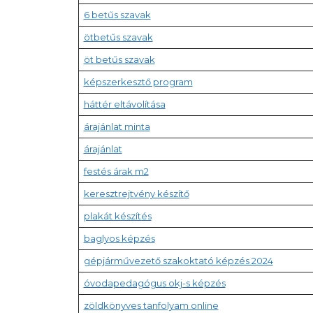
6 betűs szavak
ötbetűs szavak
öt betűs szavak
képszerkesztő program
háttér eltávolítása
árajánlat minta
árajánlat
festés árak m2
keresztrejtvény készítő
plakát készítés
baglyos képzés
gépjárművezető szakoktató képzés 2024
óvodapedagógus okj-s képzés
zöldkönyves tanfolyam online