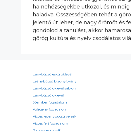
ha nehézségekbe ütközöl, és mindig t
haladva. Összességében tehát a görög
jelentő út lehet, de nagy örömöt és 
gondolod a tanulást, akkor hamarosa
görög kultúra és nyelv csodálatos vil
Lánybúcsú eskü oklevél
Leánybúcsú bizonyítvány
Lánybúcsú oklevél sablon
Lánybúcsú oklevél
Jóember fogadalom
Volegeny fogadalom
Vicces legenybucsu versek
Vicces ferj fogadalom
Papucs esku pdf