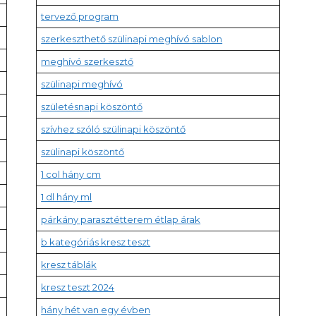
tervező program
szerkeszthető szülinapi meghívó sablon
meghívó szerkesztő
szülinapi meghívó
születésnapi köszöntő
szívhez szóló szülinapi köszöntő
szülinapi köszöntő
1 col hány cm
1 dl hány ml
párkány parasztétterem étlap árak
b kategóriás kresz teszt
kresz táblák
kresz teszt 2024
hány hét van egy évben