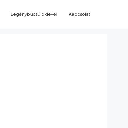
Legénybúcsú oklevél
Kapcsolat