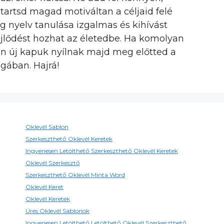
artsd magad motiváltan a céljaid felé
 nyelv tanulása izgalmas és kihívást
fejlődést hozhat az életedbe. Ha komolyan
n új kapuk nyílnak majd meg előtted a
ágában. Hajrá!
Oklevél Sablon
Szerkeszthető Oklevél Keretek
Ingyenesen Letölthető Szerkeszthető Oklevél Keretek
Oklevél Szerkesztő
Szerkeszthető Oklevél Minta Word
Oklevél Keret
Oklevél Keretek
Üres Oklevél Sablonok
Ingyenesen Letölthető Letölthető Oklevél Szerkeszthető