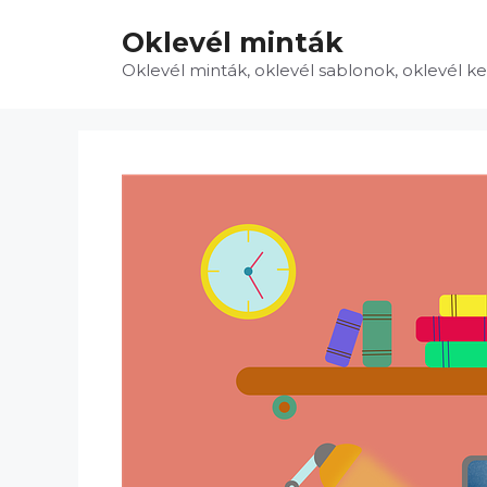
Kilépés
Oklevél minták
a
tartalomba
Oklevél minták, oklevél sablonok, oklevél k