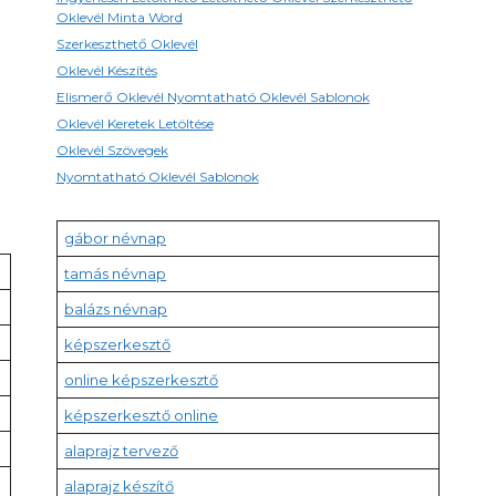
Oklevél Minta Word
Szerkeszthető Oklevél
Oklevél Készítés
Elismerő Oklevél Nyomtatható Oklevél Sablonok
Oklevél Keretek Letöltése
Oklevél Szövegek
Nyomtatható Oklevél Sablonok
gábor névnap
tamás névnap
balázs névnap
képszerkesztő
online képszerkesztő
képszerkesztő online
alaprajz tervező
alaprajz készítő