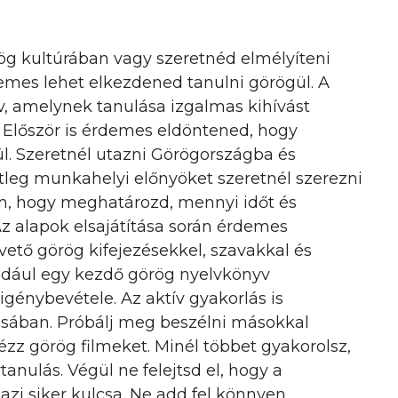
rög kultúrában vagy szeretnéd elmélyíteni
emes lehet elkezdened tanulni görögül. A
v, amelynek tanulása izgalmas kihívást
. Először is érdemes eldöntened, hogy
ül. Szeretnél utazni Görögországba és
tleg munkahelyi előnyöket szeretnél szerezni
n, hogy meghatározd, mennyi időt és
Az alapok elsajátítása során érdemes
tő görög kifejezésekkel, szavakkal és
ldául egy kezdő görög nyelvkönyv
igénybevétele. Az aktív gyakorlás is
ásában. Próbálj meg beszélni másokkal
ézz görög filmeket. Minél többet gyakorolsz,
nulás. Végül ne felejtsd el, hogy a
azi siker kulcsa. Ne add fel könnyen,