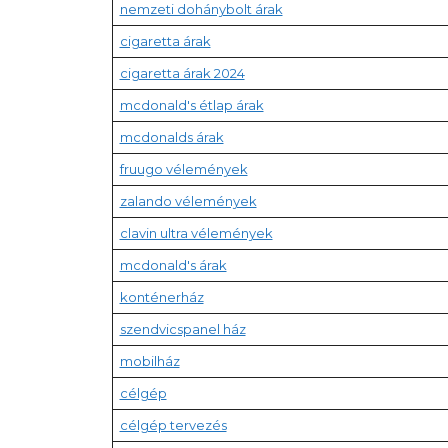
nemzeti dohánybolt árak
cigaretta árak
cigaretta árak 2024
mcdonald's étlap árak
mcdonalds árak
fruugo vélemények
zalando vélemények
clavin ultra vélemények
mcdonald's árak
konténerház
szendvicspanel ház
mobilház
célgép
célgép tervezés