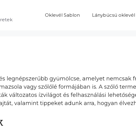
Oklevél Sablon
Lánybúcsú oklevél
eretek
b és legnépszerűbb gyümölcse, amelyet nemcsak 
mazsola vagy szőlőlé formájában is. A szőlő term
jták változatos ízvilágot és felhasználási lehetős
jtát, valamint tippeket adunk arra, hogyan élve
k