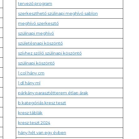
tervező program
szerkeszthető szülinapi meghívó sablon
meghívó szerkesztő
szülinapi meghívó
születésnapi köszöntő
szívhez szóló szülinapi köszöntő
szülinapi köszöntő
1 col hány cm
1 dl hány ml
párkány parasztétterem étlap árak
b kategóriás kresz teszt
kresz táblák
kresz teszt 2024
hány hét van egy évben