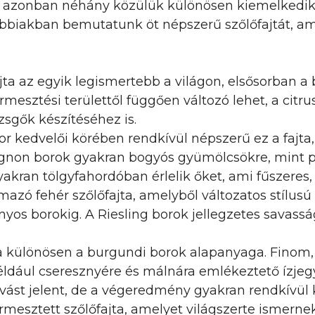
ik, azonban néhány közülük különösen kiemelkedik
lábbiakban bemutatunk öt népszerű szőlőfajtát, 
fajta az egyik legismertebb a világon, elsősorban a
mesztési területtől függően változó lehet, a citrus
zsgők készítéséhez is.
bor kedvelői körében rendkívül népszerű ez a fajta
non borok gyakran bogyós gyümölcsökre, mint pél
akran tölgyfahordóban érlelik őket, ami fűszeres,
azó fehér szőlőfajta, amelyből változatos stílusú
nyos borokig. A Riesling borok jellegzetes savass
jta különösen a burgundi borok alapanyaga. Finom
ldául cseresznyére és málnára emlékeztető ízjegy
vást jelent, de a végeredmény gyakran rendkívül k
ermesztett szőlőfajta, amelyet világszerte ismern