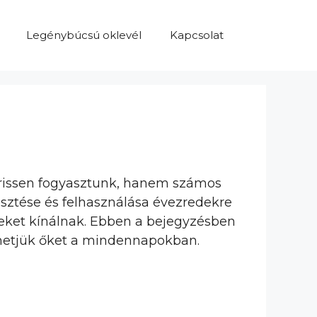
Legénybúcsú oklevél
Kapcsolat
frissen fogyasztunk, hanem számos
esztése és felhasználása évezredekre
égeket kínálnak. Ebben a bejegyzésben
zhetjük őket a mindennapokban.