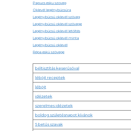
Papucs esku szoveg
Oklevél legénybúcsúra
Legénybúcsú oklevél szöveg
Legénybúcsú oklevél szövege
Legénybúcsú oklevél letöltés
Legénybúcsú oklevél minta
Legénybúcsú oklevél
Répa eskü szövege
béltisztítás keserűsóval
léböjt receptek
léböjt
idézetek
szerelmes idézetek
boldog születésnapot kívánok
5 betűs szavak