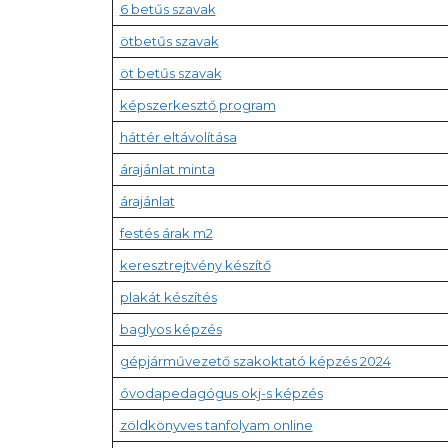
6 betűs szavak
ötbetűs szavak
öt betűs szavak
képszerkesztő program
háttér eltávolítása
árajánlat minta
árajánlat
festés árak m2
keresztrejtvény készítő
plakát készítés
baglyos képzés
gépjárművezető szakoktató képzés 2024
óvodapedagógus okj-s képzés
zöldkönyves tanfolyam online