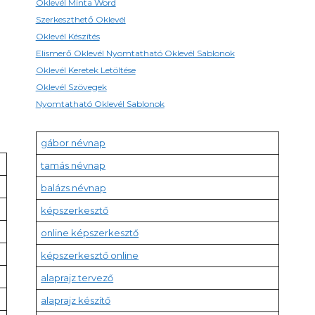
Oklevél Minta Word
Szerkeszthető Oklevél
Oklevél Készítés
Elismerő Oklevél Nyomtatható Oklevél Sablonok
Oklevél Keretek Letöltése
Oklevél Szövegek
Nyomtatható Oklevél Sablonok
gábor névnap
tamás névnap
balázs névnap
képszerkesztő
online képszerkesztő
képszerkesztő online
alaprajz tervező
alaprajz készítő