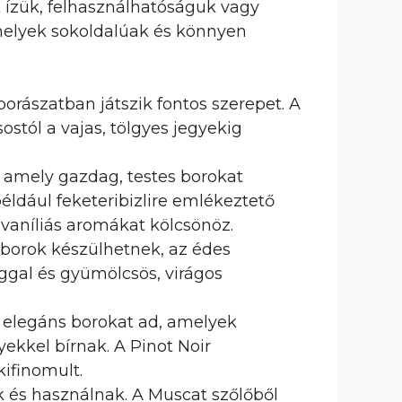
 ízük, felhasználhatóságuk vagy
amelyek sokoldalúak és könnyen
 borászatban játszik fontos szerepet. A
ostól a vajas, tölgyes jegyekig
, amely gazdag, testes borokat
dául feketeribizlire emlékeztető
 vaníliás aromákat kölcsönöz.
 borok készülhetnek, az édes
ággal és gyümölcsös, virágos
, elegáns borokat ad, amelyek
ekkel bírnak. A Pinot Noir
ifinomult.
ek és használnak. A Muscat szőlőből