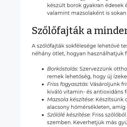
készült borok gyakran édesek é
valamint mazsolaként is sokan 
Szőlőfajták a mind
A szőlőfajták sokfélesége lehetővé
néhány ötlet, hogyan használhatjuk fe
Borkóstolás
: Szervezzünk ottho
remek lehetőség, hogy új ízeke
Friss fogyasztás
: Vásároljunk f
kiváló vitamin- és antioxidáns f
Mazsola készítése
: Készítsünk
alacsony hőmérsékleten, amíg
Szőlőlé készítése
: Friss szőlőbő
szemben. Keverhetjük más gyüm