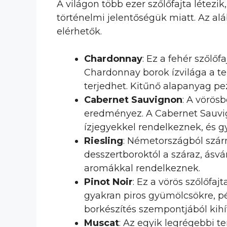
A világon több ezer szőlőfajta létez
történelmi jelentőségük miatt. Az a
elérhetők.
Chardonnay
: Ez a fehér szőlő
Chardonnay borok ízvilága a ter
terjedhet. Kitűnő alapanyag pe
Cabernet Sauvignon
: A vörös
eredményez. A Cabernet Sauvig
ízjegyekkel rendelkeznek, és gy
Riesling
: Németországból szárm
desszertboroktól a száraz, ásvá
aromákkal rendelkeznek.
Pinot Noir
: Ez a vörös szőlőfa
gyakran piros gyümölcsökre, pé
borkészítés szempontjából kihí
Muscat
: Az egyik legrégebbi t