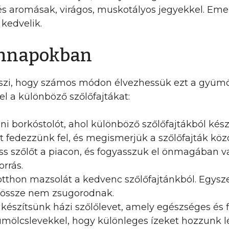
s aromásak, virágos, muskotályos jegyekkel. Emell
kedvelik.
ennapokban
 teszi, hogy számos módon élvezhessük ezt a gyü
l a különböző szőlőfajtákat:
ni borkóstolót, ahol különböző szőlőfajtákból kés
t fedezzünk fel, és megismerjük a szőlőfajták köz
riss szőlőt a piacon, és fogyasszuk el önmagában va
orrás.
 otthon mazsolát a kedvenc szőlőfajtánkból. Egys
 össze nem zsugorodnak.
l készítsünk házi szőlőlevet, amely egészséges és f
ölcslevekkel, hogy különleges ízeket hozzunk lé