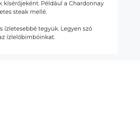
ek kísérőjeként. Például a Chardonnay
etes steak mellé.
s ízletesebbé tegyük. Legyen szó
az ízlelőbimbóinkat.