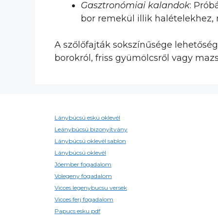
Gasztronómiai kalandok
: Prób
bor remekül illik halételekhez,
A szőlőfajták sokszínűsége lehetősé
borokról, friss gyümölcsről vagy mazs
Lánybúcsú eskü oklevél
Leánybúcsú bizonyítvány
Lánybúcsú oklevél sablon
Lánybúcsú oklevél
Jóember fogadalom
Volegeny fogadalom
Vicces legenybucsu versek
Vicces ferj fogadalom
Papucs esku pdf