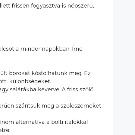
ett frissen fogyasztva is népszerű,
mölcsöt a mindennapokban. Íme
zült borokat kóstolhatunk meg. Ez
ötti különbségeket.
gy salátákba keverve. A friss szőlő
zerűen szárítsuk meg a szőlőszemeket
inom alternatíva a bolti italokkal
tre.