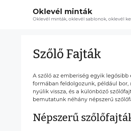
Kilépés
Oklevél minták
a
tartalomba
Oklevél minták, oklevél sablonok, oklevél k
Szőlő Fajták
A szőlő az emberiség egyik legősib
formában feldolgozunk, például bor, 
nyúlik vissza, és a különböző szőlőfa
bemutatunk néhány népszerű szőlőfa
Népszerű szőlőfajtá