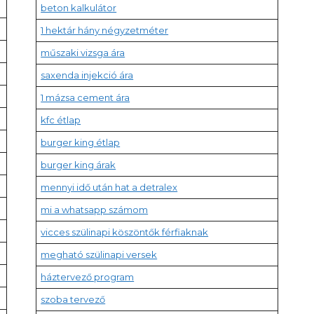
beton kalkulátor
1 hektár hány négyzetméter
műszaki vizsga ára
saxenda injekció ára
1 mázsa cement ára
kfc étlap
burger king étlap
burger king árak
mennyi idő után hat a detralex
mi a whatsapp számom
vicces szülinapi köszöntők férfiaknak
megható szülinapi versek
háztervező program
szoba tervező