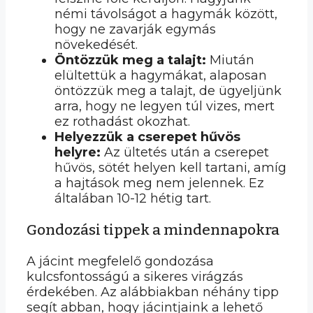
némi távolságot a hagymák között,
hogy ne zavarják egymás
növekedését.
Öntözzük meg a talajt:
Miután
elültettük a hagymákat, alaposan
öntözzük meg a talajt, de ügyeljünk
arra, hogy ne legyen túl vizes, mert
ez rothadást okozhat.
Helyezzük a cserepet hűvös
helyre:
Az ültetés után a cserepet
hűvös, sötét helyen kell tartani, amíg
a hajtások meg nem jelennek. Ez
általában 10-12 hétig tart.
Gondozási tippek a mindennapokra
A jácint megfelelő gondozása
kulcsfontosságú a sikeres virágzás
érdekében. Az alábbiakban néhány tipp
segít abban, hogy jácintjaink a lehető