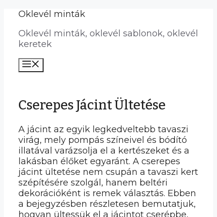
Kilépés
Oklevél minták
a
Oklevél minták, oklevél sablonok, oklevél
tartalomba
keretek
Menü
Cserepes Jácint Ültetése
A jácint az egyik legkedveltebb tavaszi
virág, mely pompás színeivel és bódító
illatával varázsolja el a kertészeket és a
lakásban élőket egyaránt. A cserepes
jácint ültetése nem csupán a tavaszi kert
szépítésére szolgál, hanem beltéri
dekorációként is remek választás. Ebben
a bejegyzésben részletesen bemutatjuk,
hogyan ültessük el a jácintot cserépbe,