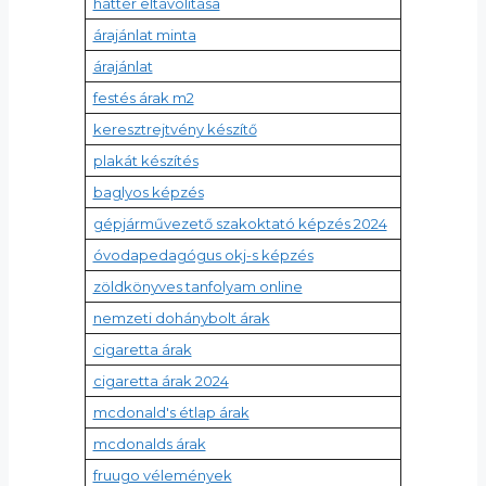
háttér eltávolítása
árajánlat minta
árajánlat
festés árak m2
keresztrejtvény készítő
plakát készítés
baglyos képzés
gépjárművezető szakoktató képzés 2024
óvodapedagógus okj-s képzés
zöldkönyves tanfolyam online
nemzeti dohánybolt árak
cigaretta árak
cigaretta árak 2024
mcdonald's étlap árak
mcdonalds árak
fruugo vélemények