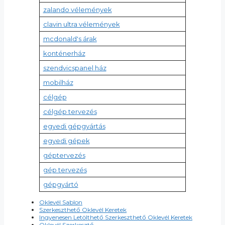
zalando vélemények
clavin ultra vélemények
mcdonald's árak
konténerház
szendvicspanel ház
mobilház
célgép
célgép tervezés
egyedi gépgyártás
egyedi gépek
géptervezés
gép tervezés
gépgyártó
Oklevél Sablon
Szerkeszthető Oklevél Keretek
Ingyenesen Letölthető Szerkeszthető Oklevél Keretek
Oklevél Szerkesztő