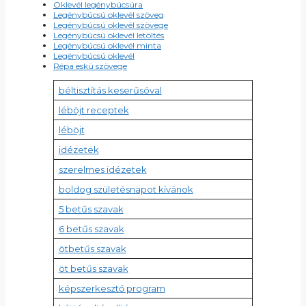
Oklevél legénybúcsúra
Legénybúcsú oklevél szöveg
Legénybúcsú oklevél szövege
Legénybúcsú oklevél letöltés
Legénybúcsú oklevél minta
Legénybúcsú oklevél
Répa eskü szövege
béltisztítás keserűsóval
léböjt receptek
léböjt
idézetek
szerelmes idézetek
boldog születésnapot kívánok
5 betűs szavak
6 betűs szavak
ötbetűs szavak
öt betűs szavak
képszerkesztő program