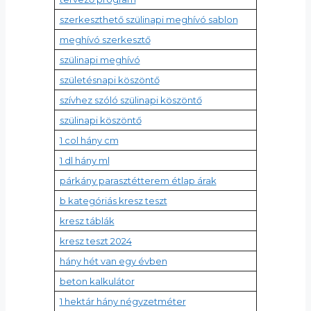
szerkeszthető szülinapi meghívó sablon
meghívó szerkesztő
szülinapi meghívó
születésnapi köszöntő
szívhez szóló szülinapi köszöntő
szülinapi köszöntő
1 col hány cm
1 dl hány ml
párkány parasztétterem étlap árak
b kategóriás kresz teszt
kresz táblák
kresz teszt 2024
hány hét van egy évben
beton kalkulátor
1 hektár hány négyzetméter