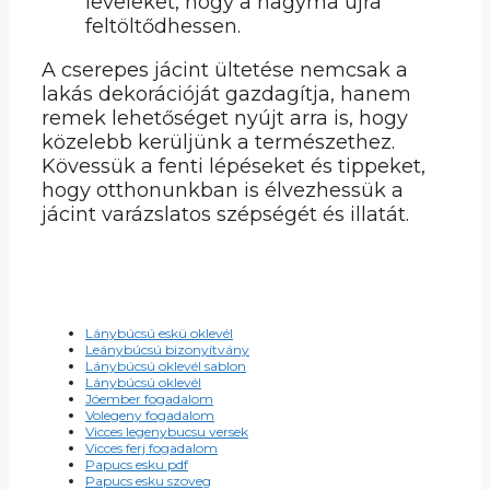
leveleket, hogy a hagyma újra
feltöltődhessen.
A cserepes jácint ültetése nemcsak a
lakás dekorációját gazdagítja, hanem
remek lehetőséget nyújt arra is, hogy
közelebb kerüljünk a természethez.
Kövessük a fenti lépéseket és tippeket,
hogy otthonunkban is élvezhessük a
jácint varázslatos szépségét és illatát.
Lánybúcsú eskü oklevél
Leánybúcsú bizonyítvány
Lánybúcsú oklevél sablon
Lánybúcsú oklevél
Jóember fogadalom
Volegeny fogadalom
Vicces legenybucsu versek
Vicces ferj fogadalom
Papucs esku pdf
Papucs esku szoveg