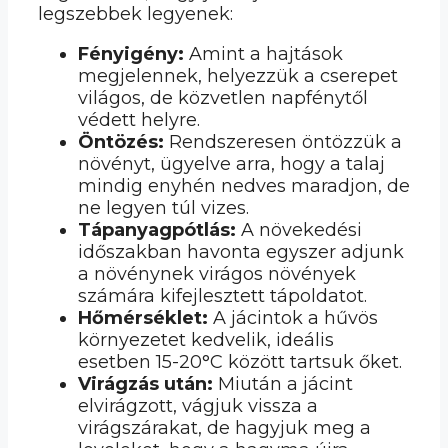
legszebbek legyenek:
Fényigény:
Amint a hajtások
megjelennek, helyezzük a cserepet
világos, de közvetlen napfénytől
védett helyre.
Öntözés:
Rendszeresen öntözzük a
növényt, ügyelve arra, hogy a talaj
mindig enyhén nedves maradjon, de
ne legyen túl vizes.
Tápanyagpótlás:
A növekedési
időszakban havonta egyszer adjunk
a növénynek virágos növények
számára kifejlesztett tápoldatot.
Hőmérséklet:
A jácintok a hűvös
környezetet kedvelik, ideális
esetben 15-20°C között tartsuk őket.
Virágzás után:
Miután a jácint
elvirágzott, vágjuk vissza a
virágszárakat, de hagyjuk meg a