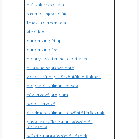
műszaki vizsga ára
saxenda injekció ára
1 mázsa cement ára
kfc étlap
burger king étlap
burger king árak
mennyi idő után hat a detralex
mi a whatsapp számom
vicces szülinapi köszöntők férfiaknak
megható szülinapi versek
háztervező program
szoba tervező
érzelmes szülinapi köszöntő férfiaknak
pasiknak születésnapi köszöntők
férfiaknak
születésnapi köszöntő nőknek