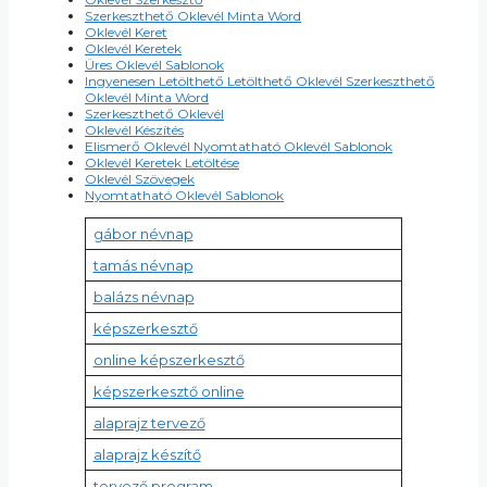
Szerkeszthető Oklevél Minta Word
Oklevél Keret
Oklevél Keretek
Üres Oklevél Sablonok
Ingyenesen Letölthető Letölthető Oklevél Szerkeszthető
Oklevél Minta Word
Szerkeszthető Oklevél
Oklevél Készítés
Elismerő Oklevél Nyomtatható Oklevél Sablonok
Oklevél Keretek Letöltése
Oklevél Szövegek
Nyomtatható Oklevél Sablonok
gábor névnap
tamás névnap
balázs névnap
képszerkesztő
online képszerkesztő
képszerkesztő online
alaprajz tervező
alaprajz készítő
tervező program