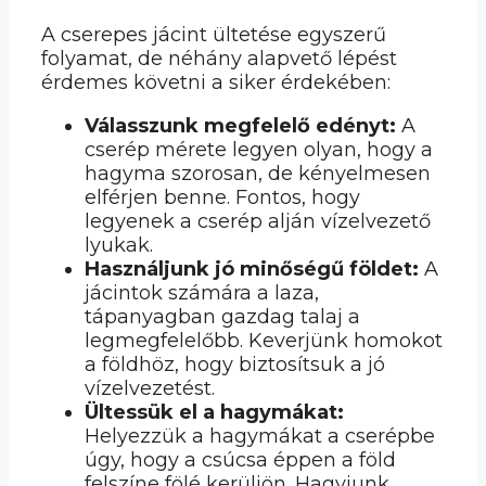
A cserepes jácint ültetése egyszerű
folyamat, de néhány alapvető lépést
érdemes követni a siker érdekében:
Válasszunk megfelelő edényt:
A
cserép mérete legyen olyan, hogy a
hagyma szorosan, de kényelmesen
elférjen benne. Fontos, hogy
legyenek a cserép alján vízelvezető
lyukak.
Használjunk jó minőségű földet:
A
jácintok számára a laza,
tápanyagban gazdag talaj a
legmegfelelőbb. Keverjünk homokot
a földhöz, hogy biztosítsuk a jó
vízelvezetést.
Ültessük el a hagymákat:
Helyezzük a hagymákat a cserépbe
úgy, hogy a csúcsa éppen a föld
felszíne fölé kerüljön. Hagyjunk