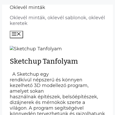
Kilépés
Oklevél minták
a
Oklevél minták, oklevél sablonok, oklevél
tartalomba
keretek
Menü
Sketchup Tanfolyam
A Sketchup egy
rendkívül népszerű és könnyen
kezelhető 3D modellező program,
amelyet sokan
használnak építészek, belsőépítészek,
dizájnerek és mérnökök szerte a
világon. A program segítségével
könnyedén tervezhetünk és rajzolhatunk