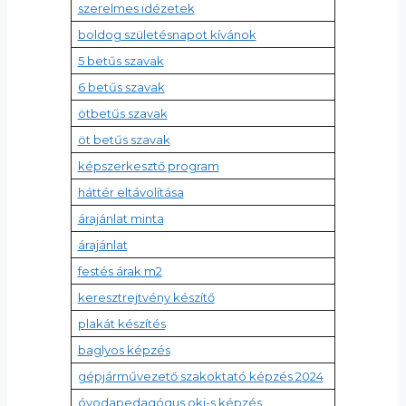
szerelmes idézetek
boldog születésnapot kívánok
5 betűs szavak
6 betűs szavak
ötbetűs szavak
öt betűs szavak
képszerkesztő program
háttér eltávolítása
árajánlat minta
árajánlat
festés árak m2
keresztrejtvény készítő
plakát készítés
baglyos képzés
gépjárművezető szakoktató képzés 2024
óvodapedagógus okj-s képzés