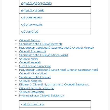
egyedi gépgyártás
egyedi gépek
géptervezés
gép tervezés
gépgyártó
Oklevél Sablon
Szerkeszthető Oklevél Keretek
Ingyenesen Letölthető Szerkeszthető Oklevél Keretek
Oklevél Szerkesztő
Szerkeszthető Oklevél Minta Word
Oklevél Keret
Oklevél Keretek
Üres Oklevél Sablonok
Ingyenesen Letölthető Letölthető Oklevél Szerkeszthető
Oklevél Minta Word
Szerkeszthető Oklevél
Oklevél Készítés
Elismerő Oklevél Nyomtatható Oklevél Sablonok
Oklevél Keretek Letöltése
Oklevél Szövegek
Nyomtatható Oklevél Sablonok
gábor névnap