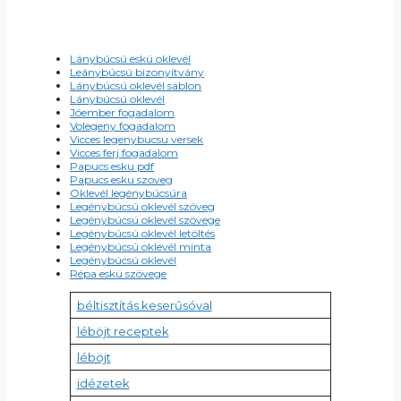
Lánybúcsú eskü oklevél
Leánybúcsú bizonyítvány
Lánybúcsú oklevél sablon
Lánybúcsú oklevél
Jóember fogadalom
Volegeny fogadalom
Vicces legenybucsu versek
Vicces ferj fogadalom
Papucs esku pdf
Papucs esku szoveg
Oklevél legénybúcsúra
Legénybúcsú oklevél szöveg
Legénybúcsú oklevél szövege
Legénybúcsú oklevél letöltés
Legénybúcsú oklevél minta
Legénybúcsú oklevél
Répa eskü szövege
béltisztítás keserűsóval
léböjt receptek
léböjt
idézetek