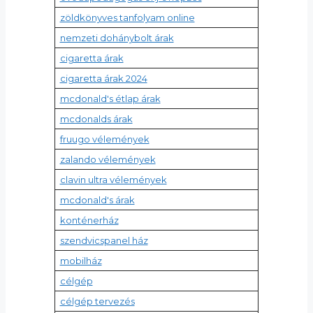
zöldkönyves tanfolyam online
nemzeti dohánybolt árak
cigaretta árak
cigaretta árak 2024
mcdonald's étlap árak
mcdonalds árak
fruugo vélemények
zalando vélemények
clavin ultra vélemények
mcdonald's árak
konténerház
szendvicspanel ház
mobilház
célgép
célgép tervezés