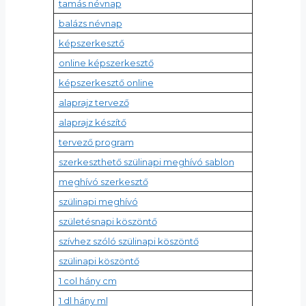
tamás névnap
balázs névnap
képszerkesztő
online képszerkesztő
képszerkesztő online
alaprajz tervező
alaprajz készítő
tervező program
szerkeszthető szülinapi meghívó sablon
meghívó szerkesztő
szülinapi meghívó
születésnapi köszöntő
szívhez szóló szülinapi köszöntő
szülinapi köszöntő
1 col hány cm
1 dl hány ml