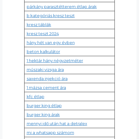
párkány parasztétterem étlap árak
b kategóriás kresz teszt
kresz táblák
kresz teszt 2024
hány hét van egy évben
beton kalkulátor
1 hektár hány négyzetméter
műszaki vizsga ára
saxenda injekció ára
1 mázsa cement ára
kfc étlap
burger king étlap
burger king árak
mennyi idő után hat a detralex
mi a whatsapp számom