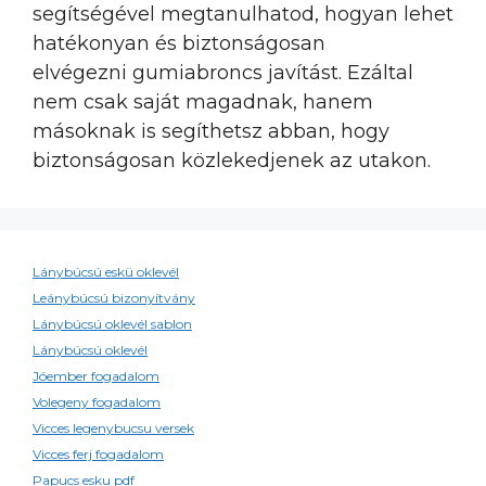
segítségével megtanulhatod, hogyan lehet
hatékonyan és biztonságosan
elvégezni gumiabroncs javítást. Ezáltal
nem csak saját magadnak, hanem
másoknak is segíthetsz abban, hogy
biztonságosan közlekedjenek az utakon.
Lánybúcsú eskü oklevél
Leánybúcsú bizonyítvány
Lánybúcsú oklevél sablon
Lánybúcsú oklevél
Jóember fogadalom
Volegeny fogadalom
Vicces legenybucsu versek
Vicces ferj fogadalom
Papucs esku pdf