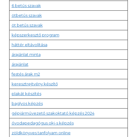
6 betűs szavak
ötbetűs szavak
öt betűs szavak
képszerkesztő program
háttér eltávolítása
árajánlat minta
árajánlat
festés árak m2
keresztrejtvény készítő
plakát készítés
baglyos képzés
gépjárművezető szakoktató képzés 2024
óvodapedagógus okj-s képzés
zöldkönyves tanfolyam online