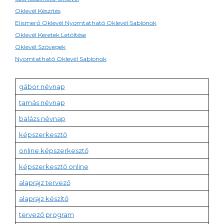
Oklevél Készítés
Elismerő Oklevél Nyomtatható Oklevél Sablonok
Oklevél Keretek Letöltése
Oklevél Szövegek
Nyomtatható Oklevél Sablonok
gábor névnap
tamás névnap
balázs névnap
képszerkesztő
online képszerkesztő
képszerkesztő online
alaprajz tervező
alaprajz készítő
tervező program