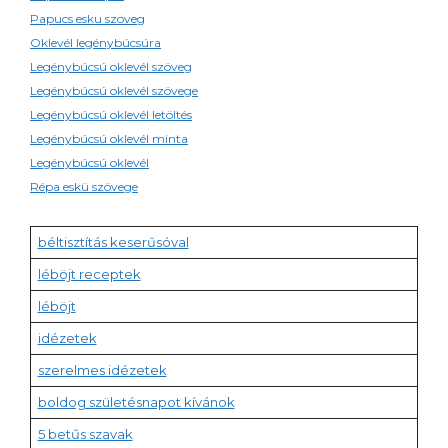
Papucs esku szoveg
Oklevél legénybúcsúra
Legénybúcsú oklevél szöveg
Legénybúcsú oklevél szövege
Legénybúcsú oklevél letöltés
Legénybúcsú oklevél minta
Legénybúcsú oklevél
Répa eskü szövege
béltisztítás keserűsóval
léböjt receptek
léböjt
idézetek
szerelmes idézetek
boldog születésnapot kívánok
5 betűs szavak