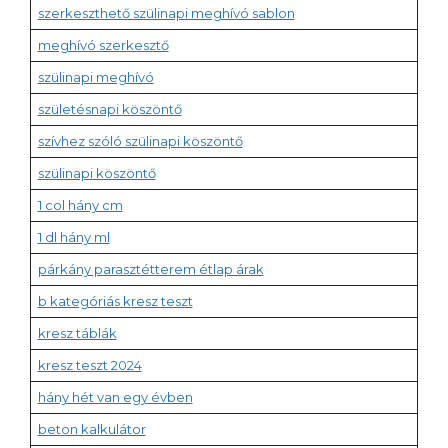
szerkeszthető szülinapi meghívó sablon
meghívó szerkesztő
szülinapi meghívó
születésnapi köszöntő
szívhez szóló szülinapi köszöntő
szülinapi köszöntő
1 col hány cm
1 dl hány ml
párkány parasztétterem étlap árak
b kategóriás kresz teszt
kresz táblák
kresz teszt 2024
hány hét van egy évben
beton kalkulátor