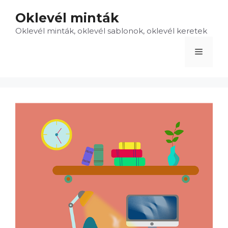
Kilépés
Oklevél minták
a
Oklevél minták, oklevél sablonok, oklevél keretek
tartalomba
Menü