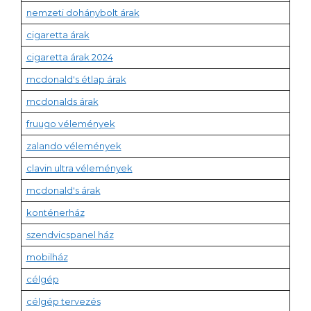
nemzeti dohánybolt árak
cigaretta árak
cigaretta árak 2024
mcdonald's étlap árak
mcdonalds árak
fruugo vélemények
zalando vélemények
clavin ultra vélemények
mcdonald's árak
konténerház
szendvicspanel ház
mobilház
célgép
célgép tervezés