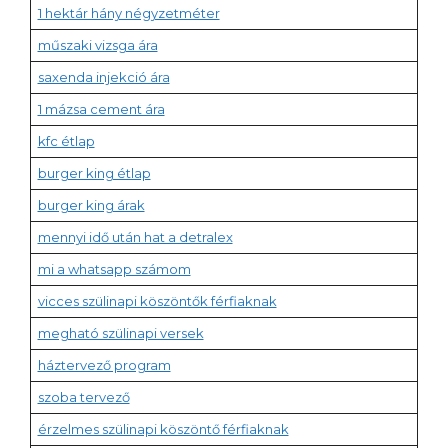
1 hektár hány négyzetméter
műszaki vizsga ára
saxenda injekció ára
1 mázsa cement ára
kfc étlap
burger king étlap
burger king árak
mennyi idő után hat a detralex
mi a whatsapp számom
vicces szülinapi köszöntők férfiaknak
megható szülinapi versek
háztervező program
szoba tervező
érzelmes szülinapi köszöntő férfiaknak