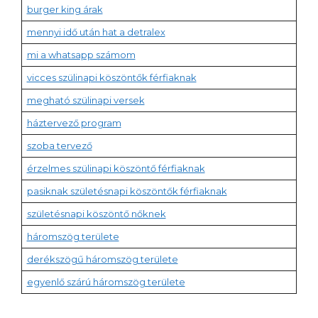
burger king árak
mennyi idő után hat a detralex
mi a whatsapp számom
vicces szülinapi köszöntők férfiaknak
megható szülinapi versek
háztervező program
szoba tervező
érzelmes szülinapi köszöntő férfiaknak
pasiknak születésnapi köszöntők férfiaknak
születésnapi köszöntő nőknek
háromszög területe
derékszögű háromszög területe
egyenlő szárú háromszög területe