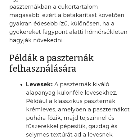
paszternákban a cukortartalom
magasabb, ezért a betakarítást követően
gyakran édesebb ízű, különösen, ha a
gyökereket fagypont alatti hőmérsékleten
hagyják növekedni.
Példák a paszternák
felhasználására
Levesek:
A paszternák kiváló
alapanyag különféle levesekhez.
Például a klasszikus paszternák
krémleves, amelyben a paszternákot
puhára főzik, majd tejszínnel és
fűszerekkel pépesítik, gazdag és
selymes textúrát ad a levesnek.