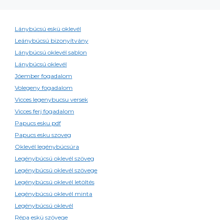
Lánybúcsú eskü oklevél
Leánybúcsú bizonyítvány
Lánybúcsú oklevél sablon
Lánybúcsú oklevél
Jóember fogadalom
Volegeny fogadalom
Vicces legenybucsu versek
Vicces ferj fogadalom
Papucs esku pdf
Papucs esku szoveg
Oklevél legénybúcsúra
Legénybúcsú oklevél szöveg
Legénybúcsú oklevél szövege
Legénybúcsú oklevél letöltés
Legénybúcsú oklevél minta
Legénybúcsú oklevél
Répa eskü szövege