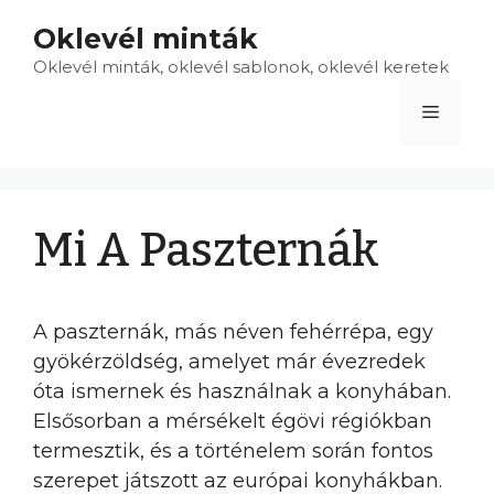
Kilépés
Oklevél minták
a
Oklevél minták, oklevél sablonok, oklevél keretek
tartalomba
Menü
Mi A Paszternák
A paszternák, más néven fehérrépa, egy
gyökérzöldség, amelyet már évezredek
óta ismernek és használnak a konyhában.
Elsősorban a mérsékelt égövi régiókban
termesztik, és a történelem során fontos
szerepet játszott az európai konyhákban.