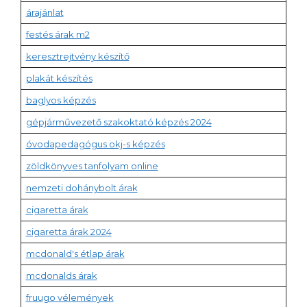
árajánlat
festés árak m2
keresztrejtvény készítő
plakát készítés
baglyos képzés
gépjárművezető szakoktató képzés 2024
óvodapedagógus okj-s képzés
zöldkönyves tanfolyam online
nemzeti dohánybolt árak
cigaretta árak
cigaretta árak 2024
mcdonald's étlap árak
mcdonalds árak
fruugo vélemények