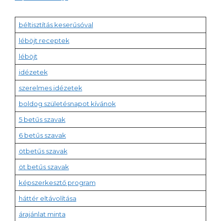
béltisztítás keserűsóval
léböjt receptek
léböjt
idézetek
szerelmes idézetek
boldog születésnapot kívánok
5 betűs szavak
6 betűs szavak
ötbetűs szavak
öt betűs szavak
képszerkesztő program
háttér eltávolítása
árajánlat minta