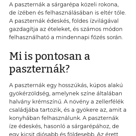
A paszternák a sárgarépa közeli rokona,
de ízében és felhasználásában is eltér tőle.
A paszternák édeskés, földes ízvilágával
gazdagítja az ételeket, és számos módon
felhasználható a mindennapi főzés során.
Mi is pontosan a
paszternák?
A paszternák egy hosszúkás, kúpos alakú
gyökérzöldség, amelynek színe általában
halvány krémszínű. A növény a zellerfélék
családjába tartozik, és a gyökere az, amit a
konyhában felhasználunk. A paszternák
íze édeskés, hasonló a sárgarépához, de
egy kicsit diósabb és földesebb. Az érett