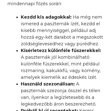
mindennapi főzés során:
Kezdd kis adagokkal:
Ha még nem
ismered a paszternák ízét, kezdd el
kisebb mennyiséggel, például adj
hozzá egy-két darabot a megszokott
zöldséglevesedhez vagy pürédhez.
Kísérletezz különféle fűszerekkel:
A paszternák jól kombinálható
különféle fűszerekkel, mint például
rozmaring, kakukkfű, vagy kömény,
amelyek kiemelik az édeskés ízét.
Használd szezonálisan:
A
paszternák szezonja ősszel és télen
van, ilyenkor a legízletesebb és a
legkedvezőbb áron beszerezhető.
Próbálj ki új recepteket:
Keress