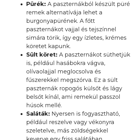
Pürék:
A paszternákból készült püré
remek alternatívája lehet a
burgonyapürének. A főtt
paszternákot vajjal és tejszínnel
simára törik, így egy ízletes, krémes
köretet kapunk.
Sült köret:
A paszternákot süthetjük
is, például hasábokra vágva,
olívaolajjal meglocsolva és
fűszerekkel megszórva. Ez a sült
paszternák ropogós külsőt és lágy
belsőt kínál, ami remekül passzol
húsok mellé.
Saláták:
Nyersen is fogyasztható,
például reszelve vagy vékonyra
szeletelve, más zöldségekkel
keverve egy friss salátában.