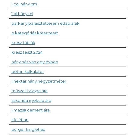
1 col hány cm
1 dl hány ml
párkány parasztétterem étlap árak
b kategóriás kresz teszt
kresz táblák
kresz teszt 2024
hány hét van egy évben
beton kalkulátor
1 hektár hány négyzetméter
műszaki vizsga ára
saxenda injekció ára
1 mázsa cement ára
kfc étlap
burger king étlap