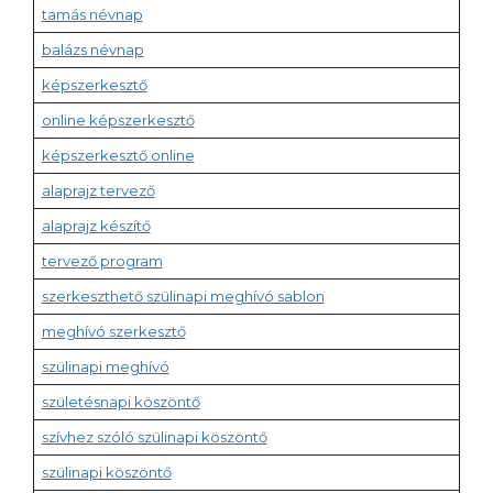
tamás névnap
balázs névnap
képszerkesztő
online képszerkesztő
képszerkesztő online
alaprajz tervező
alaprajz készítő
tervező program
szerkeszthető szülinapi meghívó sablon
meghívó szerkesztő
szülinapi meghívó
születésnapi köszöntő
szívhez szóló szülinapi köszöntő
szülinapi köszöntő