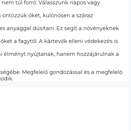
de nem túl forró. Válasszunk napos vagy
n öntözzük őket, különösen a száraz
rves anyaggal dúsítani. Ez segít a növényeknek
et a fagytól. A kártevők elleni védekezés is
ikai élményt nyújtanak, hanem hozzájárulnak a
zségébe. Megfelelő gondozással és a megfelelő
odik.