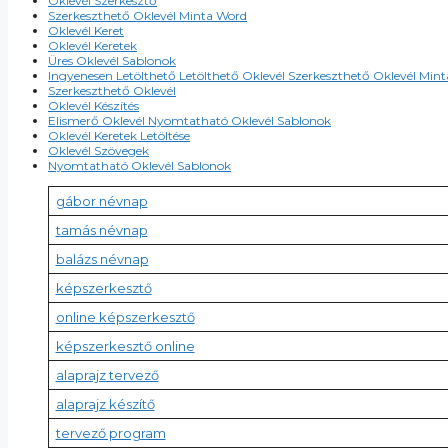
Oklevél Szerkesztő
Szerkeszthető Oklevél Minta Word
Oklevél Keret
Oklevél Keretek
Üres Oklevél Sablonok
Ingyenesen Letölthető Letölthető Oklevél Szerkeszthető Oklevél Min
Szerkeszthető Oklevél
Oklevél Készítés
Elismerő Oklevél Nyomtatható Oklevél Sablonok
Oklevél Keretek Letöltése
Oklevél Szövegek
Nyomtatható Oklevél Sablonok
gábor névnap
tamás névnap
balázs névnap
képszerkesztő
online képszerkesztő
képszerkesztő online
alaprajz tervező
alaprajz készítő
tervező program