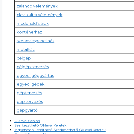
zalando vélemények
clavin ultra vélemények
mcdonald's árak
konténerház
szendvicspanel ház
mobilház
célgép
célgép tervezés
egyedi gépgyártás
egyedi gépek
géptervezés
gép tervezés
gépgyártó
Oklevél Sablon
Szerkeszthető Oklevél Keretek
Ingyenesen Letölthető Szerkeszthető Oklevél Keretek