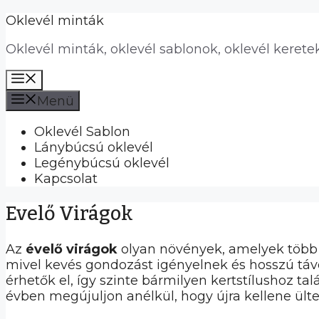
Kilépés
Oklevél minták
a
Oklevél minták, oklevél sablonok, oklevél kerete
tartalomba
Menü
Menü
Oklevél Sablon
Lánybúcsú oklevél
Legénybúcsú oklevél
Kapcsolat
Evelő Virágok
Az
évelő virágok
olyan növények, amelyek több 
mivel kevés gondozást igényelnek és hosszú táv
érhetők el, így szinte bármilyen kertstílushoz t
évben megújuljon anélkül, hogy újra kellene ült