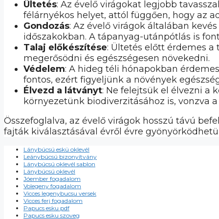
Ültetés
: Az évelő virágokat legjobb tavassz
félárnyékos helyet, attól függően, hogy az 
Gondozás
: Az évelő virágok általában kevé
időszakokban. A tápanyag-utánpótlás is fon
Talaj előkészítése
: Ültetés előtt érdemes a
megerősödni és egészségesen növekedni.
Védelem
: A hideg téli hónapokban érdemes 
fontos, ezért figyeljünk a növények egészség
Élvezd a látványt
: Ne felejtsük el élvezni 
környezetünk biodiverzitásához is, vonzva a
Összefoglalva, az évelő virágok hosszú távú bef
fajták kiválasztásával évről évre gyönyörködhet
Lánybúcsú eskü oklevél
Leánybúcsú bizonyítvány
Lánybúcsú oklevél sablon
Lánybúcsú oklevél
Jóember fogadalom
Volegeny fogadalom
Vicces legenybucsu versek
Vicces ferj fogadalom
Papucs esku pdf
Papucs esku szoveg