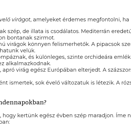
velő virágot
, amelyeket érdemes megfontolni, ha 
ak szép, de illata is csodálatos. Mediterrán erede
ron bontanak szirmot.
rmú virágok könnyen felismerhetők. A pipacsok szere
zhatunk velük.
pompáznak, és különleges, szinte orchideára emléke
hez alkalmazkodnak.
s, apró virág egész Európában elterjedt. A százszor
ént ismertek, sok évelő változatuk is létezik. A ró
mindennapokban?
ra, hogy kertünk egész évben szép maradjon. Íme 
ban: