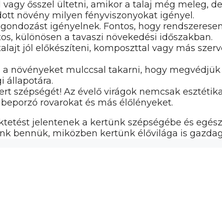
al vagy ősszel ültetni, amikor a talaj még meleg, 
adott növény milyen fényviszonyokat igényel.
s gondozást igényelnek. Fontos, hogy rendszerese
tos, különösen a tavaszi növekedési időszakban.
 talajt jól előkészíteni, komposzttal vagy más sze
a növényeket mulccsal takarni, hogy megvédjük ők
i állapotára.
a kert szépségét! Az évelő virágok nemcsak esztét
 beporzó rovarokat és más élőlényeket.
ektetést jelentenek a kertünk szépségébe és egés
ünk bennük, miközben kertünk élővilága is gazdag