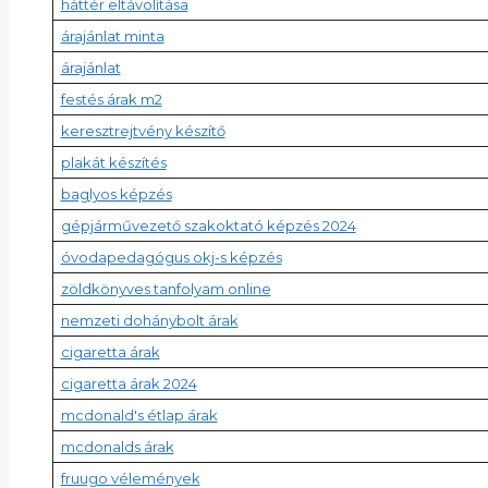
háttér eltávolítása
árajánlat minta
árajánlat
festés árak m2
keresztrejtvény készítő
plakát készítés
baglyos képzés
gépjárművezető szakoktató képzés 2024
óvodapedagógus okj-s képzés
zöldkönyves tanfolyam online
nemzeti dohánybolt árak
cigaretta árak
cigaretta árak 2024
mcdonald's étlap árak
mcdonalds árak
fruugo vélemények