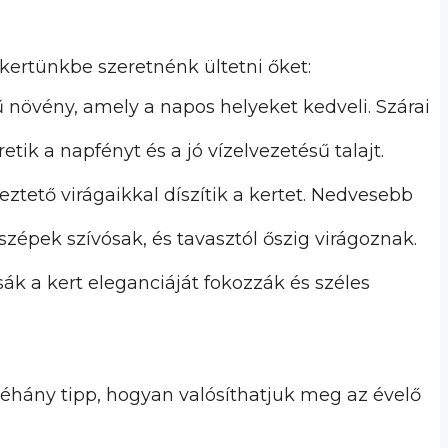
kertünkbe szeretnénk ültetni őket:
tű növény, amely a napos helyeket kedveli. Szárai
tik a napfényt és a jó vízelvezetésű talajt.
ztető virágaikkal díszítik a kertet. Nedvesebb
szépek szívósak, és tavasztól őszig virágoznak.
zsák a kert eleganciáját fokozzák és széles
néhány tipp, hogyan valósíthatjuk meg az évelő