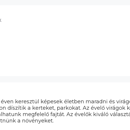
k
éven keresztül képesek életben maradni és virágo
on díszítik a kerteket, parkokat. Az évelő virág
alálhatunk megfelelő fajtát. Az évelők kiváló vála
etnünk a növényeket.