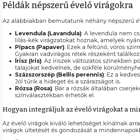
Példák népszerű évelő virágokra
Az alábbiakban bemutatunk néhány népszerű
é
Levendula (Lavandula)
: A levendula nem cs
lilás-kék virágzatokat hoznak, amelyek nyá
Pipacs (Papaver)
: Ezek a feltűnő, vörös szi
Gyakran vadvirágos rétek részeként találko
Írisz (Iris)
: Az íriszek változatos színekben 
talajokat kedvelnek, de sokféle körülmény
Százszorszép (Bellis perennis)
: Ez a kedve
Jól tűrik a hideget és a szárazságot is.
Rózsa (Rosa)
: Bár a rózsák általában cserjek
színválasztékban érhetők el.
Hogyan integráljuk az évelő virágokat a 
Az évelő virágok kiváló lehetőséget kínálnak ar
virágok ültetését és gondozását a mindennapok