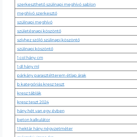
szerkeszthető szülinapi meghívó sablon
meghívó szerkesztő
szülinapi meghívó
születésnapi köszöntő
szívhez szóló szülinapi köszöntő
szülinapi köszöntő
1 col hány cm
1 dl hány ml
párkány parasztétterem étlap árak
b kategóriás kresz teszt
kresz táblák
kresz teszt 2024
hány hét van egy évben
beton kalkulátor
1 hektár hány négyzetméter