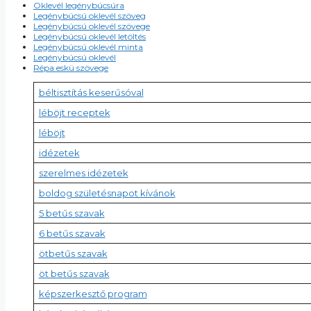
Oklevél legénybúcsúra
Legénybúcsú oklevél szöveg
Legénybúcsú oklevél szövege
Legénybúcsú oklevél letöltés
Legénybúcsú oklevél minta
Legénybúcsú oklevél
Répa eskü szövege
béltisztítás keserűsóval
léböjt receptek
léböjt
idézetek
szerelmes idézetek
boldog születésnapot kívánok
5 betűs szavak
6 betűs szavak
ötbetűs szavak
öt betűs szavak
képszerkesztő program