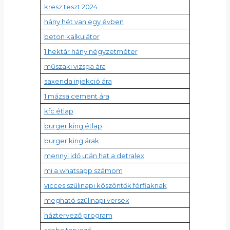
kresz teszt 2024
hány hét van egy évben
beton kalkulátor
1 hektár hány négyzetméter
műszaki vizsga ára
saxenda injekció ára
1 mázsa cement ára
kfc étlap
burger king étlap
burger king árak
mennyi idő után hat a detralex
mi a whatsapp számom
vicces szülinapi köszöntők férfiaknak
megható szülinapi versek
háztervező program
szoba tervező