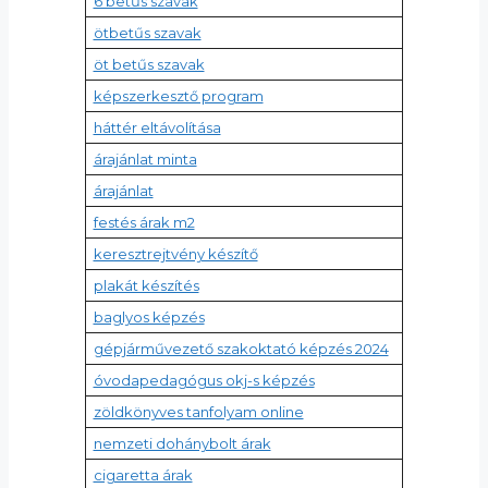
6 betűs szavak
ötbetűs szavak
öt betűs szavak
képszerkesztő program
háttér eltávolítása
árajánlat minta
árajánlat
festés árak m2
keresztrejtvény készítő
plakát készítés
baglyos képzés
gépjárművezető szakoktató képzés 2024
óvodapedagógus okj-s képzés
zöldkönyves tanfolyam online
nemzeti dohánybolt árak
cigaretta árak