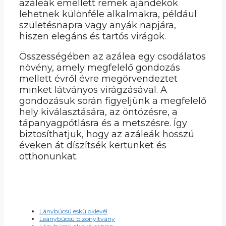
azáleák emellett remek ajándékok
lehetnek különféle alkalmakra, például
születésnapra vagy anyák napjára,
hiszen elegáns és tartós virágok.
Összességében az azálea egy csodálatos
növény, amely megfelelő gondozás
mellett évről évre megörvendeztet
minket látványos virágzásával. A
gondozásuk során figyeljünk a megfelelő
hely kiválasztására, az öntözésre, a
tápanyagpótlásra és a metszésre. Így
biztosíthatjuk, hogy az azáleák hosszú
éveken át díszítsék kertünket és
otthonunkat.
Lánybúcsú eskü oklevél
Leánybúcsú bizonyítvány