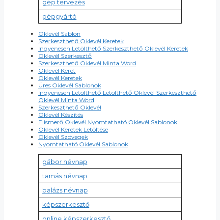
gép tervezés
gépgyártó
Oklevél Sablon
Szerkeszthető Oklevél Keretek
Ingyenesen Letölthető Szerkeszthető Oklevél Keretek
Oklevél Szerkesztő
Szerkeszthető Oklevél Minta Word
Oklevél Keret
Oklevél Keretek
Üres Oklevél Sablonok
Ingyenesen Letölthető Letölthető Oklevél Szerkeszthető
Oklevél Minta Word
Szerkeszthető Oklevél
Oklevél Készítés
Elismerő Oklevél Nyomtatható Oklevél Sablonok
Oklevél Keretek Letöltése
Oklevél Szövegek
Nyomtatható Oklevél Sablonok
gábor névnap
tamás névnap
balázs névnap
képszerkesztő
online képszerkesztő