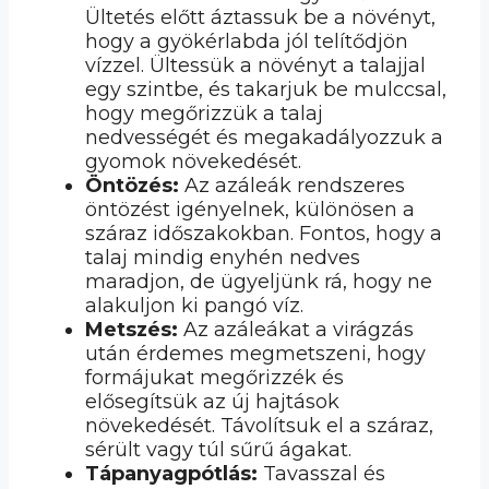
Ültetés előtt áztassuk be a növényt,
hogy a gyökérlabda jól telítődjön
vízzel. Ültessük a növényt a talajjal
egy szintbe, és takarjuk be mulccsal,
hogy megőrizzük a talaj
nedvességét és megakadályozzuk a
gyomok növekedését.
Öntözés:
Az azáleák rendszeres
öntözést igényelnek, különösen a
száraz időszakokban. Fontos, hogy a
talaj mindig enyhén nedves
maradjon, de ügyeljünk rá, hogy ne
alakuljon ki pangó víz.
Metszés:
Az azáleákat a virágzás
után érdemes megmetszeni, hogy
formájukat megőrizzék és
elősegítsük az új hajtások
növekedését. Távolítsuk el a száraz,
sérült vagy túl sűrű ágakat.
Tápanyagpótlás:
Tavasszal és