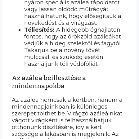
nyáron speciális azálea tápoldatot
vagy lassan oldódó műtrágyát
használhatunk, hogy elősegítsük a
növekedést és a virágzást.
Téliesítés:
A hidegebb éghajlaton
fontos, hogy az örökzöld azáleákat
védjük a hideg szelektől és fagytól.
Takarjuk be a növény tövét
mulccsal, és szükség esetén
használjunk téli védőfóliát.
Az azálea beillesztése a
mindennapokba
Az azálea nemcsak a kertben, hanem a
mindennapjainkban is különleges
szerepet tölthet be. Virágzó azáleáinkat
vágott virágként is felhasználhatjuk
otthonunk díszítésére, így a kert
szépsége a lakásban is megjelenik. Az