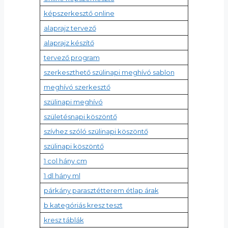
képszerkesztő online
alaprajz tervező
alaprajz készítő
tervező program
szerkeszthető szülinapi meghívó sablon
meghívó szerkesztő
szülinapi meghívó
születésnapi köszöntő
szívhez szóló szülinapi köszöntő
szülinapi köszöntő
1 col hány cm
1 dl hány ml
párkány parasztétterem étlap árak
b kategóriás kresz teszt
kresz táblák