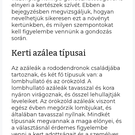
elnyeri a kertészek szívét. Ebben a
bejegyzésben megvizsgáljuk, hogyan
nevelhetjük sikeresen ezt a növényt
kertünkben, és milyen szempontokat
kell figyelembe vennünk a gondozás
során.
Kerti azálea típusai
Az azáleák a rododendronok családjába
tartoznak, és két fő típusuk van: a
lombhullató és az örökzöld. A
lombhullató azáleák tavasszal és kora
nyáron virágoznak, és ősszel lehullajtják
leveleiket. Az örökzöld azáleák viszont
egész évben megőrzik lombjukat, és
általában tavasszal nyílnak. Mindkét
típusnak megvannak a maga előnyei, és
a választásnál érdemes figyelembe
venni a kert adottságait és a személyes