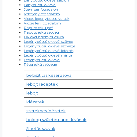
Lánybúcsú oklevél sablon
Lánybúcsú oklevél
Jóember fogadalom
Volegeny fogadalom
Vicces legenybucsu versek
Vicces ferj fogadalom
Papucs esku pdf
Papucs esku szoveg
Oklevél legénybúcsúra
Legénybúcsú oklevél szöveg
Legénybúcsú oklevél szövege
Legénybúcsú oklevél letöltés
Legénybúcsú oklevél minta
Legénybúcsú oklevél
Répa eskü szövege
béltisztítás keserűsóval
léböjt receptek
léböjt
idézetek
szerelmes idézetek
boldog születésnapot kívánok
5 betűs szavak