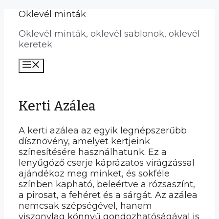
Kilépés
Oklevél minták
a
Oklevél minták, oklevél sablonok, oklevél
tartalomba
keretek
Menü
Kerti Azálea
A kerti azálea az egyik legnépszerűbb
dísznövény, amelyet kertjeink
színesítésére használhatunk. Ez a
lenyűgöző cserje káprázatos virágzással
ajándékoz meg minket, és sokféle
színben kapható, beleértve a rózsaszínt,
a pirosat, a fehéret és a sárgát. Az azálea
nemcsak szépségével, hanem
viszonylag könnyű gondozhatóságával is