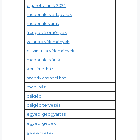
cigaretta árak 2024
mcdonald's étlap árak
mcdonalds árak
fruugo vélemények
zalando vélemények
clavin ultra vélemények
mcdonald's árak
konténerház
szendvicspanel ház
mobilház
célgép
célgép tervezés
egyedi gépgyártás
egyedi gépek
géptervezés