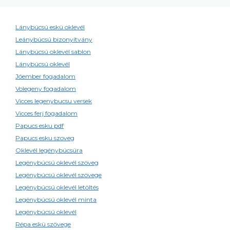
Lánybúcsú eskü oklevél
Leánybúcsú bizonyítvány
Lánybúcsú oklevél sablon
Lánybúcsú oklevél
Jóember fogadalom
Volegeny fogadalom
Vicces legenybucsu versek
Vicces ferj fogadalom
Papucs esku pdf
Papucs esku szoveg
Oklevél legénybúcsúra
Legénybúcsú oklevél szöveg
Legénybúcsú oklevél szövege
Legénybúcsú oklevél letöltés
Legénybúcsú oklevél minta
Legénybúcsú oklevél
Répa eskü szövege