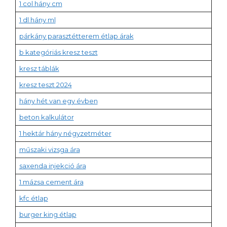
1 col hány cm
1 dl hány ml
párkány parasztétterem étlap árak
b kategóriás kresz teszt
kresz táblák
kresz teszt 2024
hány hét van egy évben
beton kalkulátor
1 hektár hány négyzetméter
műszaki vizsga ára
saxenda injekció ára
1 mázsa cement ára
kfc étlap
burger king étlap