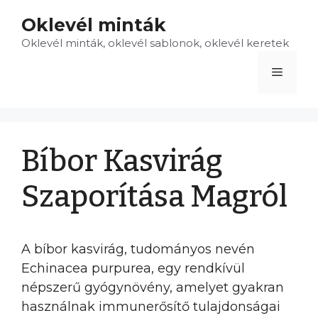
Kilépés
Oklevél minták
a
Oklevél minták, oklevél sablonok, oklevél keretek
tartalomba
Menü
Bíbor Kasvirág
Szaporítása Magról
A bíbor kasvirág, tudományos nevén
Echinacea purpurea, egy rendkívül
népszerű gyógynövény, amelyet gyakran
használnak immunerősítő tulajdonságai