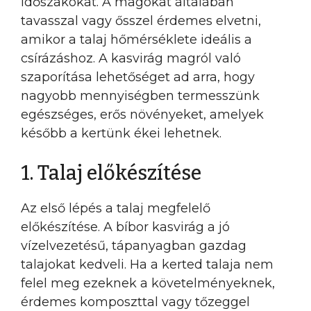
időszakokat. A magokat általában
tavasszal vagy ősszel érdemes elvetni,
amikor a talaj hőmérséklete ideális a
csírázáshoz. A kasvirág magról való
szaporítása lehetőséget ad arra, hogy
nagyobb mennyiségben termesszünk
egészséges, erős növényeket, amelyek
később a kertünk ékei lehetnek.
1. Talaj előkészítése
Az első lépés a talaj megfelelő
előkészítése. A bíbor kasvirág a jó
vízelvezetésű, tápanyagban gazdag
talajokat kedveli. Ha a kerted talaja nem
felel meg ezeknek a követelményeknek,
érdemes komposzttal vagy tőzeggel