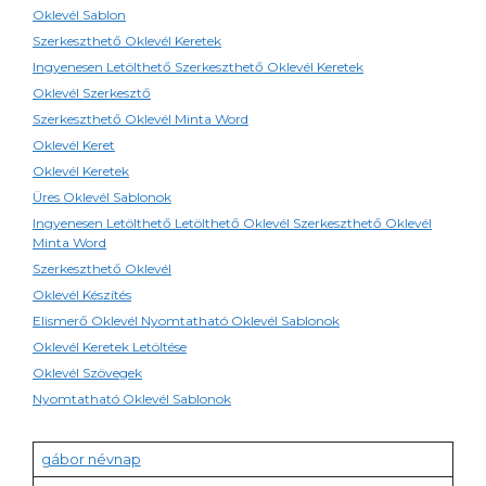
Oklevél Sablon
Szerkeszthető Oklevél Keretek
Ingyenesen Letölthető Szerkeszthető Oklevél Keretek
Oklevél Szerkesztő
Szerkeszthető Oklevél Minta Word
Oklevél Keret
Oklevél Keretek
Üres Oklevél Sablonok
Ingyenesen Letölthető Letölthető Oklevél Szerkeszthető Oklevél
Minta Word
Szerkeszthető Oklevél
Oklevél Készítés
Elismerő Oklevél Nyomtatható Oklevél Sablonok
Oklevél Keretek Letöltése
Oklevél Szövegek
Nyomtatható Oklevél Sablonok
gábor névnap