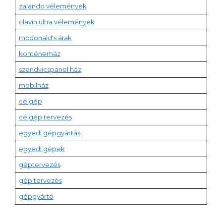
zalando vélemények
clavin ultra vélemények
mcdonald's árak
konténerház
szendvicspanel ház
mobilház
célgép
célgép tervezés
egyedi gépgyártás
egyedi gépek
géptervezés
gép tervezés
gépgyártó