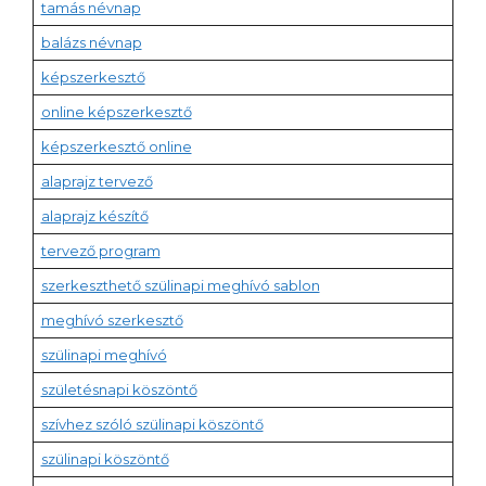
tamás névnap
balázs névnap
képszerkesztő
online képszerkesztő
képszerkesztő online
alaprajz tervező
alaprajz készítő
tervező program
szerkeszthető szülinapi meghívó sablon
meghívó szerkesztő
szülinapi meghívó
születésnapi köszöntő
szívhez szóló szülinapi köszöntő
szülinapi köszöntő