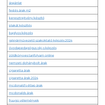
árajánlat
festés árak m2
keresztrejtvény készítő
plakát készítés
baglyos képzés
gépjárművezető szakoktató képzés 2024
óvodapedagógus okj-s képzés
zöldkönyves tanfolyam online
nemzeti dohánybolt árak
cigaretta árak
cigaretta árak 2024
mcdonald's étlap árak
mcdonalds árak
fruugo vélemények