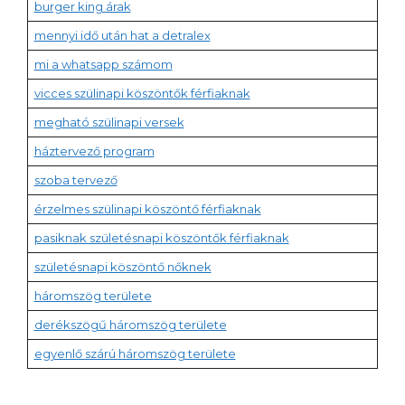
burger king árak
mennyi idő után hat a detralex
mi a whatsapp számom
vicces szülinapi köszöntők férfiaknak
megható szülinapi versek
háztervező program
szoba tervező
érzelmes szülinapi köszöntő férfiaknak
pasiknak születésnapi köszöntők férfiaknak
születésnapi köszöntő nőknek
háromszög területe
derékszögű háromszög területe
egyenlő szárú háromszög területe