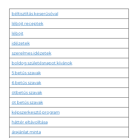
béltisztítás keserűsóval
léböjt receptek
léböjt
idézetek
szerelmes idézetek
boldog születésnapot kívánok
5 betűs szavak
6 betűs szavak
ötbetűs szavak
öt betűs szavak
képszerkesztő program
háttér eltávolítása
árajánlat minta