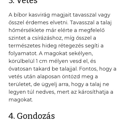
3. Vetés
A bíbor kasvirág magjait tavasszal vagy
ősszel érdemes elvetni. Tavasszal a talaj
hőmérséklete már elérte a megfelelő
szintet a csírázáshoz, míg ősszel a
természetes hideg rétegezés segíti a
folyamatot. A magokat sekélyen,
körülbelül 1 cm mélyen vesd el, és
óvatosan takard be talajjal. Fontos, hogy a
vetés után alaposan öntözd meg a
területet, de ügyelj arra, hogy a talaj ne
legyen túl nedves, mert az károsíthatja a
magokat.
4. Gondozás