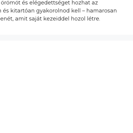
k örömöt és elégedettséget hozhat az
 és kitartóan gyakorolnod kell – hamarosan
enét, amit saját kezeiddel hozol létre.