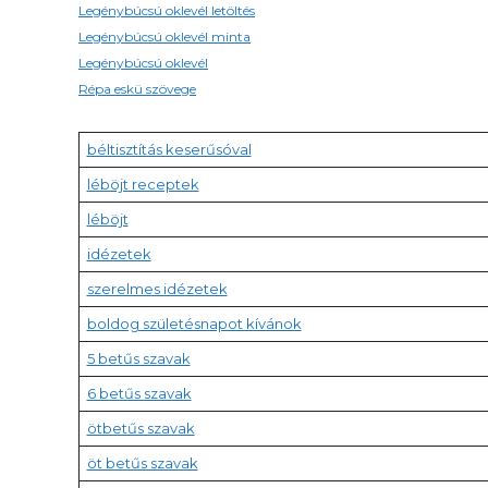
Legénybúcsú oklevél letöltés
Legénybúcsú oklevél minta
Legénybúcsú oklevél
Répa eskü szövege
béltisztítás keserűsóval
léböjt receptek
léböjt
idézetek
szerelmes idézetek
boldog születésnapot kívánok
5 betűs szavak
6 betűs szavak
ötbetűs szavak
öt betűs szavak