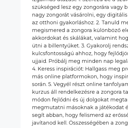
szükséged lesz egy zongorára vagy b
nagy zongorát vásárolni, egy digitális
az otthoni gyakorláshoz. 2. Tanuld m
megismered a zongora különböző ele
akkordokat és skálákat, valamint hog
ütni a billentyűket. 3. Gyakorolj rend
kulcsfontosságú ahhoz, hogy fejlődj
ujjaid. Próbálj meg minden nap legal
4. Keress inspirációt: Hallgass meg p
más online platformokon, hogy inspir
során. 5. Vegyél részt online tanfoly
kurzus áll rendelkezésre a zongora t
módon fejlődni és új dolgokat megtanul
megmutatni másoknak a játékodat és k
segít abban, hogy felismerd az erős
javítanod kell. Összességében a zong