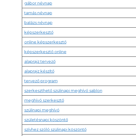
gábor névnap
tamás névnap
balázs névnap
képszerkesztő
online képszerkesztő
képszerkesztő online
alaprajz tervező
alaprajz készítő
tervező program
szerkeszthető szülinapi meghívó sablon
meghívó szerkesztő
szülinapi meghívó
születésnapi köszöntő
szívhez szóló szülinapi köszöntő