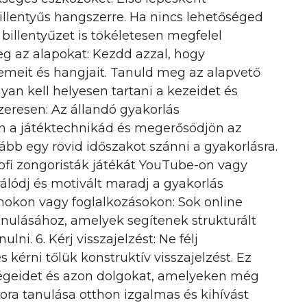
illentyűs hangszerre. Ha nincs lehetőséged
 billentyűzet is tökéletesen megfelel
eg az alapokat: Kezdd azzal, hogy
meit és hangjait. Tanuld meg az alapvető
yan kell helyesen tartani a kezeidet és
szeresen: Az állandó gyakorlás
ön a játéktechnikád és megerősödjön az
ább egy rövid időszakot szánni a gyakorlásra.
rofi zongoristák játékát YouTube-on vagy
álódj és motivált maradj a gyakorlás
amokon vagy foglalkozásokon: Sok online
anulásához, amelyek segítenek strukturált
ni. 6. Kérj visszajelzést: Ne félj
érni tőlük konstruktív visszajelzést. Ez
ségeidet és azon dolgokat, amelyeken még
ora tanulása otthon izgalmas és kihívást