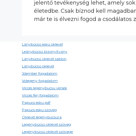
jelentő tevékenység lehet, amely so
életedbe. Csak bíznod kell magadban
már te is élvezni fogod a csodálatos z
Lánybúcsú eskü oklevél
Leánybúcsú bizonyítvány
Lánybúcsú oklevél sablon
Lánybúcsú oklevél
Jóember fogadalom
Volegeny fogadalom
Vicces legenybucsu versek
Vicces ferj fogadalom
Papucs esku pdf
Papucs esku szoveg
Oklevél legénybúcsúra
Legénybúcsú oklevél szöveg
Legénybúcsú oklevél szövege