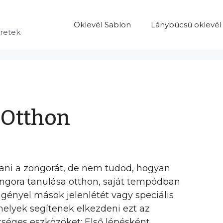
Oklevél Sablon
Lánybúcsú oklevél
eretek
 Otthon
zani a zongorát, de nem tudod, hogyan
zongora tanulása otthon, saját tempódban
gényel mások jelenlétét vagy speciális
melyek segítenek elkezdeni ezt az
ükséges eszközöket: Első lépésként