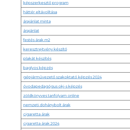
képszerkesztő program
háttér eltávolítása
árajánlat minta
árajánlat
festés árak m2
keresztrejtvény készítő
plakát készítés
baglyos képzés
gépjárművezető szakoktató képzés 2024
óvodapedagógus okj-s képzés
zöldkönyves tanfolyam online
nemzeti dohánybolt árak
cigaretta árak
cigaretta árak 2024