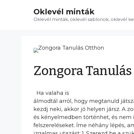
Kilépés
Oklevél minták
a
tartalomba
Oklevél minták, oklevél sablonok, oklevél k
Zongora Tanulás
Ha valaha is
álmodtál arról, hogy megtanuld játs
kezdj neki, akkor jó helyen jársz. A 
és kényelmedben történhet, és nem i
felszereléseket. Íme néhány lépés, a
izgalmas utazást: 1. Szerezd be a sz