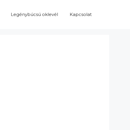
Legénybúcsú oklevél
Kapcsolat