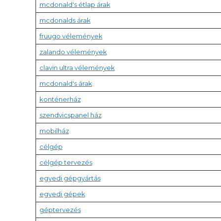
mcdonald's étlap árak
mcdonalds árak
fruugo vélemények
zalando vélemények
clavin ultra vélemények
mcdonald's árak
konténerház
szendvicspanel ház
mobilház
célgép
célgép tervezés
egyedi gépgyártás
egyedi gépek
géptervezés