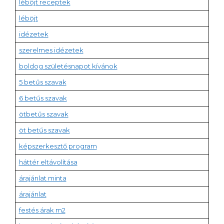
léböjt receptek
léböjt
idézetek
szerelmes idézetek
boldog születésnapot kívánok
5 betűs szavak
6 betűs szavak
ötbetűs szavak
öt betűs szavak
képszerkesztő program
háttér eltávolítása
árajánlat minta
árajánlat
festés árak m2