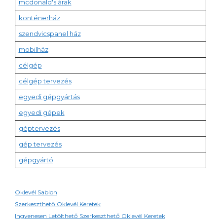
mcdonald's árak
konténerház
szendvicspanel ház
mobilház
célgép
célgép tervezés
egyedi gépgyártás
egyedi gépek
géptervezés
gép tervezés
gépgyártó
Oklevél Sablon
Szerkeszthető Oklevél Keretek
Ingyenesen Letölthető Szerkeszthető Oklevél Keretek