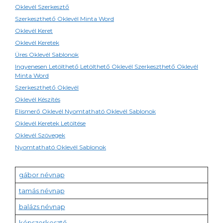
Oklevél Szerkesztő
Szerkeszthető Oklevél Minta Word
Oklevél Keret
Oklevél Keretek
Üres Oklevél Sablonok
Ingyenesen Letölthető Letölthető Oklevél Szerkeszthető Oklevél
Minta Word
Szerkeszthető Oklevél
Oklevél Készítés
Elismerő Oklevél Nyomtatható Oklevél Sablonok
Oklevél Keretek Letöltése
Oklevél Szövegek
Nyomtatható Oklevél Sablonok
gábor névnap
tamás névnap
balázs névnap
képszerkesztő