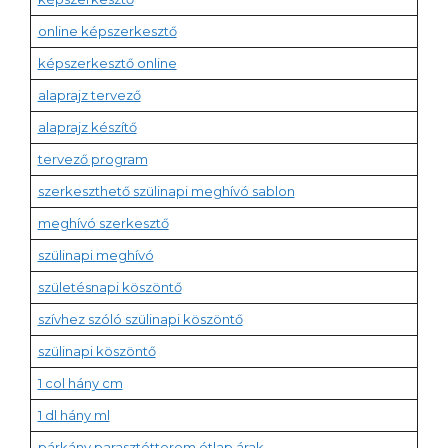
online képszerkesztő
képszerkesztő online
alaprajz tervező
alaprajz készítő
tervező program
szerkeszthető szülinapi meghívó sablon
meghívó szerkesztő
szülinapi meghívó
születésnapi köszöntő
szívhez szóló szülinapi köszöntő
szülinapi köszöntő
1 col hány cm
1 dl hány ml
párkány parasztétterem étlap árak