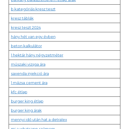
b kategóriás kresz teszt
kresz táblák
kresz teszt 2024
hány hét van egy évben
beton kalkulátor
1 hektár hány négyzetméter
műszaki vizsga ára
saxenda injekció ára
1 mázsa cement ára
kfc étlap
burger king étlap
burger king árak
mennyi idő után hat a detralex
mi a whatsapp számom