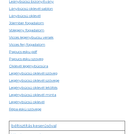
Leánybúcsú bizonyítvány
Lánybúcsú oklevél sablon
Lánybúcsú oklevél
Jóember fogadalom
Volegeny fogadalom
Vicces legenybucsu versek
Vicces ferj fogadalom
Papucs esku pdf
Papucs esku szoveg
Oklevél legénybúcsúra
Legénybúcsú oklevél szöveg
Legénybúcsú oklevél szövege
Legénybúcsú oklevél letöltés
Legénybúcsú oklevél minta
Legénybúcsú oklevél
Répa eskü szövege
béltisztítás keserűsóval