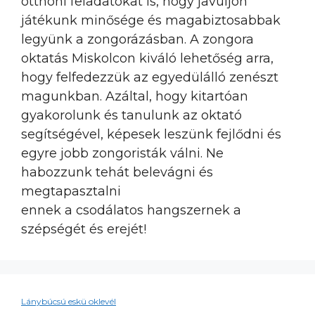
otthoni feladatokat is, hogy javuljon
játékunk minősége és magabiztosabbak
legyünk a zongorázásban. A zongora
oktatás Miskolcon kiváló lehetőség arra,
hogy felfedezzük az egyedülálló zenészt
magunkban. Azáltal, hogy kitartóan
gyakorolunk és tanulunk az oktató
segítségével, képesek leszünk fejlődni és
egyre jobb zongoristák válni. Ne
habozzunk tehát belevágni és
megtapasztalni
ennek a csodálatos hangszernek a
szépségét és erejét!
Lánybúcsú eskü oklevél