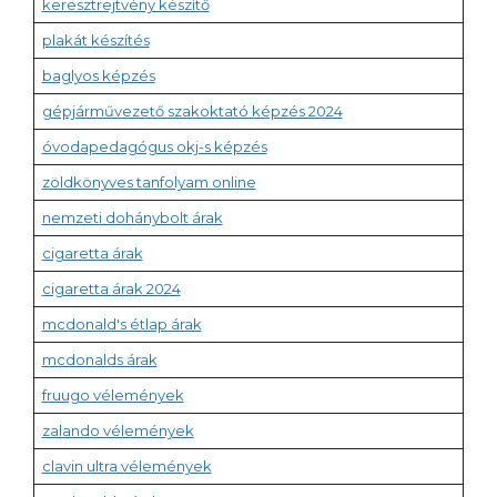
keresztrejtvény készítő
plakát készítés
baglyos képzés
gépjárművezető szakoktató képzés 2024
óvodapedagógus okj-s képzés
zöldkönyves tanfolyam online
nemzeti dohánybolt árak
cigaretta árak
cigaretta árak 2024
mcdonald's étlap árak
mcdonalds árak
fruugo vélemények
zalando vélemények
clavin ultra vélemények