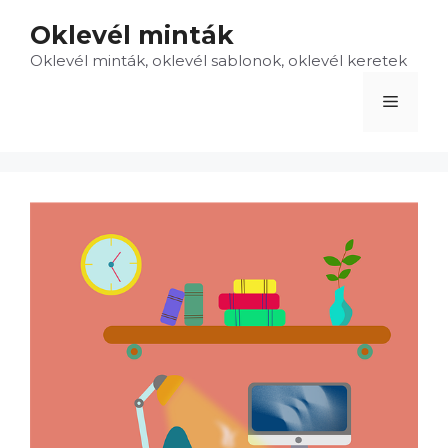
Kilépés
Oklevél minták
a
Oklevél minták, oklevél sablonok, oklevél keretek
tartalomba
Menü