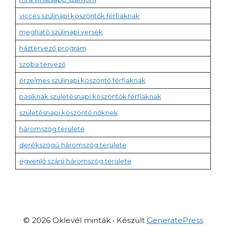
vicces szülinapi köszöntők férfiaknak
megható szülinapi versek
háztervező program
szoba tervező
érzelmes szülinapi köszöntő férfiaknak
pasiknak születésnapi köszöntők férfiaknak
születésnapi köszöntő nőknek
háromszög területe
derékszögű háromszög területe
egyenlő szárú háromszög területe
© 2026 Oklevél minták
• Készült
GeneratePress