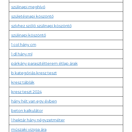
szülinapi meghívó
születésnapi köszöntő
szívhez szóló szülinapi köszöntő
szülinapi köszöntő
1 col hány cm
1 dl hány ml
párkány parasztétterem étlap árak
b kategóriás kresz teszt
kresz táblák
kresz teszt 2024
hány hét van egy évben
beton kalkulátor
1 hektár hány négyzetméter
műszaki vizsga ára