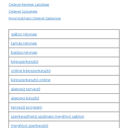
Oklevél Keretek Letöltése
Oklevél Szövegek
Nyomtatható Oklevél Sablonok
gábor névnap
tamás névnap
balázs névnap
képszerkesztő
online képszerkesztő
képszerkesztő online
alaprajz tervező
alaprajz készítő
tervező program
szerkeszthető szülinapi meghívó sablon
meghívó szerkesztő