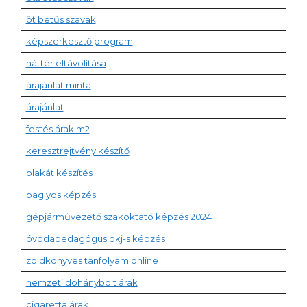
öt betűs szavak
képszerkesztő program
háttér eltávolítása
árajánlat minta
árajánlat
festés árak m2
keresztrejtvény készítő
plakát készítés
baglyos képzés
gépjárművezető szakoktató képzés 2024
óvodapedagógus okj-s képzés
zöldkönyves tanfolyam online
nemzeti dohánybolt árak
cigaretta árak