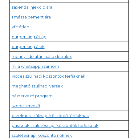
saxenda injekció ára
1 mázsa cement ára
kfc étlap
burger king étlap
burger king árak
mennyi idő után hat a detralex
mi a whatsapp számom
vicces szülinapi köszöntők férfiaknak
megható szülinapi versek
háztervező program
szoba tervező
érzelmes szülinapi köszöntő férfiaknak
pasiknak születésnapi köszöntők férfiaknak
születésnapi köszöntő nőknek