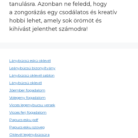
tanulásra. Azonban ne feledd, hogy
a zongorázás egy csodálatos és kreatív
hobbi lehet, amely sok örömöt és
kihívást jelenthet számodra!
Lánybúcsú eskü oklevél
Leánybúcsú bizonyítvány
Lánybúcsú oklevél sablon
Lánybúcsú oklevél
Jóember fogadalom
Volegeny fogadalom
Vicces legenybucsu versek
Vicces ferj fogadalom
Papucs esku pdf
Papucs esku szoveg
Oklevél legénybúcsúra