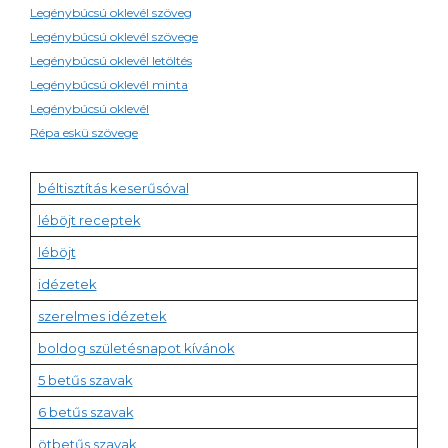
Legénybúcsú oklevél szöveg
Legénybúcsú oklevél szövege
Legénybúcsú oklevél letöltés
Legénybúcsú oklevél minta
Legénybúcsú oklevél
Répa eskü szövege
béltisztítás keserűsóval
léböjt receptek
léböjt
idézetek
szerelmes idézetek
boldog születésnapot kívánok
5 betűs szavak
6 betűs szavak
ötbetűs szavak