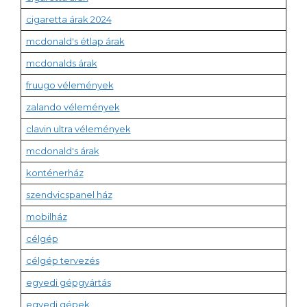
cigaretta árak 2024
mcdonald's étlap árak
mcdonalds árak
fruugo vélemények
zalando vélemények
clavin ultra vélemények
mcdonald's árak
konténerház
szendvicspanel ház
mobilház
célgép
célgép tervezés
egyedi gépgyártás
egyedi gépek