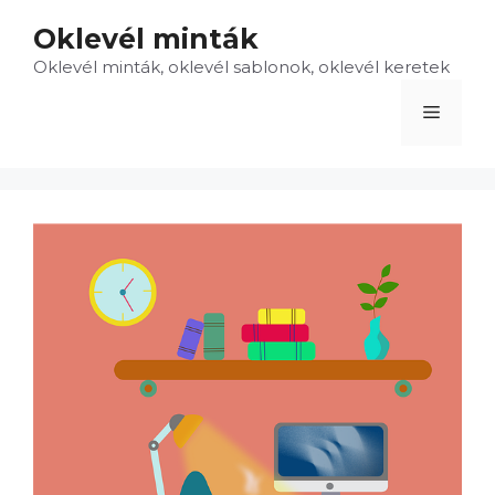
Kilépés
Oklevél minták
a
Oklevél minták, oklevél sablonok, oklevél keretek
tartalomba
Menü