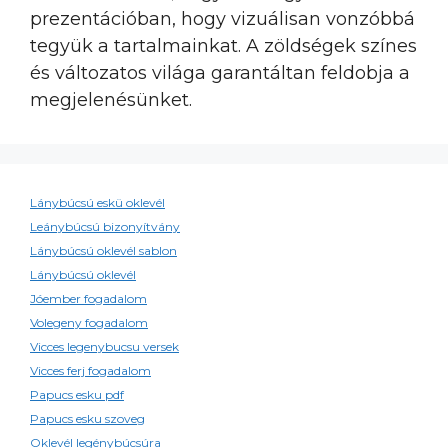
prezentációban, hogy vizuálisan vonzóbbá
tegyük a tartalmainkat. A zöldségek színes
és változatos világa garantáltan feldobja a
megjelenésünket.
Lánybúcsú eskü oklevél
Leánybúcsú bizonyítvány
Lánybúcsú oklevél sablon
Lánybúcsú oklevél
Jóember fogadalom
Volegeny fogadalom
Vicces legenybucsu versek
Vicces ferj fogadalom
Papucs esku pdf
Papucs esku szoveg
Oklevél legénybúcsúra