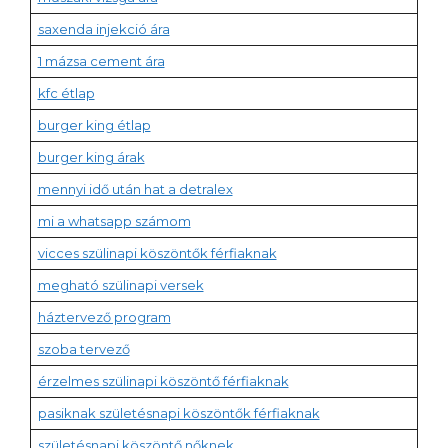
saxenda injekció ára
1 mázsa cement ára
kfc étlap
burger king étlap
burger king árak
mennyi idő után hat a detralex
mi a whatsapp számom
vicces szülinapi köszöntők férfiaknak
megható szülinapi versek
háztervező program
szoba tervező
érzelmes szülinapi köszöntő férfiaknak
pasiknak születésnapi köszöntők férfiaknak
születésnapi köszöntő nőknek