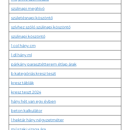
szülinapi meghívó
születésnapi köszöntő
szívhez szóló szülinapi köszöntő
szülinapi köszöntő
1 col hány cm
1 dl hány ml
párkány parasztétterem étlap árak
b kategóriás kresz teszt
kresz táblák
kresz teszt 2024
hány hét van egy évben
beton kalkulátor
1 hektár hány négyzetméter
műszaki vizsga ára