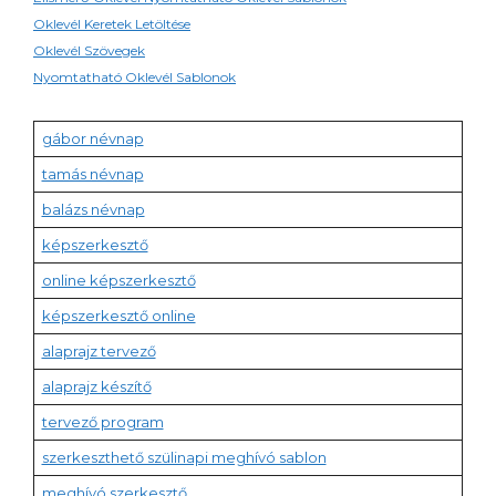
Oklevél Keretek Letöltése
Oklevél Szövegek
Nyomtatható Oklevél Sablonok
gábor névnap
tamás névnap
balázs névnap
képszerkesztő
online képszerkesztő
képszerkesztő online
alaprajz tervező
alaprajz készítő
tervező program
szerkeszthető szülinapi meghívó sablon
meghívó szerkesztő