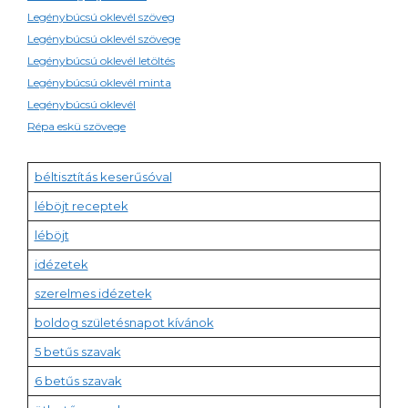
Legénybúcsú oklevél szöveg
Legénybúcsú oklevél szövege
Legénybúcsú oklevél letöltés
Legénybúcsú oklevél minta
Legénybúcsú oklevél
Répa eskü szövege
béltisztítás keserűsóval
léböjt receptek
léböjt
idézetek
szerelmes idézetek
boldog születésnapot kívánok
5 betűs szavak
6 betűs szavak