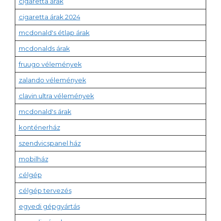
cigaretta árak
cigaretta árak 2024
mcdonald's étlap árak
mcdonalds árak
fruugo vélemények
zalando vélemények
clavin ultra vélemények
mcdonald's árak
konténerház
szendvicspanel ház
mobilház
célgép
célgép tervezés
egyedi gépgyártás