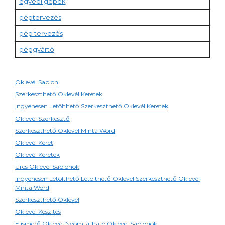
egyedi gépek
géptervezés
gép tervezés
gépgyártó
Oklevél Sablon
Szerkeszthető Oklevél Keretek
Ingyenesen Letölthető Szerkeszthető Oklevél Keretek
Oklevél Szerkesztő
Szerkeszthető Oklevél Minta Word
Oklevél Keret
Oklevél Keretek
Üres Oklevél Sablonok
Ingyenesen Letölthető Letölthető Oklevél Szerkeszthető Oklevél
Minta Word
Szerkeszthető Oklevél
Oklevél Készítés
Elismerő Oklevél Nyomtatható Oklevél Sablonok