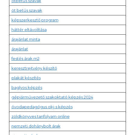
ötbetűs szavak
öt betűs szavak
képszerkesztő program
háttér eltávolítása
árajánlat minta
árajánlat
festés árak m2
keresztrejtvény készítő
plakát készítés
baglyos képzés
gépjárművezető szakoktató képzés 2024
óvodapedagógus okj-s képzés
zöldkönyves tanfolyam online
nemzeti dohánybolt árak