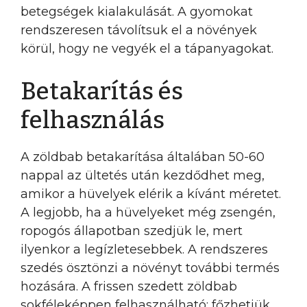
betegségek kialakulását. A gyomokat
rendszeresen távolítsuk el a növények
körül, hogy ne vegyék el a tápanyagokat.
Betakarítás és
felhasználás
A zöldbab betakarítása általában 50-60
nappal az ültetés után kezdődhet meg,
amikor a hüvelyek elérik a kívánt méretet.
A legjobb, ha a hüvelyeket még zsengén,
ropogós állapotban szedjük le, mert
ilyenkor a legízletesebbek. A rendszeres
szedés ösztönzi a növényt további termés
hozására. A frissen szedett zöldbab
sokféleképpen felhasználható: főzhetjük,