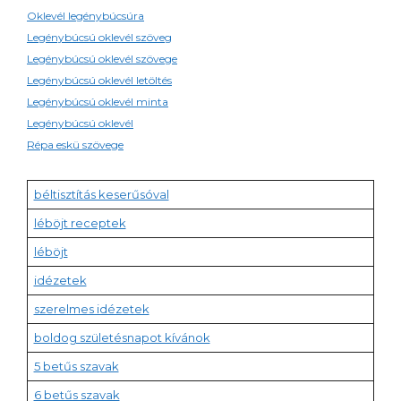
Oklevél legénybúcsúra
Legénybúcsú oklevél szöveg
Legénybúcsú oklevél szövege
Legénybúcsú oklevél letöltés
Legénybúcsú oklevél minta
Legénybúcsú oklevél
Répa eskü szövege
béltisztítás keserűsóval
léböjt receptek
léböjt
idézetek
szerelmes idézetek
boldog születésnapot kívánok
5 betűs szavak
6 betűs szavak