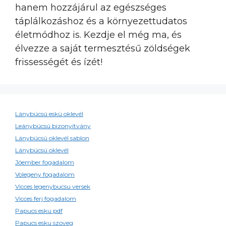
hanem hozzájárul az egészséges
táplálkozáshoz és a környezettudatos
életmódhoz is. Kezdje el még ma, és
élvezze a saját termesztésű zöldségek
frissességét és ízét!
Lánybúcsú eskü oklevél
Leánybúcsú bizonyítvány
Lánybúcsú oklevél sablon
Lánybúcsú oklevél
Jóember fogadalom
Volegeny fogadalom
Vicces legenybucsu versek
Vicces ferj fogadalom
Papucs esku pdf
Papucs esku szoveg