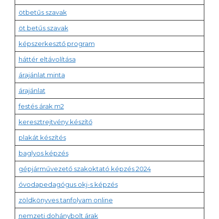
ötbetűs szavak
öt betűs szavak
képszerkesztő program
háttér eltávolítása
árajánlat minta
árajánlat
festés árak m2
keresztrejtvény készítő
plakát készítés
baglyos képzés
gépjárművezető szakoktató képzés 2024
óvodapedagógus okj-s képzés
zöldkönyves tanfolyam online
nemzeti dohánybolt árak