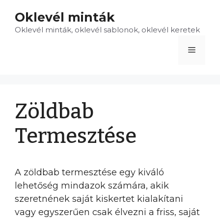
Kilépés
Oklevél minták
a
Oklevél minták, oklevél sablonok, oklevél keretek
tartalomba
Menü
Zöldbab
Termesztése
A zöldbab termesztése egy kiváló
lehetőség mindazok számára, akik
szeretnének saját kiskertet kialakítani
vagy egyszerűen csak élvezni a friss, saját