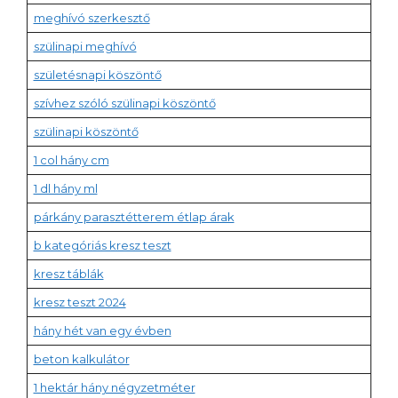
meghívó szerkesztő
szülinapi meghívó
születésnapi köszöntő
szívhez szóló szülinapi köszöntő
szülinapi köszöntő
1 col hány cm
1 dl hány ml
párkány parasztétterem étlap árak
b kategóriás kresz teszt
kresz táblák
kresz teszt 2024
hány hét van egy évben
beton kalkulátor
1 hektár hány négyzetméter