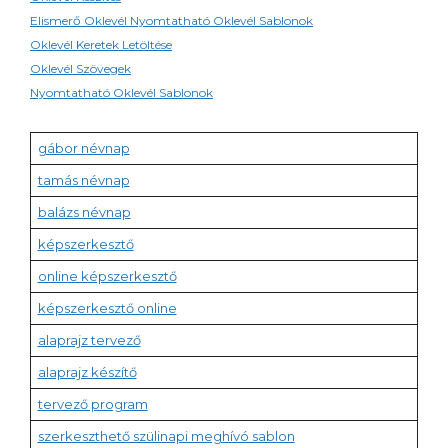
Elismerő Oklevél Nyomtatható Oklevél Sablonok
Oklevél Keretek Letöltése
Oklevél Szövegek
Nyomtatható Oklevél Sablonok
gábor névnap
tamás névnap
balázs névnap
képszerkesztő
online képszerkesztő
képszerkesztő online
alaprajz tervező
alaprajz készítő
tervező program
szerkeszthető szülinapi meghívó sablon