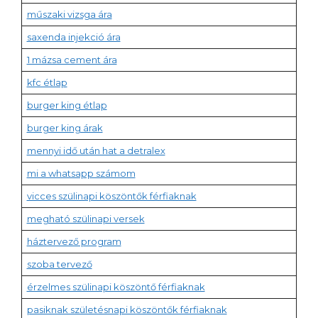
műszaki vizsga ára
saxenda injekció ára
1 mázsa cement ára
kfc étlap
burger king étlap
burger king árak
mennyi idő után hat a detralex
mi a whatsapp számom
vicces szülinapi köszöntők férfiaknak
megható szülinapi versek
háztervező program
szoba tervező
érzelmes szülinapi köszöntő férfiaknak
pasiknak születésnapi köszöntők férfiaknak