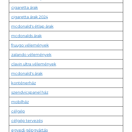
cigaretta árak
cigaretta árak 2024
mcdonald's étlap árak
mcdonalds árak
fruugo vélemények
zalando vélemények
clavin ultra vélemények
mcdonald's árak
konténerház
szendvicspanel ház
mobilház
célgép
célgép tervezés
egyedi gépgyártás