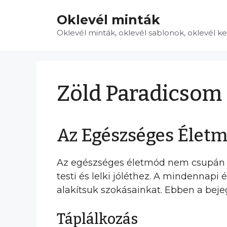
Kilépés
Oklevél minták
a
tartalomba
Oklevél minták, oklevél sablonok, oklevél k
Zöld Paradicsom
Az Egészséges Életm
Az egészséges életmód nem csupán eg
testi és lelki jóléthez. A mindennap
alakítsuk szokásainkat. Ebben a bej
Táplálkozás