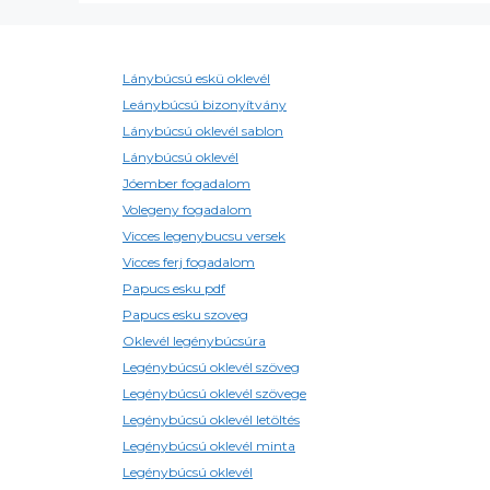
Lánybúcsú eskü oklevél
Leánybúcsú bizonyítvány
Lánybúcsú oklevél sablon
Lánybúcsú oklevél
Jóember fogadalom
Volegeny fogadalom
Vicces legenybucsu versek
Vicces ferj fogadalom
Papucs esku pdf
Papucs esku szoveg
Oklevél legénybúcsúra
Legénybúcsú oklevél szöveg
Legénybúcsú oklevél szövege
Legénybúcsú oklevél letöltés
Legénybúcsú oklevél minta
Legénybúcsú oklevél