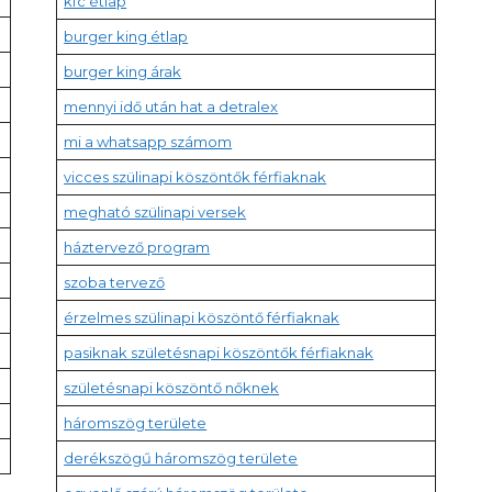
kfc étlap
burger king étlap
burger king árak
mennyi idő után hat a detralex
mi a whatsapp számom
vicces szülinapi köszöntők férfiaknak
megható szülinapi versek
háztervező program
szoba tervező
érzelmes szülinapi köszöntő férfiaknak
pasiknak születésnapi köszöntők férfiaknak
születésnapi köszöntő nőknek
háromszög területe
derékszögű háromszög területe