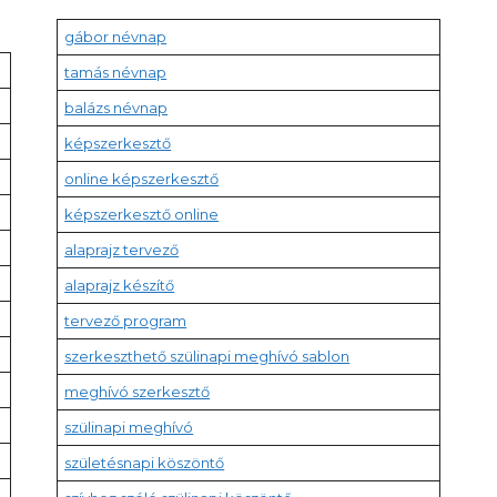
gábor névnap
tamás névnap
balázs névnap
képszerkesztő
online képszerkesztő
képszerkesztő online
alaprajz tervező
alaprajz készítő
tervező program
szerkeszthető szülinapi meghívó sablon
meghívó szerkesztő
szülinapi meghívó
születésnapi köszöntő