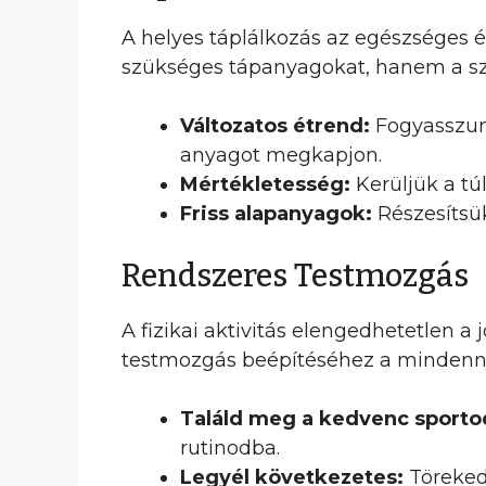
A helyes táplálkozás az egészséges é
szükséges tápanyagokat, hanem a sze
Változatos étrend:
Fogyasszunk
anyagot megkapjon.
Mértékletesség:
Kerüljük a tú
Friss alapanyagok:
Részesítsük
Rendszeres Testmozgás
A fizikai aktivitás elengedhetetlen
testmozgás beépítéséhez a minden
Találd meg a kedvenc sporto
rutinodba.
Legyél következetes:
Törekedj