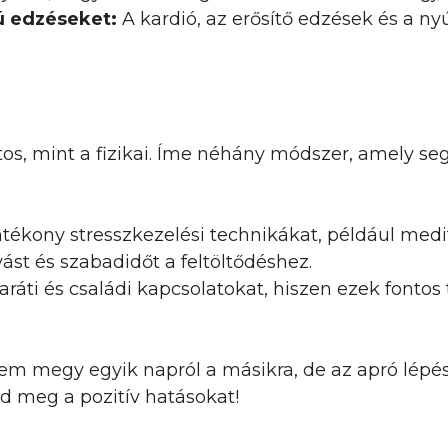
ú edzéseket:
A kardió, az erősítő edzések és a ny
s, mint a fizikai. Íme néhány módszer, amely segí
ékony stresszkezelési technikákat, például medit
ást és szabadidőt a feltöltődéshez.
ráti és családi kapcsolatokat, hiszen ezek fonto
em megy egyik napról a másikra, de az apró lépés
d meg a pozitív hatásokat!