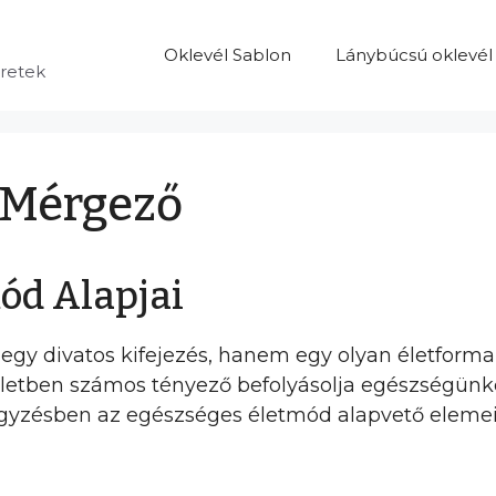
Oklevél Sablon
Lánybúcsú oklevél
eretek
 Mérgező
ód Alapjai
y divatos kifejezés, hanem egy olyan életforma,
i életben számos tényező befolyásolja egészségünke
egyzésben az egészséges életmód alapvető elemei