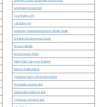
szívhez szóló szülinapi köszöntő
szülinapi köszöntő
1 col hány cm
1 dl hány ml
párkány parasztétterem étlap árak
b kategóriás kresz teszt
kresz táblák
kresz teszt 2024
hány hét van egy évben
beton kalkulátor
1 hektár hány négyzetméter
műszaki vizsga ára
saxenda injekció ára
1 mázsa cement ára