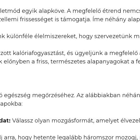
letmód egyik alapköve. A megfelelő étrend nemcsa
llemi frissességet is támogatja. Íme néhány alap
 különféle élelmiszereket, hogy szervezetünk m
lzott kalóriafogyasztást, és ügyeljünk a megfelelő
 előnyben a friss, természetes alapanyagokat a f
 a jó egészség megőrzéséhez. Az alábbiakban néhá
napokba:
dat:
Válassz olyan mozgásformát, amelyet élvezel
 arra, hogy hetente legalább háromszor mozogj, m