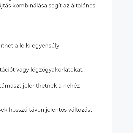
újtás kombinálása segít az általános
thet a lelki egyensúly
ációt vagy légzőgyakorlatokat.
s támaszt jelenthetnek a nehéz
ek hosszú távon jelentős változást