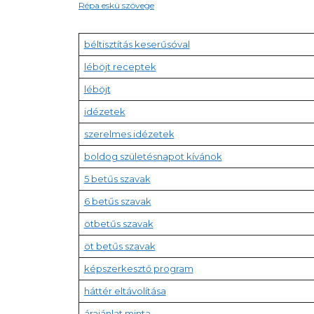
Répa eskü szövege
béltisztítás keserűsóval
léböjt receptek
léböjt
idézetek
szerelmes idézetek
boldog születésnapot kívánok
5 betűs szavak
6 betűs szavak
ötbetűs szavak
öt betűs szavak
képszerkesztő program
háttér eltávolítása
árajánlat minta