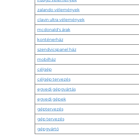
zalando vélemények
clavin ultra vélemények
mcdonald's árak
konténerház
szendvicspanel ház
mobilház
célgép
célgép tervezés
egyedi gépgyártás
egyedi gépek
géptervezés
gép tervezés
gépgyártó