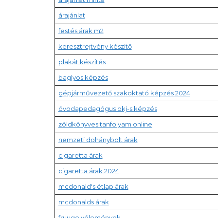
árajánlat
festés árak m2
keresztrejtvény készítő
plakát készítés
baglyos képzés
gépjárművezető szakoktató képzés 2024
óvodapedagógus okj-s képzés
zöldkönyves tanfolyam online
nemzeti dohánybolt árak
cigaretta árak
cigaretta árak 2024
mcdonald's étlap árak
mcdonalds árak
fruugo vélemények