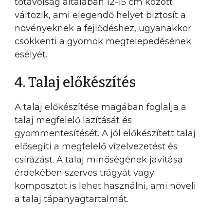
tőtávolság általában 12-15 cm között
változik, ami elegendő helyet biztosít a
növényeknek a fejlődéshez, ugyanakkor
csökkenti a gyomok megtelepedésének
esélyét.
4. Talaj előkészítés
A talaj előkészítése magában foglalja a
talaj megfelelő lazítását és
gyommentesítését. A jól előkészített talaj
elősegíti a megfelelő vízelvezetést és
csírázást. A talaj minőségének javítása
érdekében szerves trágyát vagy
komposztot is lehet használni, ami növeli
a talaj tápanyagtartalmát.