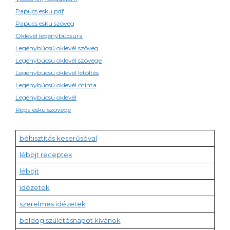
Papucs esku pdf
Papucs esku szoveg
Oklevél legénybúcsúra
Legénybúcsú oklevél szöveg
Legénybúcsú oklevél szövege
Legénybúcsú oklevél letöltés
Legénybúcsú oklevél minta
Legénybúcsú oklevél
Répa eskü szövege
béltisztítás keserűsóval
léböjt receptek
léböjt
idézetek
szerelmes idézetek
boldog születésnapot kívánok