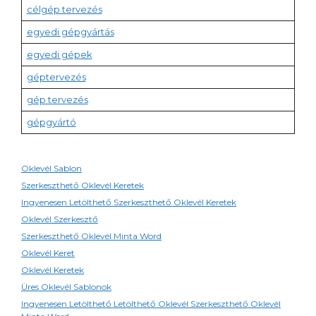
célgép tervezés
egyedi gépgyártás
egyedi gépek
géptervezés
gép tervezés
gépgyártó
Oklevél Sablon
Szerkeszthető Oklevél Keretek
Ingyenesen Letölthető Szerkeszthető Oklevél Keretek
Oklevél Szerkesztő
Szerkeszthető Oklevél Minta Word
Oklevél Keret
Oklevél Keretek
Üres Oklevél Sablonok
Ingyenesen Letölthető Letölthető Oklevél Szerkeszthető Oklevél