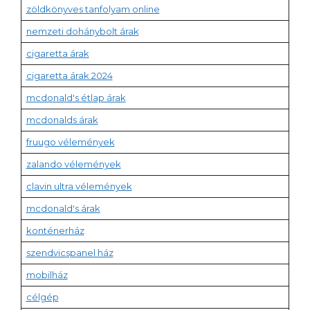
zöldkönyves tanfolyam online
nemzeti dohánybolt árak
cigaretta árak
cigaretta árak 2024
mcdonald's étlap árak
mcdonalds árak
fruugo vélemények
zalando vélemények
clavin ultra vélemények
mcdonald's árak
konténerház
szendvicspanel ház
mobilház
célgép