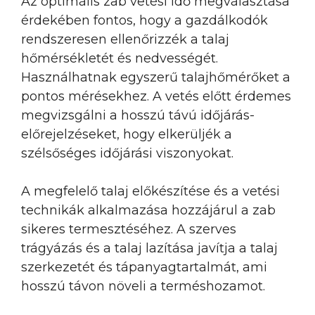
Az optimális zab vetési idő megválasztása
érdekében fontos, hogy a gazdálkodók
rendszeresen ellenőrizzék a talaj
hőmérsékletét és nedvességét.
Használhatnak egyszerű talajhőmérőket a
pontos mérésekhez. A vetés előtt érdemes
megvizsgálni a hosszú távú időjárás-
előrejelzéseket, hogy elkerüljék a
szélsőséges időjárási viszonyokat.
A megfelelő talaj előkészítése és a vetési
technikák alkalmazása hozzájárul a zab
sikeres termesztéséhez. A szerves
trágyázás és a talaj lazítása javítja a talaj
szerkezetét és tápanyagtartalmát, ami
hosszú távon növeli a terméshozamot.