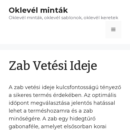
Kilépés
Oklevél minták
a
Oklevél minták, oklevél sablonok, oklevél keretek
tartalomba
Menü
Zab Vetési Ideje
A zab vetési ideje kulcsfontosságú tényező
a sikeres termés érdekében. Az optimális
időpont megválasztása jelentős hatással
lehet a terméshozamra és a zab
minőségére. A zab egy hidegtűrő
gabonaféle, amelyet elsősorban korai