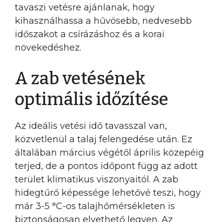
tavaszi vetésre ajánlanak, hogy
kihasználhassa a hűvösebb, nedvesebb
időszakot a csírázáshoz és a korai
növekedéshez.
A zab vetésének
optimális időzítése
Az ideális vetési idő tavasszal van,
közvetlenül a talaj felengedése után. Ez
általában március végétől április közepéig
terjed, de a pontos időpont függ az adott
terület klimatikus viszonyaitól. A zab
hidegtűrő képessége lehetővé teszi, hogy
már 3-5 °C-os talajhőmérsékleten is
biztonságosan elvethető legyen. Az