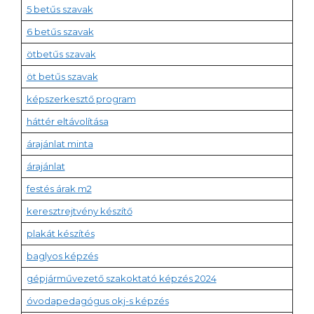
5 betűs szavak
6 betűs szavak
ötbetűs szavak
öt betűs szavak
képszerkesztő program
háttér eltávolítása
árajánlat minta
árajánlat
festés árak m2
keresztrejtvény készítő
plakát készítés
baglyos képzés
gépjárművezető szakoktató képzés 2024
óvodapedagógus okj-s képzés