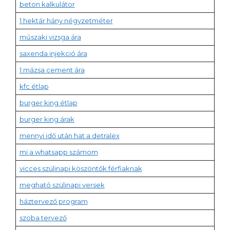
beton kalkulátor
1 hektár hány négyzetméter
műszaki vizsga ára
saxenda injekció ára
1 mázsa cement ára
kfc étlap
burger king étlap
burger king árak
mennyi idő után hat a detralex
mi a whatsapp számom
vicces szülinapi köszöntők férfiaknak
megható szülinapi versek
háztervező program
szoba tervező