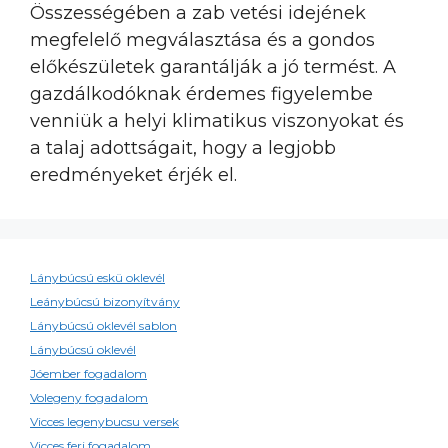
Összességében a zab vetési idejének
megfelelő megválasztása és a gondos
előkészületek garantálják a jó termést. A
gazdálkodóknak érdemes figyelembe
venniük a helyi klimatikus viszonyokat és
a talaj adottságait, hogy a legjobb
eredményeket érjék el.
Lánybúcsú eskü oklevél
Leánybúcsú bizonyítvány
Lánybúcsú oklevél sablon
Lánybúcsú oklevél
Jóember fogadalom
Volegeny fogadalom
Vicces legenybucsu versek
Vicces ferj fogadalom