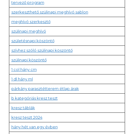
tervező program
szerkeszthető szülinapi meghívó sablon
meghívó szerkesztő
szülinapi meghívó
születésnapi köszöntő
szívhez szóló szülinapi köszöntő
szülinapi köszöntő
1 col hány cm
1 dl hány ml
párkány parasztétterem étlap árak
b kategóriás kresz teszt
kresz táblák
kresz teszt 2024
hány hét van egy évben