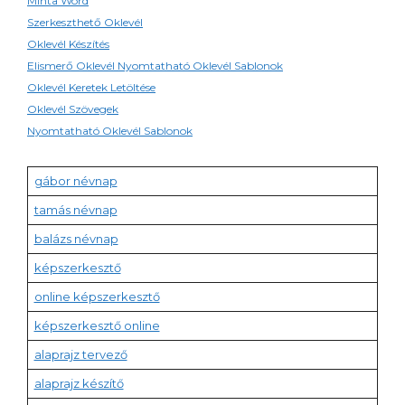
Minta Word
Szerkeszthető Oklevél
Oklevél Készítés
Elismerő Oklevél Nyomtatható Oklevél Sablonok
Oklevél Keretek Letöltése
Oklevél Szövegek
Nyomtatható Oklevél Sablonok
gábor névnap
tamás névnap
balázs névnap
képszerkesztő
online képszerkesztő
képszerkesztő online
alaprajz tervező
alaprajz készítő