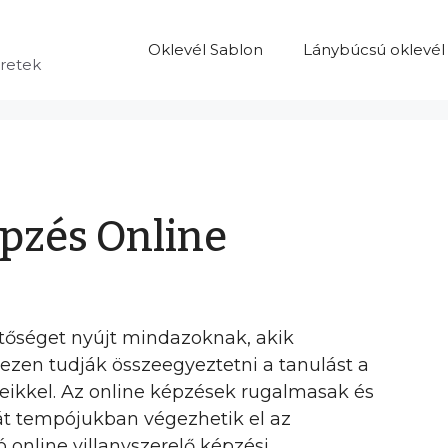
Oklevél Sablon
Lánybúcsú oklevél
eretek
épzés Online
etőséget nyújt mindazoknak, akik
ezen tudják összeegyeztetni a tanulást a
eikkel. Az online képzések rugalmasak és
ját tempójukban végezhetik el az
ó online villanyszerelő képzési