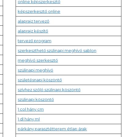
online képszerkesztő
képszerkesztő online
alaprajz tervező
alaprajz készítő
tervező program
szerkeszthető szülinapi meghívó sablon
meghívó szerkesztő
szülinapi meghívó
születésnapi köszöntő
szívhez szóló szülinapi köszöntő
szülinapi köszöntő
1 col hány cm
1 dl hány ml
párkány parasztétterem étlap árak