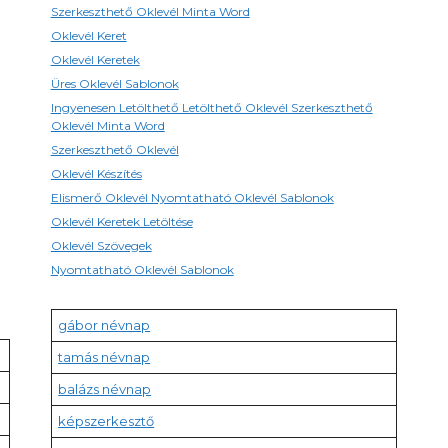
Szerkeszthető Oklevél Minta Word
Oklevél Keret
Oklevél Keretek
Üres Oklevél Sablonok
Ingyenesen Letölthető Letölthető Oklevél Szerkeszthető
Oklevél Minta Word
Szerkeszthető Oklevél
Oklevél Készítés
Elismerő Oklevél Nyomtatható Oklevél Sablonok
Oklevél Keretek Letöltése
Oklevél Szövegek
Nyomtatható Oklevél Sablonok
gábor névnap
tamás névnap
balázs névnap
képszerkesztő