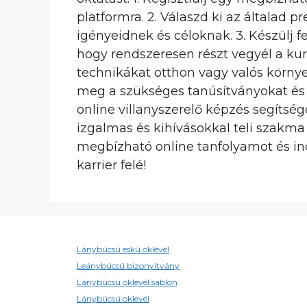
platformra. 2. Válaszd ki az általad p
igényeidnek és céloknak. 3. Készülj fel
hogy rendszeresen részt vegyél a kurz
technikákat otthon vagy valós környe
meg a szükséges tanúsítványokat és 
online villanyszerelő képzés segít
izgalmas és kihívásokkal teli szakma
megbízható online tanfolyamot és indu
karrier felé!
Lánybúcsú eskü oklevél
Leánybúcsú bizonyítvány
Lánybúcsú oklevél sablon
Lánybúcsú oklevél