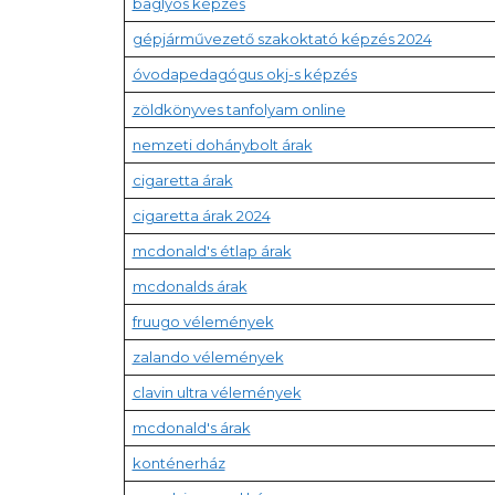
baglyos képzés
gépjárművezető szakoktató képzés 2024
óvodapedagógus okj-s képzés
zöldkönyves tanfolyam online
nemzeti dohánybolt árak
cigaretta árak
cigaretta árak 2024
mcdonald's étlap árak
mcdonalds árak
fruugo vélemények
zalando vélemények
clavin ultra vélemények
mcdonald's árak
konténerház