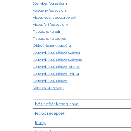
Jóember fogadalom
Volegeny fogadalom
Vicces legenybucsu versek
Vicces ferj fogadalom
Papucs esku pdf
Papucs esku szoveg
Oklevél legénybúcsúra
Legénybúcsú oklevél szöveg
Legénybúcsú oklevél szövege
Legénybúcsú oklevél letöltés
Legénybúcsú oklevél minta
Legénybúcsú oklevél
Répa eskü szövege
béltisztítás keserűsóval
léböjt receptek
léböjt