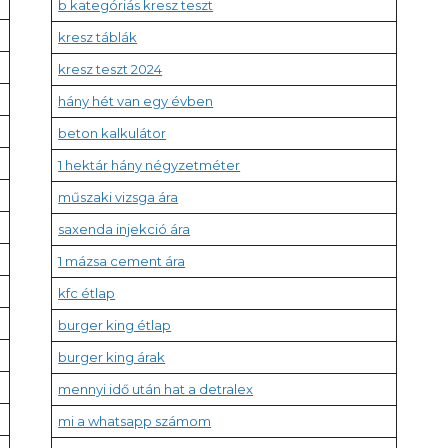
b kategóriás kresz teszt
kresz táblák
kresz teszt 2024
hány hét van egy évben
beton kalkulátor
1 hektár hány négyzetméter
műszaki vizsga ára
saxenda injekció ára
1 mázsa cement ára
kfc étlap
burger king étlap
burger king árak
mennyi idő után hat a detralex
mi a whatsapp számom