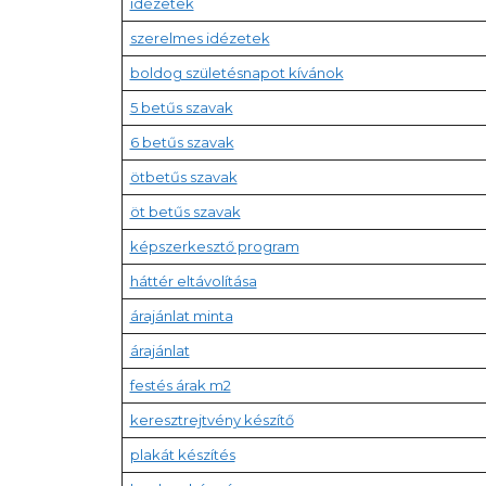
idézetek
szerelmes idézetek
boldog születésnapot kívánok
5 betűs szavak
6 betűs szavak
ötbetűs szavak
öt betűs szavak
képszerkesztő program
háttér eltávolítása
árajánlat minta
árajánlat
festés árak m2
keresztrejtvény készítő
plakát készítés