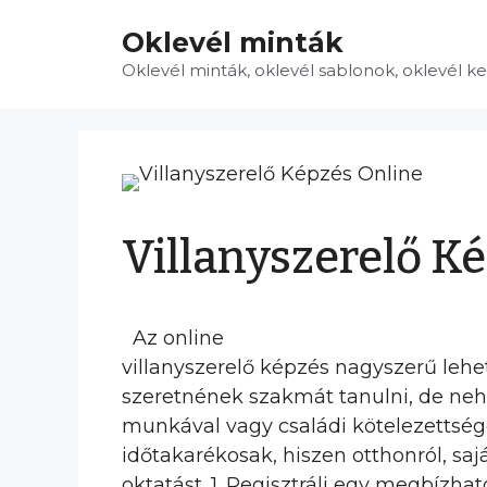
Kilépés
Oklevél minták
a
tartalomba
Oklevél minták, oklevél sablonok, oklevél k
Villanyszerelő K
Az online
villanyszerelő képzés nagyszerű leh
szeretnének szakmát tanulni, de neh
munkával vagy családi kötelezettség
időtakarékosak, hiszen otthonról, sa
oktatást. 1. Regisztrálj egy megbízhat