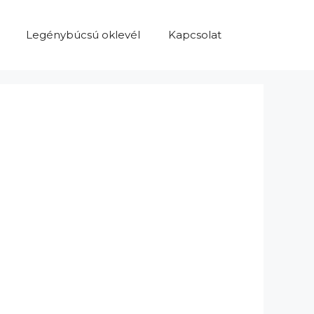
Legénybúcsú oklevél
Kapcsolat