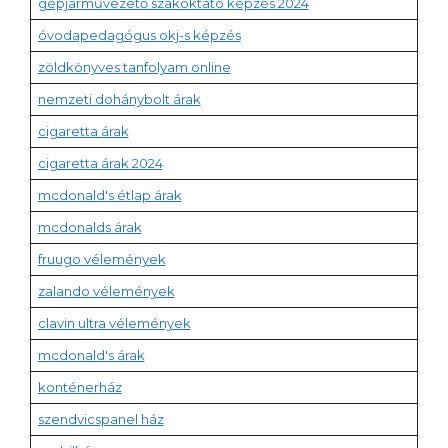
gépjárművezető szakoktató képzés 2024
óvodapedagógus okj-s képzés
zöldkönyves tanfolyam online
nemzeti dohánybolt árak
cigaretta árak
cigaretta árak 2024
mcdonald's étlap árak
mcdonalds árak
fruugo vélemények
zalando vélemények
clavin ultra vélemények
mcdonald's árak
konténerház
szendvicspanel ház