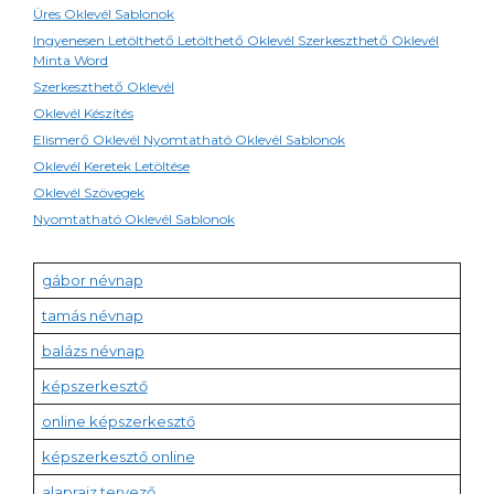
Üres Oklevél Sablonok
Ingyenesen Letölthető Letölthető Oklevél Szerkeszthető Oklevél
Minta Word
Szerkeszthető Oklevél
Oklevél Készítés
Elismerő Oklevél Nyomtatható Oklevél Sablonok
Oklevél Keretek Letöltése
Oklevél Szövegek
Nyomtatható Oklevél Sablonok
gábor névnap
tamás névnap
balázs névnap
képszerkesztő
online képszerkesztő
képszerkesztő online
alaprajz tervező