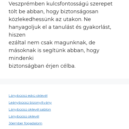
Veszprémben kulcsfontosságú szerepet
tölt be abban, hogy biztonságosan
közlekedhessünk az utakon. Ne
hanyagoljuk el a tanulást és gyakorlást,
hiszen
ezáltal nem csak magunknak, de
másoknak is segítünk abban, hogy
mindenki
biztonságban érjen célba.
Lánybúcsú eskü oklevél
Leánybúcsú bizonyítvány
Lánybúcsú oklevél sablon
Lánybúcsú oklevél
Jóember fogadalom