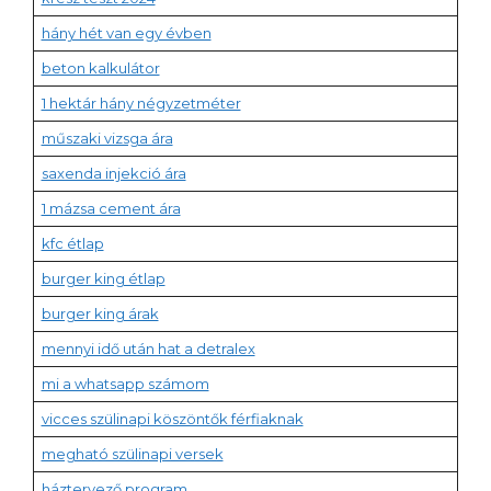
hány hét van egy évben
beton kalkulátor
1 hektár hány négyzetméter
műszaki vizsga ára
saxenda injekció ára
1 mázsa cement ára
kfc étlap
burger king étlap
burger king árak
mennyi idő után hat a detralex
mi a whatsapp számom
vicces szülinapi köszöntők férfiaknak
megható szülinapi versek
háztervező program