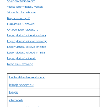
Volegeny fogadalom
Vicces legenybucsu versek
Vicces ferj fogadalom
Papucs esku pdf
Papucs esku szoveg
Oklevél legénybúcsúra
Legénybúcsú oklevél szöveg
Legénybúcsú oklevél szövege
Legénybúcsú oklevél letöltés
Legénybúcsú oklevél minta
Legénybúcsú oklevél
Répa eskü szövege
béltisztítás keserűsóval
léböjt receptek
léböjt
idézetek