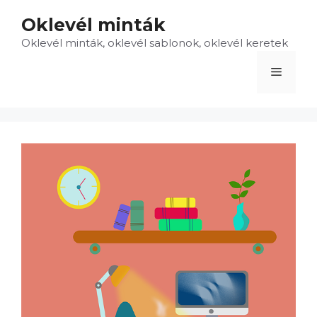
Kilépés
Oklevél minták
a
Oklevél minták, oklevél sablonok, oklevél keretek
tartalomba
Menü