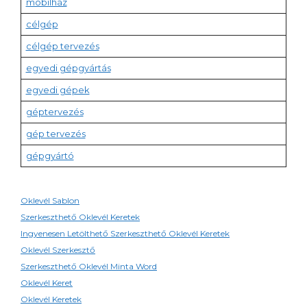
mobilház
célgép
célgép tervezés
egyedi gépgyártás
egyedi gépek
géptervezés
gép tervezés
gépgyártó
Oklevél Sablon
Szerkeszthető Oklevél Keretek
Ingyenesen Letölthető Szerkeszthető Oklevél Keretek
Oklevél Szerkesztő
Szerkeszthető Oklevél Minta Word
Oklevél Keret
Oklevél Keretek