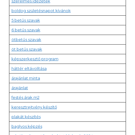
szerelmes idézetek
boldog születésnapot kívánok
5 betűs szavak
6 betűs szavak
ötbetűs szavak
öt betűs szavak
képszerkesztő program
háttér eltávolítása
árajánlat minta
árajánlat
festés árak m2
keresztrejtvény készítő
plakát készítés
baglyos képzés