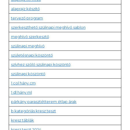
alaprajz készítő
tervező program
szerkeszthető szülinapi meghívó sablon
meghívó szerkesztő
szülinapi meghívó
születésnapi köszöntő
szívhez szóló szülinapi köszöntő
szülinapi köszöntő
1 col hány cm
1 dl hány ml
párkány parasztétterem étlap árak
b kategóriás kresz teszt
kresz táblák
kresz teszt 2024