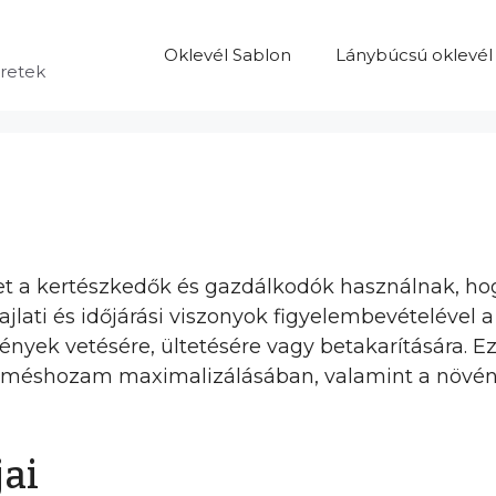
Oklevél Sablon
Lánybúcsú oklevél
eretek
t a kertészkedők és gazdálkodók használnak, ho
hajlati és időjárási viszonyok figyelembevételével 
ények vetésére, ültetésére vagy betakarítására. E
a terméshozam maximalizálásában, valamint a növé
jai