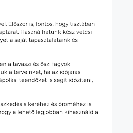
 Először is, fontos, hogy tisztában
naptárat. Használhatunk kész vetési
et a saját tapasztalataink és
en a tavaszi és őszi fagyok
k a terveinket, ha az időjárás
olási teendőket is segít időzíteni,
szkedés sikeréhez és öröméhez is.
 hogy a lehető legjobban kihasználd a