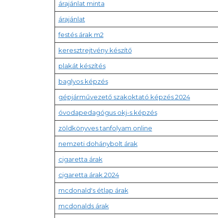
árajánlat minta
árajánlat
festés árak m2
keresztrejtvény készítő
plakát készítés
baglyos képzés
gépjárművezető szakoktató képzés 2024
óvodapedagógus okj-s képzés
zöldkönyves tanfolyam online
nemzeti dohánybolt árak
cigaretta árak
cigaretta árak 2024
mcdonald's étlap árak
mcdonalds árak