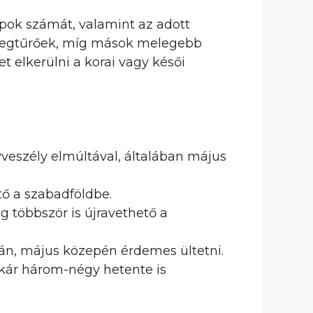
apok számát, valamint az adott
hidegtűrőek, míg mások melegebb
t elkerülni a korai vagy késői
veszély elmúltával, általában május
tő a szabadföldbe.
g többször is újravethető a
án, május közepén érdemes ültetni.
akár három-négy hetente is