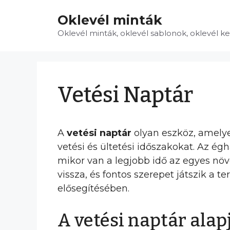
Kilépés
Oklevél minták
a
tartalomba
Oklevél minták, oklevél sablonok, oklevél k
Vetési Naptár
A
vetési naptár
olyan eszköz, amelye
vetési és ültetési időszakokat. Az ég
mikor van a legjobb idő az egyes növ
vissza, és fontos szerepet játszik 
elősegítésében.
A vetési naptár alap