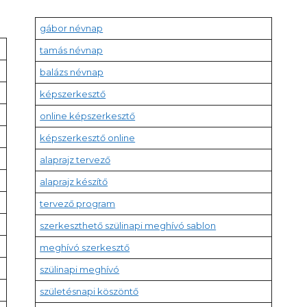
gábor névnap
tamás névnap
balázs névnap
képszerkesztő
online képszerkesztő
képszerkesztő online
alaprajz tervező
alaprajz készítő
tervező program
szerkeszthető szülinapi meghívó sablon
meghívó szerkesztő
szülinapi meghívó
születésnapi köszöntő