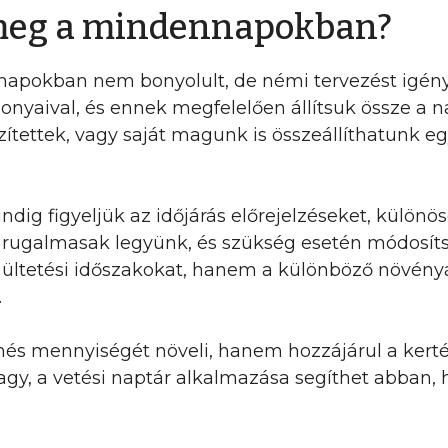
meg a mindennapokban?
apokban nem bonyolult, de némi tervezést igényel.
zonyaival, és ennek megfelelően állítsuk össze a 
ítettek, vagy saját magunk is összeállíthatunk egy
dig figyeljük az időjárás előrejelzéseket, különös
y rugalmasak legyünk, és szükség esetén módosítsu
 ültetési időszakokat, hanem a különböző növényáp
.
més mennyiségét növeli, hanem hozzájárul a kerté
vagy, a vetési naptár alkalmazása segíthet abban,