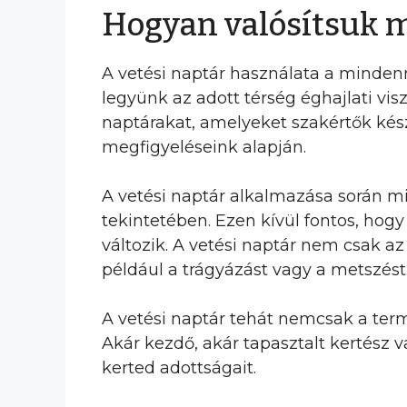
Hogyan valósítsuk 
A vetési naptár használata a mindenn
legyünk az adott térség éghajlati vis
naptárakat, amelyeket szakértők kész
megfigyeléseink alapján.
A vetési naptár alkalmazása során min
tekintetében. Ezen kívül fontos, hog
változik. A vetési naptár nem csak az
például a trágyázást vagy a metszést
A vetési naptár tehát nemcsak a ter
Akár kezdő, akár tapasztalt kertész 
kerted adottságait.