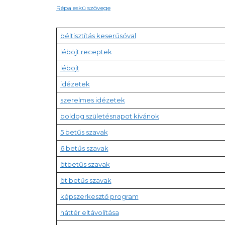
Répa eskü szövege
béltisztítás keserűsóval
léböjt receptek
léböjt
idézetek
szerelmes idézetek
boldog születésnapot kívánok
5 betűs szavak
6 betűs szavak
ötbetűs szavak
öt betűs szavak
képszerkesztő program
háttér eltávolítása