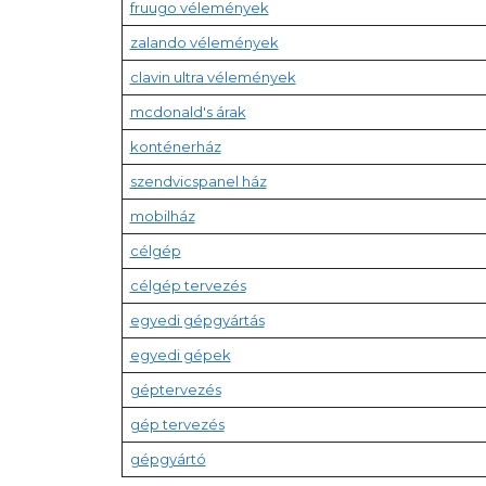
fruugo vélemények
zalando vélemények
clavin ultra vélemények
mcdonald's árak
konténerház
szendvicspanel ház
mobilház
célgép
célgép tervezés
egyedi gépgyártás
egyedi gépek
géptervezés
gép tervezés
gépgyártó