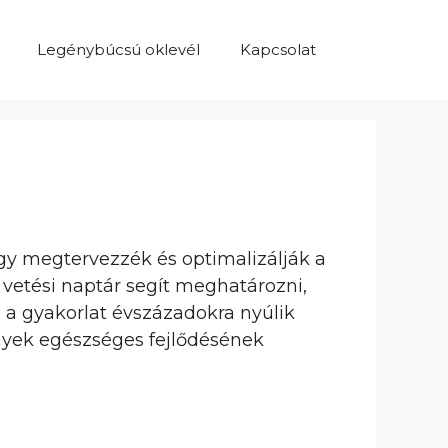
Legénybúcsú oklevél
Kapcsolat
gy megtervezzék és optimalizálják a
a vetési naptár segít meghatározni,
z a gyakorlat évszázadokra nyúlik
nyek egészséges fejlődésének