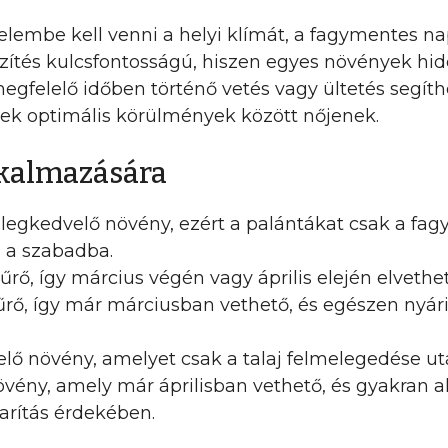
gyelembe kell venni a helyi klímát, a fagymentes n
őzítés kulcsfontosságú, hiszen egyes növények 
egfelelő időben történő vetés vagy ültetés segíthe
nyek optimális körülmények között nőjenek.
lkalmazására
gkedvelő növény, ezért a palántákat csak a fagy
i a szabadba.
rő, így március végén vagy április elején elvethe
űrő, így már márciusban vethető, és egészen nyári
ő növény, amelyet csak a talaj felmelegedése ut
vény, amely már áprilisban vethető, és gyakran 
arítás érdekében.