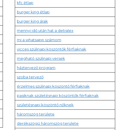
kfc étlap
burger king étlap
burger king árak
mennyi idő után hat a detralex
mi a whatsapp számom
vicces szülinapi köszöntők férfiaknak
megható szülinapi versek
háztervező program
szoba tervező
érzelmes szülinapi köszöntő férfiaknak
pasiknak születésnapi köszöntők férfiaknak
születésnapi köszöntő nőknek
háromszög területe
derékszögű háromszög területe