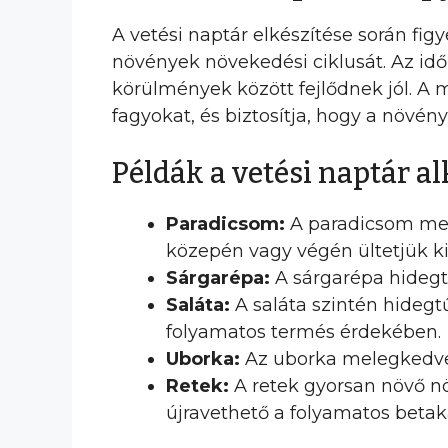
A vetési naptár elkészítése során fi
növények növekedési ciklusát. Az id
körülmények között fejlődnek jól. A m
fagyokat, és biztosítja, hogy a növé
Példák a vetési naptár a
Paradicsom:
A paradicsom mele
közepén vagy végén ültetjük k
Sárgarépa:
A sárgarépa hidegtű
Saláta:
A saláta szintén hidegt
folyamatos termés érdekében.
Uborka:
Az uborka melegkedvel
Retek:
A retek gyorsan növő nö
újravethető a folyamatos betak