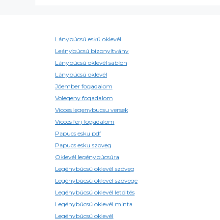
Lánybúcsú eskü oklevél
Leánybúcsú bizonyítvány
Lánybúcsú oklevél sablon
Lánybúcsú oklevél
Jóember fogadalom
Volegeny fogadalom
Vicces legenybucsu versek
Vicces ferj fogadalom
Papucs esku pdf
Papucs esku szoveg
Oklevél legénybúcsúra
Legénybúcsú oklevél szöveg
Legénybúcsú oklevél szövege
Legénybúcsú oklevél letöltés
Legénybúcsú oklevél minta
Legénybúcsú oklevél