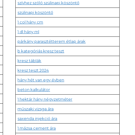
szívhez szóló szülinapi köszöntő
szülinapi köszöntő
1 col hány cm
1 dl hány ml
párkány parasztétterem étlap árak
b kategóriás kresz teszt
kresz táblák
kresz teszt 2024
hány hét van egy évben
beton kalkulátor
1 hektár hány négyzetméter
műszaki vizsga ára
saxenda injekció ára
1 mázsa cement ára