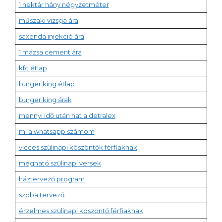
1 hektár hány négyzetméter
műszaki vizsga ára
saxenda injekció ára
1 mázsa cement ára
kfc étlap
burger king étlap
burger king árak
mennyi idő után hat a detralex
mi a whatsapp számom
vicces szülinapi köszöntők férfiaknak
megható szülinapi versek
háztervező program
szoba tervező
érzelmes szülinapi köszöntő férfiaknak