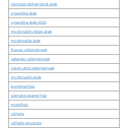
nemzeti dohánybolt árak
cigaretta árak
cigaretta árak 2024
mcdonald's étlap árak
mcdonalds árak
fruugo vélemények
zalando vélemények
clavin ultra vélemények
mcdonald's árak
konténerház
szendvicspanel ház
mobilház
célgép
célgép tervezés