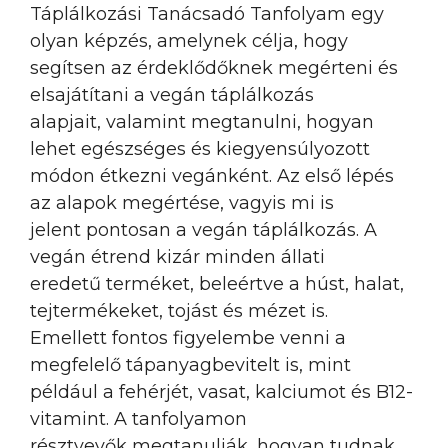
Táplálkozási Tanácsadó Tanfolyam egy
olyan képzés, amelynek célja, hogy
segítsen az érdeklődőknek megérteni és
elsajátítani a vegán táplálkozás
alapjait, valamint megtanulni, hogyan
lehet egészséges és kiegyensúlyozott
módon étkezni vegánként. Az első lépés
az alapok megértése, vagyis mi is
jelent pontosan a vegán táplálkozás. A
vegán étrend kizár minden állati
eredetű terméket, beleértve a húst, halat,
tejtermékeket, tojást és mézet is.
Emellett fontos figyelembe venni a
megfelelő tápanyagbevitelt is, mint
például a fehérjét, vasat, kalciumot és B12-
vitamint. A tanfolyamon
résztvevők megtanulják, hogyan tudnak