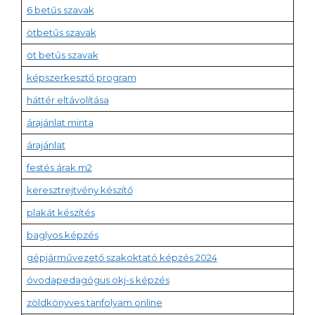
6 betűs szavak
ötbetűs szavak
öt betűs szavak
képszerkesztő program
háttér eltávolítása
árajánlat minta
árajánlat
festés árak m2
keresztrejtvény készítő
plakát készítés
baglyos képzés
gépjárművezető szakoktató képzés 2024
óvodapedagógus okj-s képzés
zöldkönyves tanfolyam online