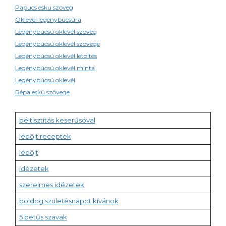
Papucs esku szoveg
Oklevél legénybúcsúra
Legénybúcsú oklevél szöveg
Legénybúcsú oklevél szövege
Legénybúcsú oklevél letöltés
Legénybúcsú oklevél minta
Legénybúcsú oklevél
Répa eskü szövege
béltisztítás keserűsóval
léböjt receptek
léböjt
idézetek
szerelmes idézetek
boldog születésnapot kívánok
5 betűs szavak