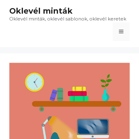
Kilépés
Oklevél minták
a
Oklevél minták, oklevél sablonok, oklevél keretek
tartalomba
Menü