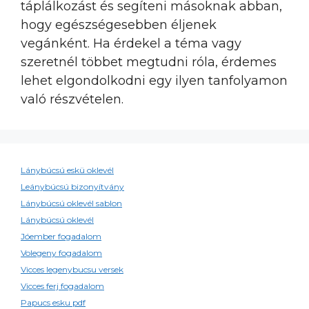
táplálkozást és segíteni másoknak abban,
hogy egészségesebben éljenek
vegánként. Ha érdekel a téma vagy
szeretnél többet megtudni róla, érdemes
lehet elgondolkodni egy ilyen tanfolyamon
való részvételen.
Lánybúcsú eskü oklevél
Leánybúcsú bizonyítvány
Lánybúcsú oklevél sablon
Lánybúcsú oklevél
Jóember fogadalom
Volegeny fogadalom
Vicces legenybucsu versek
Vicces ferj fogadalom
Papucs esku pdf