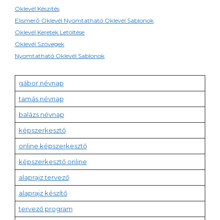
Oklevél Készítés
Elismerő Oklevél Nyomtatható Oklevél Sablonok
Oklevél Keretek Letöltése
Oklevél Szövegek
Nyomtatható Oklevél Sablonok
gábor névnap
tamás névnap
balázs névnap
képszerkesztő
online képszerkesztő
képszerkesztő online
alaprajz tervező
alaprajz készítő
tervező program