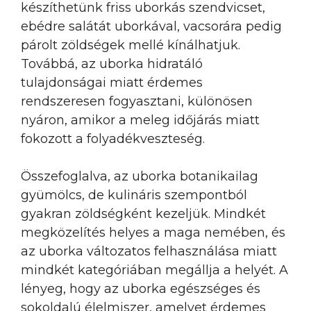
készíthetünk friss uborkás szendvicset,
ebédre salátát uborkával, vacsorára pedig
párolt zöldségek mellé kínálhatjuk.
Továbbá, az uborka hidratáló
tulajdonságai miatt érdemes
rendszeresen fogyasztani, különösen
nyáron, amikor a meleg időjárás miatt
fokozott a folyadékveszteség.
Összefoglalva, az uborka botanikailag
gyümölcs, de kulináris szempontból
gyakran zöldségként kezeljük. Mindkét
megközelítés helyes a maga nemében, és
az uborka változatos felhasználása miatt
mindkét kategóriában megállja a helyét. A
lényeg, hogy az uborka egészséges és
sokoldalú élelmiszer, amelyet érdemes