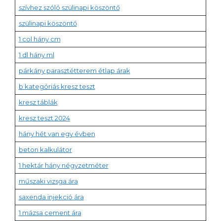
szívhez szóló szülinapi köszöntő
szülinapi köszöntő
1 col hány cm
1 dl hány ml
párkány parasztétterem étlap árak
b kategóriás kresz teszt
kresz táblák
kresz teszt 2024
hány hét van egy évben
beton kalkulátor
1 hektár hány négyzetméter
műszaki vizsga ára
saxenda injekció ára
1 mázsa cement ára