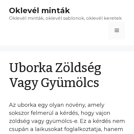
Kilépés
Oklevél minták
a
Oklevél minták, oklevél sablonok, oklevél keretek
tartalomba
Menü
Uborka Zöldség
Vagy Gyümölcs
Az uborka egy olyan növény, amely
sokszor felmerül a kérdés, hogy vajon
zöldség vagy gyümölcs-e. Ez a kérdés nem
csupán a laikusokat foglalkoztatja, hanem