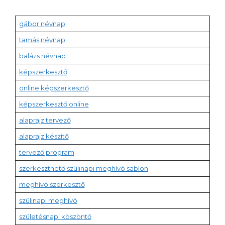
gábor névnap
tamás névnap
balázs névnap
képszerkesztő
online képszerkesztő
képszerkesztő online
alaprajz tervező
alaprajz készítő
tervező program
szerkeszthető szülinapi meghívó sablon
meghívó szerkesztő
szülinapi meghívó
születésnapi köszöntő