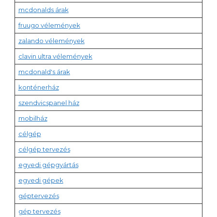
mcdonalds árak
fruugo vélemények
zalando vélemények
clavin ultra vélemények
mcdonald's árak
konténerház
szendvicspanel ház
mobilház
célgép
célgép tervezés
egyedi gépgyártás
egyedi gépek
géptervezés
gép tervezés