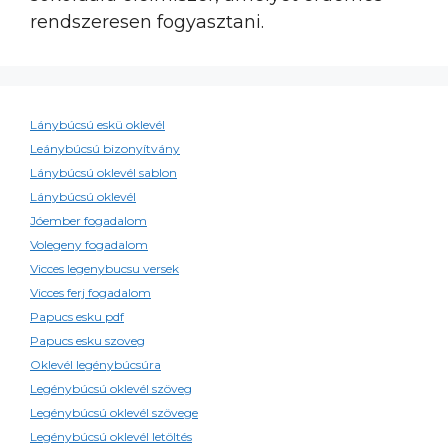
rendszeresen fogyasztani.
Lánybúcsú eskü oklevél
Leánybúcsú bizonyítvány
Lánybúcsú oklevél sablon
Lánybúcsú oklevél
Jóember fogadalom
Volegeny fogadalom
Vicces legenybucsu versek
Vicces ferj fogadalom
Papucs esku pdf
Papucs esku szoveg
Oklevél legénybúcsúra
Legénybúcsú oklevél szöveg
Legénybúcsú oklevél szövege
Legénybúcsú oklevél letöltés