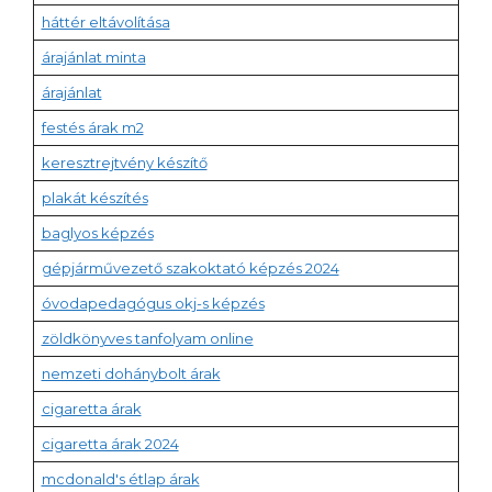
háttér eltávolítása
árajánlat minta
árajánlat
festés árak m2
keresztrejtvény készítő
plakát készítés
baglyos képzés
gépjárművezető szakoktató képzés 2024
óvodapedagógus okj-s képzés
zöldkönyves tanfolyam online
nemzeti dohánybolt árak
cigaretta árak
cigaretta árak 2024
mcdonald's étlap árak