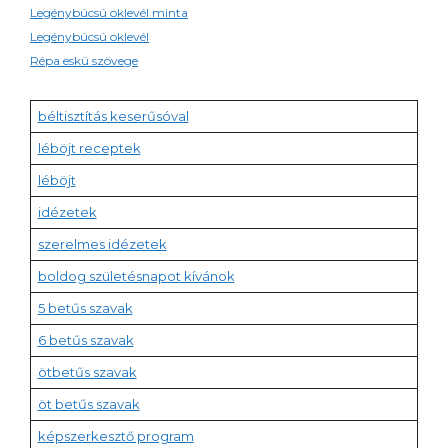
Legénybúcsú oklevél minta
Legénybúcsú oklevél
Répa eskü szövege
béltisztítás keserűsóval
léböjt receptek
léböjt
idézetek
szerelmes idézetek
boldog születésnapot kívánok
5 betűs szavak
6 betűs szavak
ötbetűs szavak
öt betűs szavak
képszerkesztő program