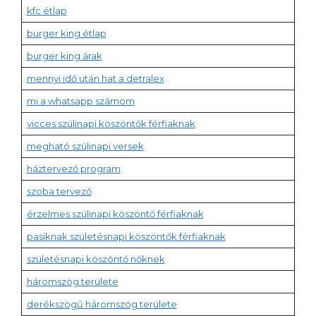
kfc étlap
burger king étlap
burger king árak
mennyi idő után hat a detralex
mi a whatsapp számom
vicces szülinapi köszöntők férfiaknak
megható szülinapi versek
háztervező program
szoba tervező
érzelmes szülinapi köszöntő férfiaknak
pasiknak születésnapi köszöntők férfiaknak
születésnapi köszöntő nőknek
háromszög területe
derékszögű háromszög területe