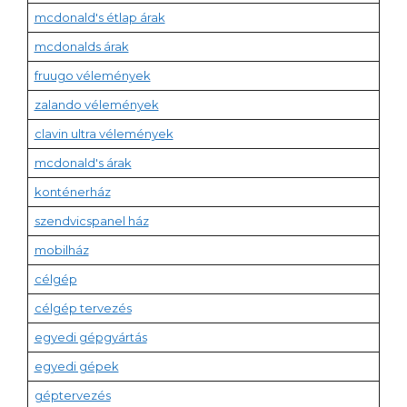
mcdonald's étlap árak
mcdonalds árak
fruugo vélemények
zalando vélemények
clavin ultra vélemények
mcdonald's árak
konténerház
szendvicspanel ház
mobilház
célgép
célgép tervezés
egyedi gépgyártás
egyedi gépek
géptervezés