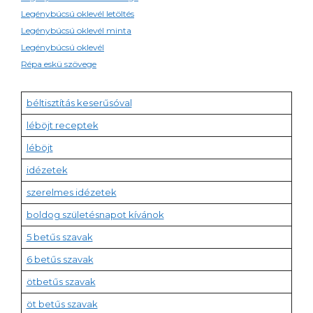
Legénybúcsú oklevél letöltés
Legénybúcsú oklevél minta
Legénybúcsú oklevél
Répa eskü szövege
béltisztítás keserűsóval
léböjt receptek
léböjt
idézetek
szerelmes idézetek
boldog születésnapot kívánok
5 betűs szavak
6 betűs szavak
ötbetűs szavak
öt betűs szavak