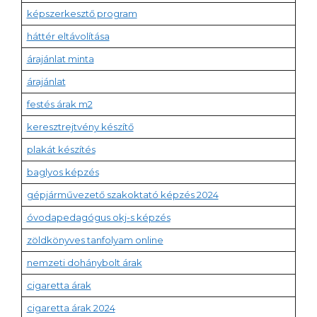
képszerkesztő program
háttér eltávolítása
árajánlat minta
árajánlat
festés árak m2
keresztrejtvény készítő
plakát készítés
baglyos képzés
gépjárművezető szakoktató képzés 2024
óvodapedagógus okj-s képzés
zöldkönyves tanfolyam online
nemzeti dohánybolt árak
cigaretta árak
cigaretta árak 2024