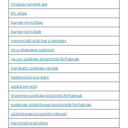
1 mázsa cement ára
kfc étlap
burger king étlap
burger king árak
mennyi idő után hat a detralex
mi a whatsapp számom
vicces szülinapi köszöntők férfiaknak
megható szülinapi versek
háztervező program
szoba tervező
érzelmes szülinapi köszöntő férfiaknak
pasiknak születésnapi köszöntők férfiaknak
születésnapi köszöntő nőknek
háromszög területe