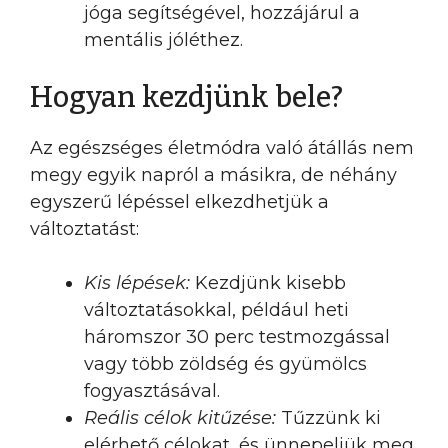
jóga segítségével, hozzájárul a
mentális jóléthez.
Hogyan kezdjünk bele?
Az egészséges életmódra való átállás nem
megy egyik napról a másikra, de néhány
egyszerű lépéssel elkezdhetjük a
változtatást:
Kis lépések:
Kezdjünk kisebb
változtatásokkal, például heti
háromszor 30 perc testmozgással
vagy több zöldség és gyümölcs
fogyasztásával.
Reális célok kitűzése:
Tűzzünk ki
elérhető célokat, és ünnepeljük meg,