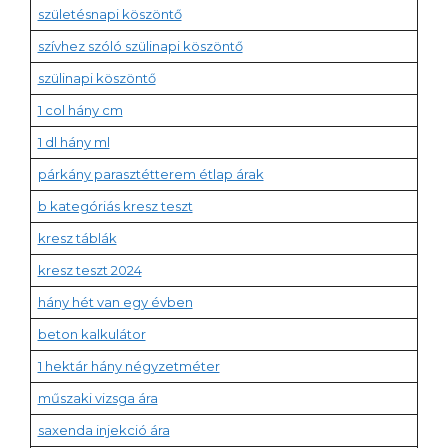
születésnapi köszöntő
szívhez szóló szülinapi köszöntő
szülinapi köszöntő
1 col hány cm
1 dl hány ml
párkány parasztétterem étlap árak
b kategóriás kresz teszt
kresz táblák
kresz teszt 2024
hány hét van egy évben
beton kalkulátor
1 hektár hány négyzetméter
műszaki vizsga ára
saxenda injekció ára