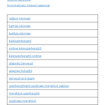
Nyomtatható Oklevél Sablonok
gábor névnap
tamás névnap
balázs névnap
képszerkesztő
online képszerkesztő
képszerkesztő online
alaprajz tervező
alaprajz készítő
tervező program
szerkeszthető szülinapi meghívó sablon
meghívó szerkesztő
szülinapi meghívó