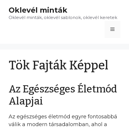
Kilépés
Oklevél minták
a
Oklevél minták, oklevél sablonok, oklevél keretek
tartalomba
Menü
Tök Fajták Képpel
Az Egészséges Életmód
Alapjai
Az egészséges életmód egyre fontosabbá
válik a modern társadalomban, ahol a