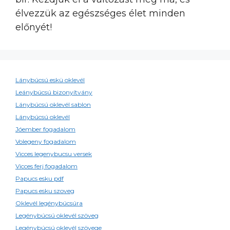
élvezzük az egészséges élet minden
előnyét!
Lánybúcsú eskü oklevél
Leánybúcsú bizonyítvány
Lánybúcsú oklevél sablon
Lánybúcsú oklevél
Jóember fogadalom
Volegeny fogadalom
Vicces legenybucsu versek
Vicces ferj fogadalom
Papucs esku pdf
Papucs esku szoveg
Oklevél legénybúcsúra
Legénybúcsú oklevél szöveg
Legénybúcsú oklevél szövege