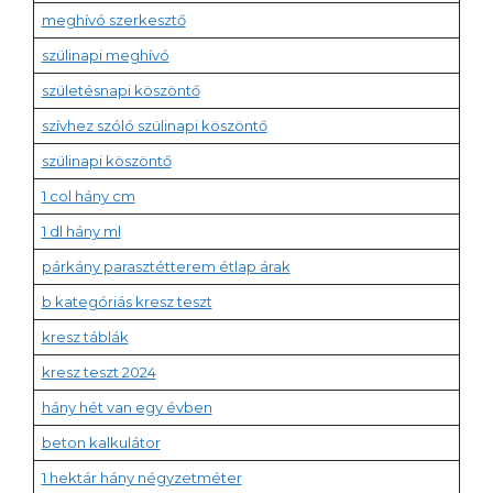
meghívó szerkesztő
szülinapi meghívó
születésnapi köszöntő
szívhez szóló szülinapi köszöntő
szülinapi köszöntő
1 col hány cm
1 dl hány ml
párkány parasztétterem étlap árak
b kategóriás kresz teszt
kresz táblák
kresz teszt 2024
hány hét van egy évben
beton kalkulátor
1 hektár hány négyzetméter