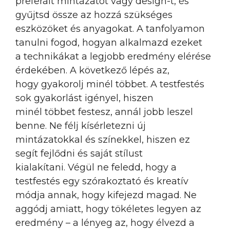
preferált mintázatot vagy design-t, és
gyűjtsd össze az hozzá szükséges
eszközöket és anyagokat. A tanfolyamon
tanulni fogod, hogyan alkalmazd ezeket
a technikákat a legjobb eredmény elérése
érdekében. A következő lépés az,
hogy gyakorolj minél többet. A testfestés
sok gyakorlást igényel, hiszen
minél többet festesz, annál jobb leszel
benne. Ne félj kísérletezni új
mintázatokkal és színekkel, hiszen ez
segít fejlődni és saját stílust
kialakítani. Végül ne feledd, hogy a
testfestés egy szórakoztató és kreatív
módja annak, hogy kifejezd magad. Ne
aggódj amiatt, hogy tökéletes legyen az
eredmény – a lényeg az, hogy élvezd a