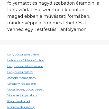
folyamatot és hagyd szabadon áramolni a
fantáziádat. Ha szeretnéd kibontani
magad ebben a művészeti formában,
mindenképpen érdemes lehet részt
venned egy Testfestés Tanfolyamon.
Lánybúcsú eskü oklevél
Leánybúcsú bizonyítvány
Lánybúcsú oklevél sablon
Lánybúcsú oklevél
Jóember fogadalom
Volegeny fogadalom
Vicces legenybucsu versek
Vicces ferj fogadalom
Papucs esku pdf
Papucs esku szoveg