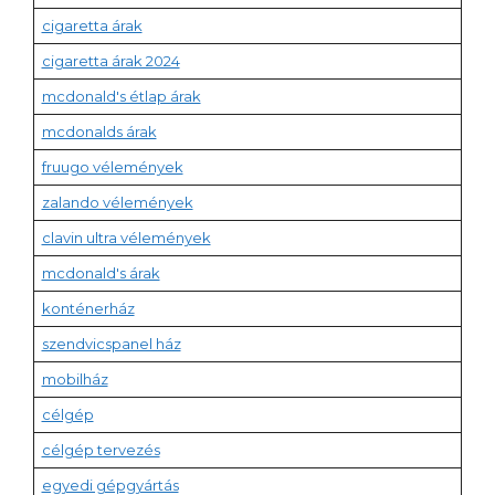
cigaretta árak
cigaretta árak 2024
mcdonald's étlap árak
mcdonalds árak
fruugo vélemények
zalando vélemények
clavin ultra vélemények
mcdonald's árak
konténerház
szendvicspanel ház
mobilház
célgép
célgép tervezés
egyedi gépgyártás