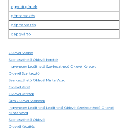
egyedi gépek
géptervezés
gép tervezés
gépgyártó
Oklevél Sablon
Szerkeszthető Oklevél Keretek
Ingyenesen Letölthető Szerkeszthető Oklevél Keretek
Oklevél Szerkesztő
Szerkeszthető Oklevél Minta Word
Oklevél Keret
Oklevél Keretek
Üres Oklevél Sablonok
Ingyenesen Letölthető Letölthető Oklevél Szerkeszthető Oklevél
Minta Word
Szerkeszthető Oklevél
Oklevél Készítés