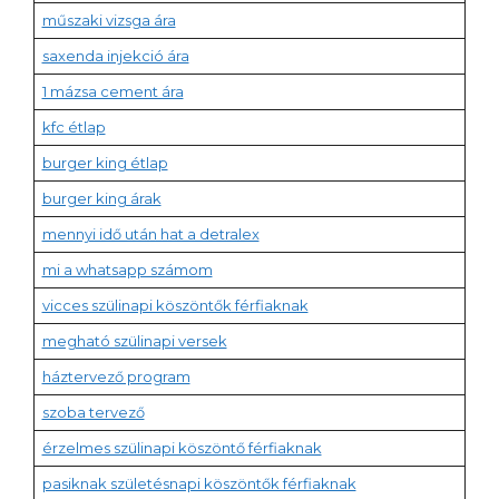
műszaki vizsga ára
saxenda injekció ára
1 mázsa cement ára
kfc étlap
burger king étlap
burger king árak
mennyi idő után hat a detralex
mi a whatsapp számom
vicces szülinapi köszöntők férfiaknak
megható szülinapi versek
háztervező program
szoba tervező
érzelmes szülinapi köszöntő férfiaknak
pasiknak születésnapi köszöntők férfiaknak