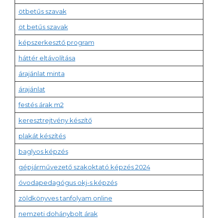
ötbetűs szavak
öt betűs szavak
képszerkesztő program
háttér eltávolítása
árajánlat minta
árajánlat
festés árak m2
keresztrejtvény készítő
plakát készítés
baglyos képzés
gépjárművezető szakoktató képzés 2024
óvodapedagógus okj-s képzés
zöldkönyves tanfolyam online
nemzeti dohánybolt árak