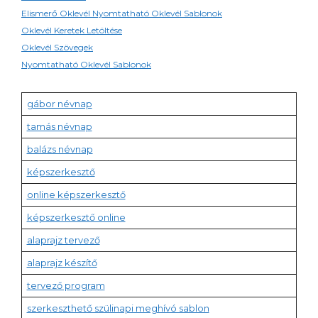
Elismerő Oklevél Nyomtatható Oklevél Sablonok
Oklevél Keretek Letöltése
Oklevél Szövegek
Nyomtatható Oklevél Sablonok
gábor névnap
tamás névnap
balázs névnap
képszerkesztő
online képszerkesztő
képszerkesztő online
alaprajz tervező
alaprajz készítő
tervező program
szerkeszthető szülinapi meghívó sablon