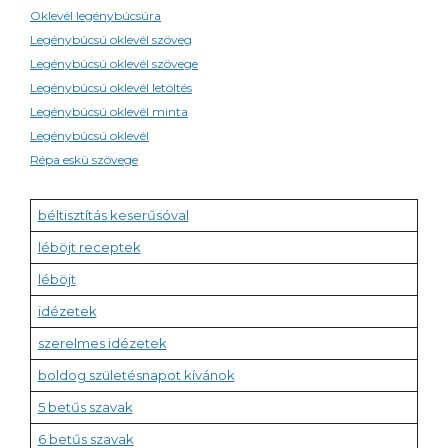
Oklevél legénybúcsúra
Legénybúcsú oklevél szöveg
Legénybúcsú oklevél szövege
Legénybúcsú oklevél letöltés
Legénybúcsú oklevél minta
Legénybúcsú oklevél
Répa eskü szövege
béltisztítás keserűsóval
léböjt receptek
léböjt
idézetek
szerelmes idézetek
boldog születésnapot kívánok
5 betűs szavak
6 betűs szavak