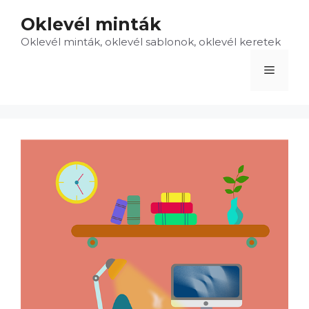
Kilépés
Oklevél minták
a
Oklevél minták, oklevél sablonok, oklevél keretek
tartalomba
Menü