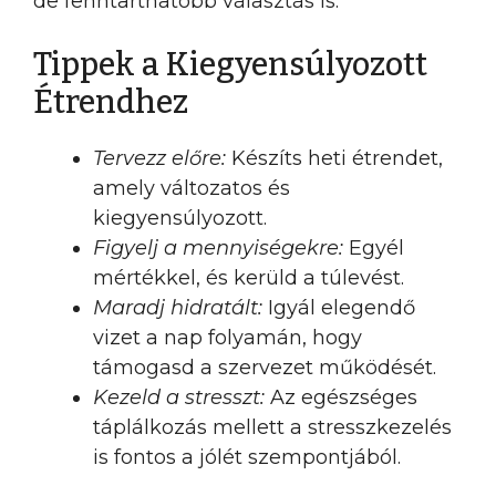
de fenntarthatóbb választás is.
Tippek a Kiegyensúlyozott
Étrendhez
Tervezz előre:
Készíts heti étrendet,
amely változatos és
kiegyensúlyozott.
Figyelj a mennyiségekre:
Egyél
mértékkel, és kerüld a túlevést.
Maradj hidratált:
Igyál elegendő
vizet a nap folyamán, hogy
támogasd a szervezet működését.
Kezeld a stresszt:
Az egészséges
táplálkozás mellett a stresszkezelés
is fontos a jólét szempontjából.