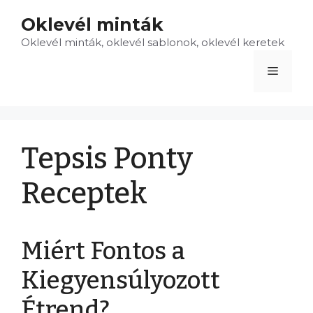
Kilépés
Oklevél minták
a
Oklevél minták, oklevél sablonok, oklevél keretek
tartalomba
Menü
Tepsis Ponty
Receptek
Miért Fontos a
Kiegyensúlyozott
Étrend?