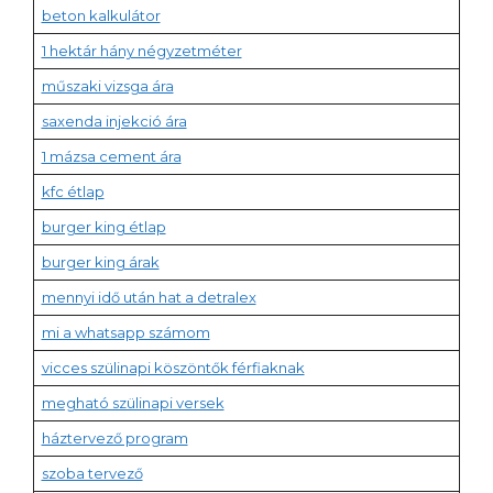
beton kalkulátor
1 hektár hány négyzetméter
műszaki vizsga ára
saxenda injekció ára
1 mázsa cement ára
kfc étlap
burger king étlap
burger king árak
mennyi idő után hat a detralex
mi a whatsapp számom
vicces szülinapi köszöntők férfiaknak
megható szülinapi versek
háztervező program
szoba tervező