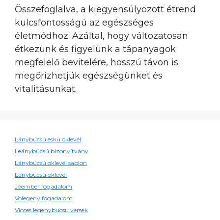
Összefoglalva, a kiegyensúlyozott étrend
kulcsfontosságú az egészséges
életmódhoz. Azáltal, hogy változatosan
étkezünk és figyelünk a tápanyagok
megfelelő bevitelére, hosszú távon is
megőrizhetjük egészségünket és
vitalitásunkat.
Lánybúcsú eskü oklevél
Leánybúcsú bizonyítvány
Lánybúcsú oklevél sablon
Lánybúcsú oklevél
Jóember fogadalom
Volegeny fogadalom
Vicces legenybucsu versek