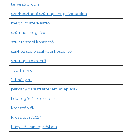
tervező program
szerkeszthető szülinapi meghívó sablon
meghívó szerkesztő
szülinapi meghívó
születésnapi köszöntő
szívhez szóló szülinapi köszöntő
szülinapi köszöntő
1 col hány cm
1 dl hány ml
párkány parasztétterem étlap árak
b kategóriás kresz teszt
kresz táblák
kresz teszt 2024
hány hét van egy évben