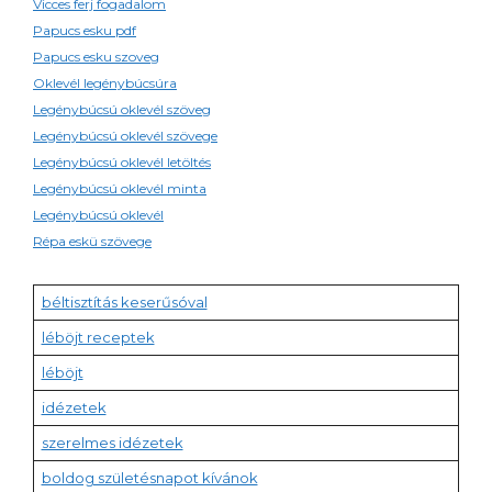
Vicces ferj fogadalom
Papucs esku pdf
Papucs esku szoveg
Oklevél legénybúcsúra
Legénybúcsú oklevél szöveg
Legénybúcsú oklevél szövege
Legénybúcsú oklevél letöltés
Legénybúcsú oklevél minta
Legénybúcsú oklevél
Répa eskü szövege
béltisztítás keserűsóval
léböjt receptek
léböjt
idézetek
szerelmes idézetek
boldog születésnapot kívánok