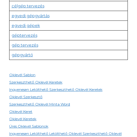
célgép tervezés
egyedi gépgyártás
egyedi gépek
géptervezés
gép tervezés
gépgyártó
Oklevél Sablon
Szerkeszthető Oklevél Keretek
Ingyenesen Letölthető Szerkeszthető Oklevél Keretek
Oklevél Szerkesztő
Szerkeszthető Oklevél Minta Word
Oklevél Keret
Oklevél Keretek
Üres Oklevél Sablonok
Ingyenesen Letölthető Letölthető Oklevél Szerkeszthető Oklevél