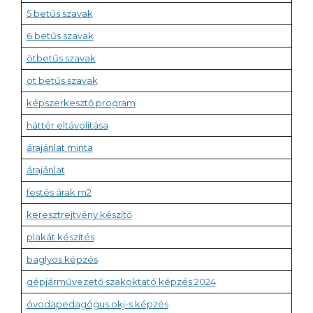
5 betűs szavak
6 betűs szavak
ötbetűs szavak
öt betűs szavak
képszerkesztő program
háttér eltávolítása
árajánlat minta
árajánlat
festés árak m2
keresztrejtvény készítő
plakát készítés
baglyos képzés
gépjárművezető szakoktató képzés 2024
óvodapedagógus okj-s képzés