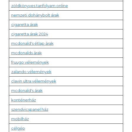
zöldkönyves tanfolyam online
nemzeti dohánybolt árak
cigaretta árak
cigaretta árak 2024
mcdonald's étlap árak
mcdonalds árak
fruugo vélemények
zalando vélemények
clavin ultra vélemények
mcdonald's árak
konténerház
szendvicspanel ház
mobilház
célgép