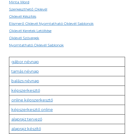
Minta Word
Szerkeszthető Oklevél
Oklevél Készítés
Elismerő Oklevél Nyomtatható Oklevél Sablonok
Oklevél Keretek Letöltése
Oklevél Szövegek
Nyomtatható Oklevél Sablonok
gábor névnap
tamás névnap
balázs névnap
képszerkesztő
online képszerkesztő
képszerkesztő online
alaprajz tervező
alaprajz készítő