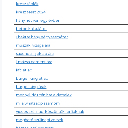
kresz táblák
kresz teszt 2024
hány hét van egy évben
beton kalkulátor
1 hektár hány négyzetméter
műszaki vizsga ára
saxenda injekció ára
1 mázsa cement ára
kfc étlap
burger king étlap
burger king árak
mennyi idő után hat a detralex
mi a whatsapp számom
vicces szülinapi köszöntők férfiaknak
megható szülinapi versek
háztervező program