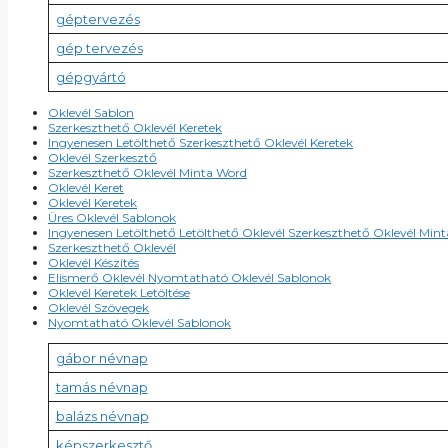
géptervezés
gép tervezés
gépgyártó
Oklevél Sablon
Szerkeszthető Oklevél Keretek
Ingyenesen Letölthető Szerkeszthető Oklevél Keretek
Oklevél Szerkesztő
Szerkeszthető Oklevél Minta Word
Oklevél Keret
Oklevél Keretek
Üres Oklevél Sablonok
Ingyenesen Letölthető Letölthető Oklevél Szerkeszthető Oklevél Min
Szerkeszthető Oklevél
Oklevél Készítés
Elismerő Oklevél Nyomtatható Oklevél Sablonok
Oklevél Keretek Letöltése
Oklevél Szövegek
Nyomtatható Oklevél Sablonok
gábor névnap
tamás névnap
balázs névnap
képszerkesztő