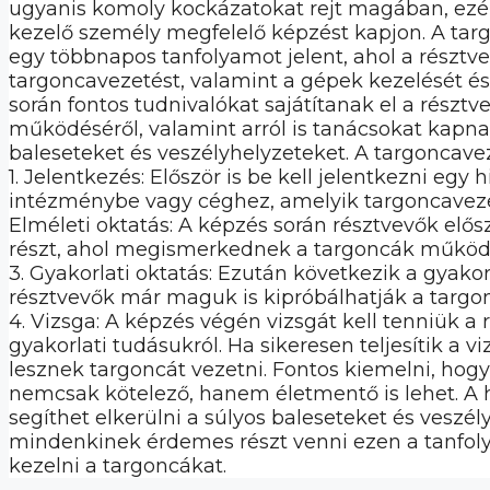
ugyanis komoly kockázatokat rejt magában, ezér
kezelő személy megfelelő képzést kapjon. A tar
egy többnapos tanfolyamot jelent, ahol a részt
targoncavezetést, valamint a gépek kezelését és
során fontos tudnivalókat sajátítanak el a részt
működéséről, valamint arról is tanácsokat kapna
baleseteket és veszélyhelyzeteket. A targoncave
1. Jelentkezés: Először is be kell jelentkezni egy 
intézménybe vagy céghez, amelyik targoncavezető
Elméleti oktatás: A képzés során résztvevők elős
részt, ahol megismerkednek a targoncák működés
3. Gyakorlati oktatás: Ezután következik a gyakorl
résztvevők már maguk is kipróbálhatják a targon
4. Vizsga: A képzés végén vizsgát kell tenniük a
gyakorlati tudásukról. Ha sikeresen teljesítik a v
lesznek targoncát vezetni. Fontos kiemelni, hog
nemcsak kötelező, hanem életmentő is lehet. A h
segíthet elkerülni a súlyos baleseteket és veszél
mindenkinek érdemes részt venni ezen a tanfol
kezelni a targoncákat.