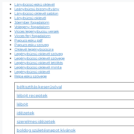
Lánybúcsú eskü oklevél
Leánybúcsú bizonyítvány
Lánybúcsú oklevél sablon
Lánybúcsú oklevél
Jóember fogadalom
Volegeny fogadalom
Vicces legenybucsu versek
Vicces ferj fogadalom
Papucs esku pdf
Papucs esku szoveg
Oklevél legénybúcsúra
Legénybúcsú oklevél szöveg
Legénybúcsú oklevél szövege
Legénybúcsú oklevél letöltés
Legénybúcsú oklevél minta
Legénybúcsú oklevél
Répa eskü szövege
béltisztítás keserűsóval
léböjt receptek
léböjt
idézetek
szerelmes idézetek
boldog születésnapot kívánok