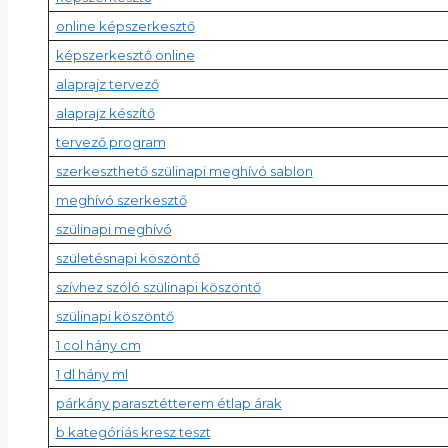
online képszerkesztő
képszerkesztő online
alaprajz tervező
alaprajz készítő
tervező program
szerkeszthető szülinapi meghívó sablon
meghívó szerkesztő
szülinapi meghívó
születésnapi köszöntő
szívhez szóló szülinapi köszöntő
szülinapi köszöntő
1 col hány cm
1 dl hány ml
párkány parasztétterem étlap árak
b kategóriás kresz teszt