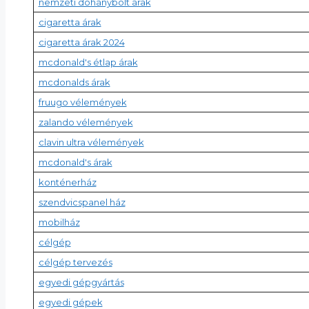
nemzeti dohánybolt árak
cigaretta árak
cigaretta árak 2024
mcdonald's étlap árak
mcdonalds árak
fruugo vélemények
zalando vélemények
clavin ultra vélemények
mcdonald's árak
konténerház
szendvicspanel ház
mobilház
célgép
célgép tervezés
egyedi gépgyártás
egyedi gépek