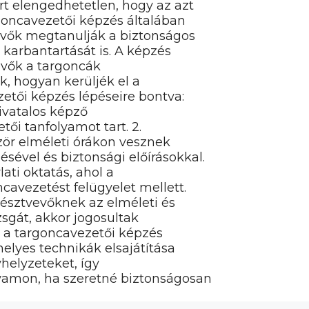
t elengedhetetlen, hogy az azt
goncavezetői képzés általában
vevők megtanulják a biztonságos
 karbantartását is. A képzés
vevők a targoncák
k, hogyan kerüljék el a
zetői képzés lépéseire bontva:
hivatalos képző
i tanfolyamot tart. 2.
zör elméleti órákon vesznek
ével és biztonsági előírásokkal.
ati oktatás, ahol a
cavezetést felügyelet mellett.
 résztvevőknek az elméleti és
izsgát, akkor jogosultak
y a targoncavezetői képzés
elyes technikák elsajátítása
yhelyzeteket, így
yamon, ha szeretné biztonságosan