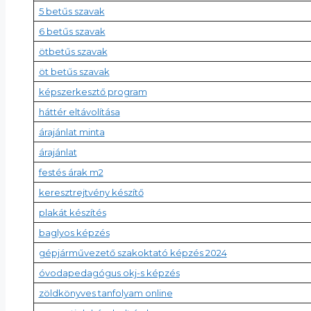
5 betűs szavak
6 betűs szavak
ötbetűs szavak
öt betűs szavak
képszerkesztő program
háttér eltávolítása
árajánlat minta
árajánlat
festés árak m2
keresztrejtvény készítő
plakát készítés
baglyos képzés
gépjárművezető szakoktató képzés 2024
óvodapedagógus okj-s képzés
zöldkönyves tanfolyam online