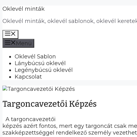
Kilépés
Oklevél minták
a
Oklevél minták, oklevél sablonok, oklevél kerete
tartalomba
Menü
Menü
Oklevél Sablon
Lánybúcsú oklevél
Legénybúcsú oklevél
Kapcsolat
Targoncavezetői Képzés
A targoncavezetői
képzés azért fontos, mert egy targoncát csak me
szakképzettséggel rendelkező személy vezethet