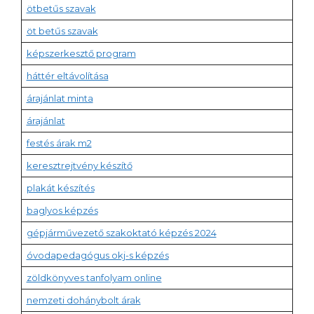
ötbetűs szavak
öt betűs szavak
képszerkesztő program
háttér eltávolítása
árajánlat minta
árajánlat
festés árak m2
keresztrejtvény készítő
plakát készítés
baglyos képzés
gépjárművezető szakoktató képzés 2024
óvodapedagógus okj-s képzés
zöldkönyves tanfolyam online
nemzeti dohánybolt árak