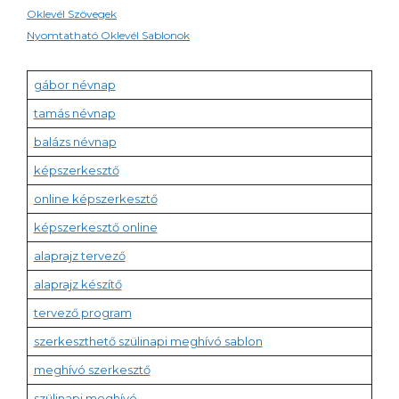
Oklevél Szövegek
Nyomtatható Oklevél Sablonok
gábor névnap
tamás névnap
balázs névnap
képszerkesztő
online képszerkesztő
képszerkesztő online
alaprajz tervező
alaprajz készítő
tervező program
szerkeszthető szülinapi meghívó sablon
meghívó szerkesztő
szülinapi meghívó