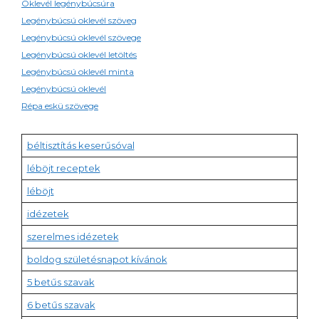
Oklevél legénybúcsúra
Legénybúcsú oklevél szöveg
Legénybúcsú oklevél szövege
Legénybúcsú oklevél letöltés
Legénybúcsú oklevél minta
Legénybúcsú oklevél
Répa eskü szövege
béltisztítás keserűsóval
léböjt receptek
léböjt
idézetek
szerelmes idézetek
boldog születésnapot kívánok
5 betűs szavak
6 betűs szavak