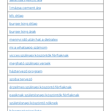
1 mázsa cement ára
kfc étlap
burger king étlap
burger king árak
mennyi idő után hat a detralex
mi a whatsapp számom
vicces szülinapi köszöntők férfiaknak
megható szülinapi versek
háztervező program
szoba tervező
érzelmes szülinapi köszöntő férfiaknak
pasiknak születésnapi köszöntők férfiaknak
születésnapi köszöntő nőknek
háromszög területe