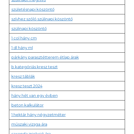
születésnapi köszöntő
szívhez szóló szülinapi köszöntő
szülinapi köszöntő
1 col hány cm
1 dl hány ml
párkány parasztétterem étlap árak
b kategóriás kresz teszt
kresz táblák
kresz teszt 2024
hány hét van egy évben
beton kalkulátor
1 hektár hány négyzetméter
műszaki vizsga ára
saxenda injekció ára