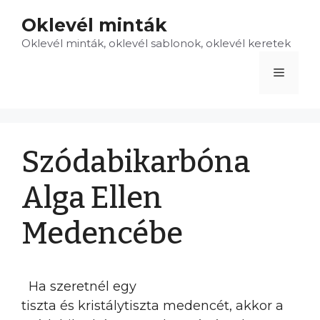
Kilépés
Oklevél minták
a
Oklevél minták, oklevél sablonok, oklevél keretek
tartalomba
Menü
Szódabikarbóna
Alga Ellen
Medencébe
Ha szeretnél egy
tiszta és kristálytiszta medencét, akkor a