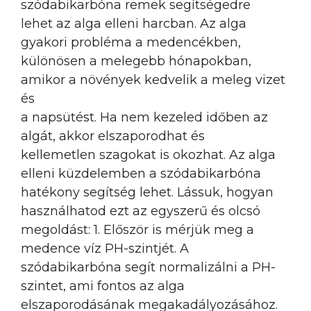
szódabikarbóna remek segítségedre
lehet az alga elleni harcban. Az alga
gyakori probléma a medencékben,
különösen a melegebb hónapokban,
amikor a növények kedvelik a meleg vizet
és
a napsütést. Ha nem kezeled időben az
algát, akkor elszaporodhat és
kellemetlen szagokat is okozhat. Az alga
elleni küzdelemben a szódabikarbóna
hatékony segítség lehet. Lássuk, hogyan
használhatod ezt az egyszerű és olcsó
megoldást: 1. Először is mérjük meg a
medence víz PH-szintjét. A
szódabikarbóna segít normalizálni a PH-
szintet, ami fontos az alga
elszaporodásának megakadályozásához.