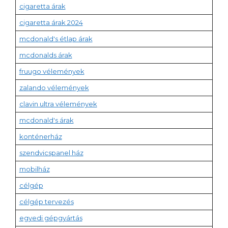
cigaretta árak
cigaretta árak 2024
mcdonald's étlap árak
mcdonalds árak
fruugo vélemények
zalando vélemények
clavin ultra vélemények
mcdonald's árak
konténerház
szendvicspanel ház
mobilház
célgép
célgép tervezés
egyedi gépgyártás