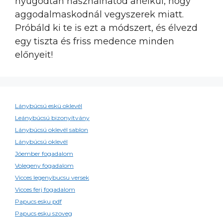
nyugodtan használhatod anélkül, hogy
aggodalmaskodnál vegyszerek miatt.
Próbáld ki te is ezt a módszert, és élvezd
egy tiszta és friss medence minden
előnyeit!
Lánybúcsú eskü oklevél
Leánybúcsú bizonyítvány
Lánybúcsú oklevél sablon
Lánybúcsú oklevél
Jóember fogadalom
Volegeny fogadalom
Vicces legenybucsu versek
Vicces ferj fogadalom
Papucs esku pdf
Papucs esku szoveg