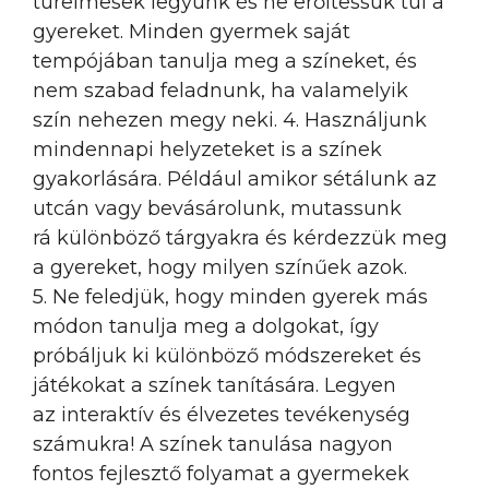
türelmesek legyünk és ne erőltessük túl a
gyereket. Minden gyermek saját
tempójában tanulja meg a színeket, és
nem szabad feladnunk, ha valamelyik
szín nehezen megy neki. 4. Használjunk
mindennapi helyzeteket is a színek
gyakorlására. Például amikor sétálunk az
utcán vagy bevásárolunk, mutassunk
rá különböző tárgyakra és kérdezzük meg
a gyereket, hogy milyen színűek azok.
5. Ne feledjük, hogy minden gyerek más
módon tanulja meg a dolgokat, így
próbáljuk ki különböző módszereket és
játékokat a színek tanítására. Legyen
az interaktív és élvezetes tevékenység
számukra! A színek tanulása nagyon
fontos fejlesztő folyamat a gyermekek