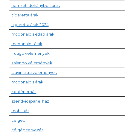
nemzeti dohánybolt árak
cigaretta árak
cigaretta árak 2024
mcdonald's étlap árak
mcdonalds árak
fruugo vélemények
zalando vélemények
clavin ultra vélemények
mcdonald's árak
konténerház
szendvicspanel ház
mobilház
célgép
célgép tervezés