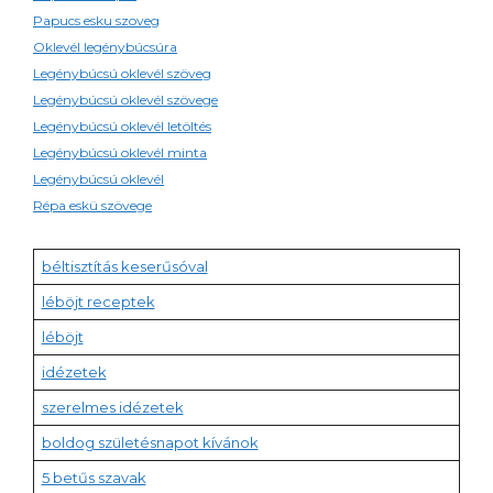
Papucs esku szoveg
Oklevél legénybúcsúra
Legénybúcsú oklevél szöveg
Legénybúcsú oklevél szövege
Legénybúcsú oklevél letöltés
Legénybúcsú oklevél minta
Legénybúcsú oklevél
Répa eskü szövege
béltisztítás keserűsóval
léböjt receptek
léböjt
idézetek
szerelmes idézetek
boldog születésnapot kívánok
5 betűs szavak