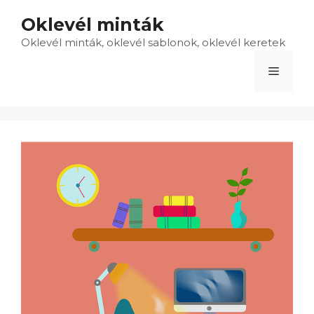
Kilépés
Oklevél minták
a
Oklevél minták, oklevél sablonok, oklevél keretek
tartalomba
Menü