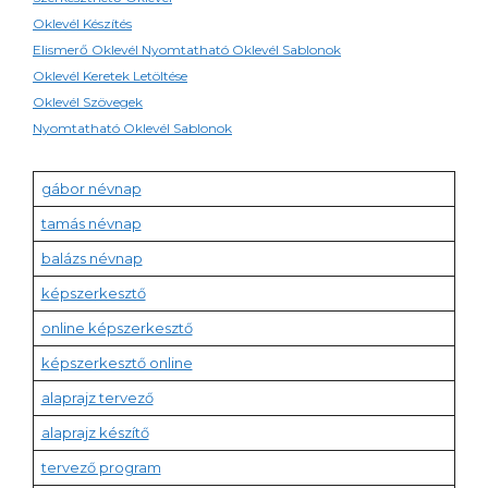
Oklevél Készítés
Elismerő Oklevél Nyomtatható Oklevél Sablonok
Oklevél Keretek Letöltése
Oklevél Szövegek
Nyomtatható Oklevél Sablonok
gábor névnap
tamás névnap
balázs névnap
képszerkesztő
online képszerkesztő
képszerkesztő online
alaprajz tervező
alaprajz készítő
tervező program