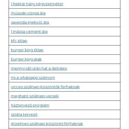
1 hektár hány négyzetméter
műszaki vizsga ára
saxenda injekció ára
1 mázsa cement ára
kfc étlap
burger king étlap
burger king árak
mennyi idő után hat a detralex
mi a whatsapp számom
vicces szülinapi köszöntők férfiaknak
megható szülinapi versek
háztervező program
szoba tervező
érzelmes szülinapi köszöntő férfiaknak