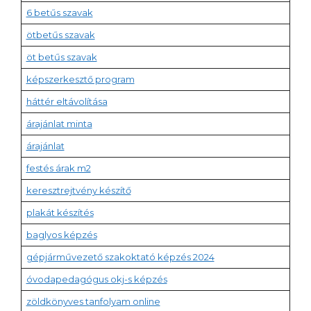
6 betűs szavak
ötbetűs szavak
öt betűs szavak
képszerkesztő program
háttér eltávolítása
árajánlat minta
árajánlat
festés árak m2
keresztrejtvény készítő
plakát készítés
baglyos képzés
gépjárművezető szakoktató képzés 2024
óvodapedagógus okj-s képzés
zöldkönyves tanfolyam online