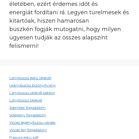
életében, ezért érdemes időt és
energiát fordítani rá. Legyen türelmesek és
kitartóak, hiszen hamarosan
büszkén fogják mutogatni, hogy milyen
ügyesen tudják az összes alapszínt
felismerni!
Lánybúcsú eskü oklevél
Leánybúcsú bizonyítvány
Lánybúcsú oklevél sablon
Lánybúcsú oklevél
Jóember fogadalom
Volegeny fogadalom
Vicces legenybucsu versek
Vicces ferj fogadalom
Papucs esku pdf