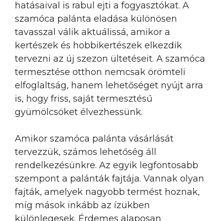
hatásaival is rabul ejti a fogyasztókat. A
szamóca palánta eladása különösen
tavasszal válik aktuálissá, amikor a
kertészek és hobbikertészek elkezdik
tervezni az új szezon ültetéseit. A szamóca
termesztése otthon nemcsak örömteli
elfoglaltság, hanem lehetőséget nyújt arra
is, hogy friss, saját termesztésű
gyümölcsöket élvezhessünk.
Amikor szamóca palánta vásárlását
tervezzük, számos lehetőség áll
rendelkezésünkre. Az egyik legfontosabb
szempont a palánták fajtája. Vannak olyan
fajták, amelyek nagyobb termést hoznak,
míg mások inkább az ízükben
különlegesek. Érdemes alaposan