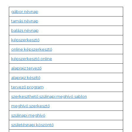
gábor névnap
tamás névnap
balázs névnap
képszerkesztő
online képszerkesztő
képszerkesztő online
alaprajz tervező
alaprajz készítő
tervező program
szerkeszthető szülinapi meghívó sablon
meghívó szerkesztő
szülinapi meghívó
születésnapi köszöntő