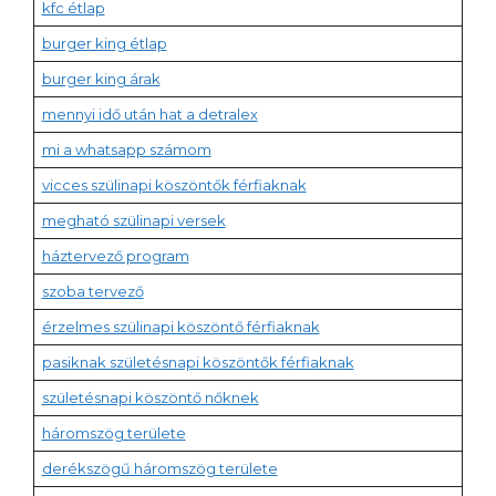
kfc étlap
burger king étlap
burger king árak
mennyi idő után hat a detralex
mi a whatsapp számom
vicces szülinapi köszöntők férfiaknak
megható szülinapi versek
háztervező program
szoba tervező
érzelmes szülinapi köszöntő férfiaknak
pasiknak születésnapi köszöntők férfiaknak
születésnapi köszöntő nőknek
háromszög területe
derékszögű háromszög területe