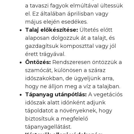
a tavaszi fagyok elmúltával ültessük
el. Ez általában áprilisban vagy
május elején esedékes.
Talaj előkészítése:
Ültetés előtt
alaposan dolgozzuk át a talajt, és
gazdagítsuk komposzttal vagy jól
érett trágyával.
Öntözés:
Rendszeresen öntözzük a
szamócát, különösen a száraz
időszakokban, de ügyeljünk arra,
hogy ne álljon meg a víz a talajban.
Tápanyag utánpótlás:
A vegetációs
időszak alatt időnként adjunk
tápoldatot a növényeknek, hogy
biztosítsuk a megfelelő
tápanyagellátást.