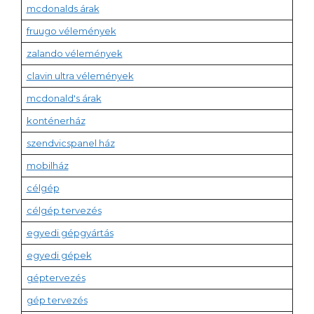
mcdonalds árak
fruugo vélemények
zalando vélemények
clavin ultra vélemények
mcdonald's árak
konténerház
szendvicspanel ház
mobilház
célgép
célgép tervezés
egyedi gépgyártás
egyedi gépek
géptervezés
gép tervezés