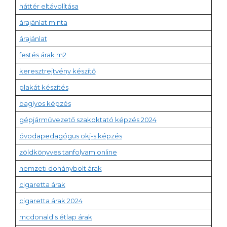
háttér eltávolítása
árajánlat minta
árajánlat
festés árak m2
keresztrejtvény készítő
plakát készítés
baglyos képzés
gépjárművezető szakoktató képzés 2024
óvodapedagógus okj-s képzés
zöldkönyves tanfolyam online
nemzeti dohánybolt árak
cigaretta árak
cigaretta árak 2024
mcdonald's étlap árak