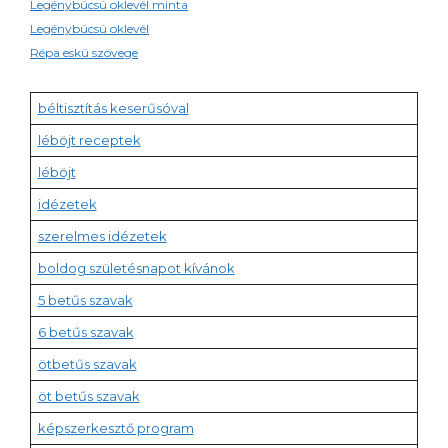
Legénybúcsú oklevél minta
Legénybúcsú oklevél
Répa eskü szövege
béltisztítás keserűsóval
léböjt receptek
léböjt
idézetek
szerelmes idézetek
boldog születésnapot kívánok
5 betűs szavak
6 betűs szavak
ötbetűs szavak
öt betűs szavak
képszerkesztő program