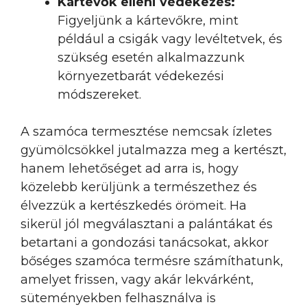
Kártevők elleni védekezés:
Figyeljünk a kártevőkre, mint
például a csigák vagy levéltetvek, és
szükség esetén alkalmazzunk
környezetbarát védekezési
módszereket.
A szamóca termesztése nemcsak ízletes
gyümölcsökkel jutalmazza meg a kertészt,
hanem lehetőséget ad arra is, hogy
közelebb kerüljünk a természethez és
élvezzük a kertészkedés örömeit. Ha
sikerül jól megválasztani a palántákat és
betartani a gondozási tanácsokat, akkor
bőséges szamóca termésre számíthatunk,
amelyet frissen, vagy akár lekvárként,
süteményekben felhasználva is