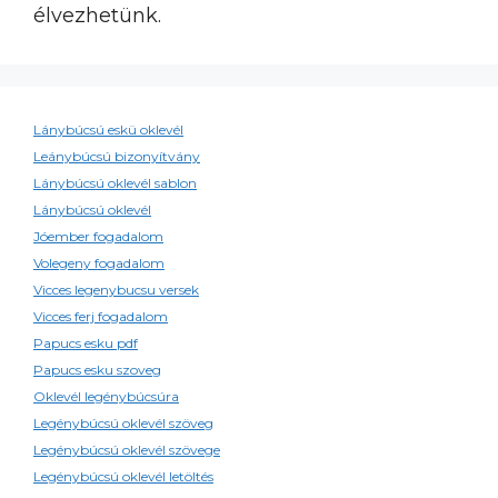
élvezhetünk.
Lánybúcsú eskü oklevél
Leánybúcsú bizonyítvány
Lánybúcsú oklevél sablon
Lánybúcsú oklevél
Jóember fogadalom
Volegeny fogadalom
Vicces legenybucsu versek
Vicces ferj fogadalom
Papucs esku pdf
Papucs esku szoveg
Oklevél legénybúcsúra
Legénybúcsú oklevél szöveg
Legénybúcsú oklevél szövege
Legénybúcsú oklevél letöltés