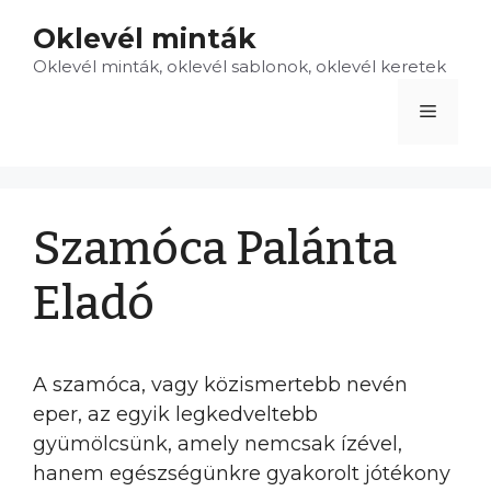
Kilépés
Oklevél minták
a
Oklevél minták, oklevél sablonok, oklevél keretek
tartalomba
Menü
Szamóca Palánta
Eladó
A szamóca, vagy közismertebb nevén
eper, az egyik legkedveltebb
gyümölcsünk, amely nemcsak ízével,
hanem egészségünkre gyakorolt jótékony