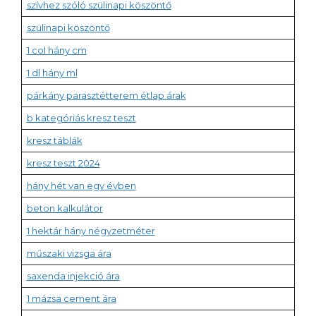
szívhez szóló szülinapi köszöntő
szülinapi köszöntő
1 col hány cm
1 dl hány ml
párkány parasztétterem étlap árak
b kategóriás kresz teszt
kresz táblák
kresz teszt 2024
hány hét van egy évben
beton kalkulátor
1 hektár hány négyzetméter
műszaki vizsga ára
saxenda injekció ára
1 mázsa cement ára