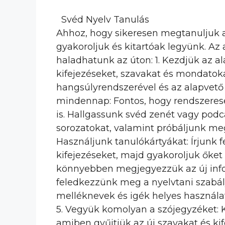
Svéd Nyelv Tanulás
Ahhoz, hogy sikeresen megtanuljuk a
gyakoroljuk és kitartóak legyünk. A
haladhatunk az úton: 1. Kezdjük az a
kifejezéseket, szavakat és mondatok
hangsúlyrendszerével és az alapvető 
mindennap: Fontos, hogy rendszeresen
is. Hallgassunk svéd zenét vagy pod
sorozatokat, valamint próbáljunk me
Használjunk tanulókártyákat: Írjunk f
kifejezéseket, majd gyakoroljuk őket
könnyebben megjegyezzük az új infor
feledkezzünk meg a nyelvtani szabál
melléknevek és igék helyes használat
5. Vegyük komolyan a szójegyzéket:
amiben gyűjtjük az új szavakat és ki