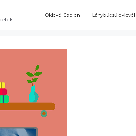
Oklevél Sablon
Lánybúcsú oklevél
eretek