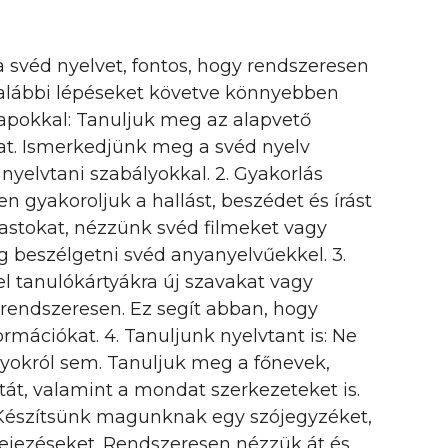
 svéd nyelvet, fontos, hogy rendszeresen
z alábbi lépéseket követve könnyebben
lapokkal: Tanuljuk meg az alapvető
at. Ismerkedjünk meg a svéd nyelv
nyelvtani szabályokkal. 2. Gyakorlás
 gyakoroljuk a hallást, beszédet és írást
castokat, nézzünk svéd filmeket vagy
g beszélgetni svéd anyanyelvűekkel. 3.
el tanulókártyákra új szavakat vagy
 rendszeresen. Ez segít abban, hogy
mációkat. 4. Tanuljunk nyelvtant is: Ne
yokról sem. Tanuljuk meg a főnevek,
át, valamint a mondat szerkezeteket is.
 Készítsünk magunknak egy szójegyzéket,
fejezéseket. Rendszeresen nézzük át és