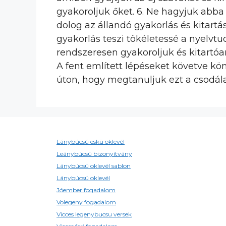
gyakoroljuk őket. 6. Ne hagyjuk abba
dolog az állandó gyakorlás és kitartá
gyakorlás teszi tökéletessé a nyelvt
rendszeresen gyakoroljuk és kitartóa
A fent említett lépéseket követve 
úton, hogy megtanuljuk ezt a csodála
Lánybúcsú eskü oklevél
Leánybúcsú bizonyítvány
Lánybúcsú oklevél sablon
Lánybúcsú oklevél
Jóember fogadalom
Volegeny fogadalom
Vicces legenybucsu versek