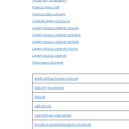
Vicces ferj fogadalom
Papucs esku pdf
Papucs esku szoveg
Oklevél legénybúcsúra
Legénybúcsú oklevél szöveg
Legénybúcsú oklevél szövege
Legénybúcsú oklevél letöltés
Legénybúcsú oklevél minta
Legénybúcsú oklevél
Répa eskü szövege
béltisztítás keserűsóval
léböjt receptek
léböjt
idézetek
szerelmes idézetek
boldog születésnapot kívánok