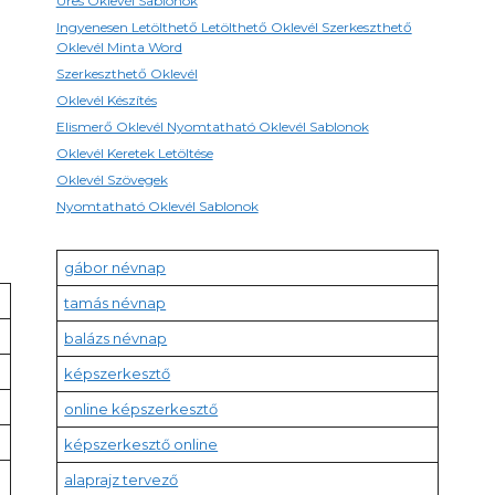
Üres Oklevél Sablonok
Ingyenesen Letölthető Letölthető Oklevél Szerkeszthető
Oklevél Minta Word
Szerkeszthető Oklevél
Oklevél Készítés
Elismerő Oklevél Nyomtatható Oklevél Sablonok
Oklevél Keretek Letöltése
Oklevél Szövegek
Nyomtatható Oklevél Sablonok
gábor névnap
tamás névnap
balázs névnap
képszerkesztő
online képszerkesztő
képszerkesztő online
alaprajz tervező