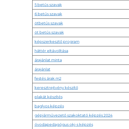
5 betűs szavak
6 betűs szavak
ötbetűs szavak
öt betűs szavak
képszerkesztő program
háttér eltávolítása
árajánlat minta
árajánlat
festés árak m2
keresztrejtvény készítő
plakát készítés
baglyos képzés
gépjárművezető szakoktató képzés 2024
óvodapedagógus okj-s képzés