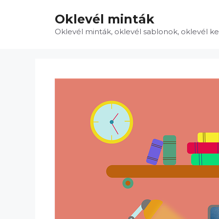
Kilépés
Oklevél minták
a
tartalomba
Oklevél minták, oklevél sablonok, oklevél k