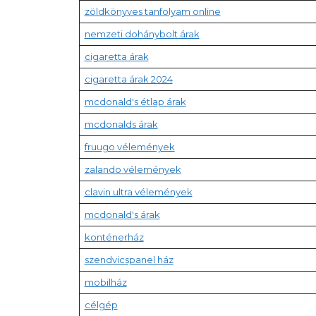
zöldkönyves tanfolyam online
nemzeti dohánybolt árak
cigaretta árak
cigaretta árak 2024
mcdonald's étlap árak
mcdonalds árak
fruugo vélemények
zalando vélemények
clavin ultra vélemények
mcdonald's árak
konténerház
szendvicspanel ház
mobilház
célgép