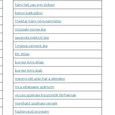
hány hét van egy évben
beton kalkulátor
1 hektár hány négyzetméter
műszaki vizsga ára
saxenda injekció ára
1 mázsa cement ára
kfc étlap
burger king étlap
burger king árak
mennyi idő után hat a detralex
mi a whatsapp számom
vicces szülinapi köszöntők férfiaknak
megható szülinapi versek
háztervező program