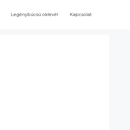
Legénybúcsú oklevél
Kapcsolat