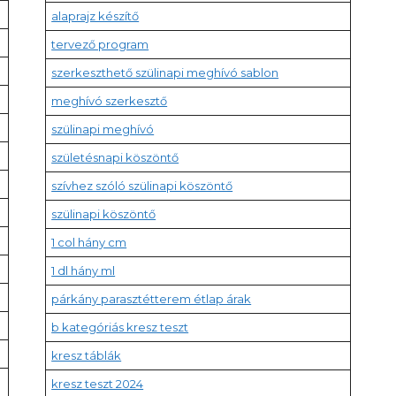
alaprajz készítő
tervező program
szerkeszthető szülinapi meghívó sablon
meghívó szerkesztő
szülinapi meghívó
születésnapi köszöntő
szívhez szóló szülinapi köszöntő
szülinapi köszöntő
1 col hány cm
1 dl hány ml
párkány parasztétterem étlap árak
b kategóriás kresz teszt
kresz táblák
kresz teszt 2024