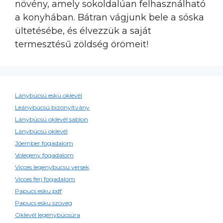
növény, amely sokoldalúan felhasználható
a konyhában. Bátran vágjunk bele a sóska
ültetésébe, és élvezzük a saját
termesztésű zöldség örömeit!
Lánybúcsú eskü oklevél
Leánybúcsú bizonyítvány
Lánybúcsú oklevél sablon
Lánybúcsú oklevél
Jóember fogadalom
Volegeny fogadalom
Vicces legenybucsu versek
Vicces ferj fogadalom
Papucs esku pdf
Papucs esku szoveg
Oklevél legénybúcsúra