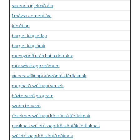
saxenda injekció ára
1 mázsa cement ára
kfc étlap
burger king étlap
burger king árak
mennyi idő után hat a detralex
mi a whatsapp számom
vicces szülinapi köszöntők férfiaknak
megható szülinapi versek
háztervező program
szoba tervező
érzelmes szülinapi köszöntő férfiaknak
pasiknak születésnapi köszöntők férfiaknak
születésnapi köszöntő nőknek