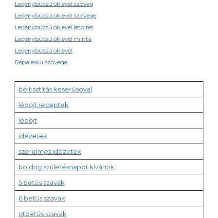
Legénybúcsú oklevél szöveg
Legénybúcsú oklevél szövege
Legénybúcsú oklevél letöltés
Legénybúcsú oklevél minta
Legénybúcsú oklevél
Répa eskü szövege
béltisztítás keserűsóval
léböjt receptek
léböjt
idézetek
szerelmes idézetek
boldog születésnapot kívánok
5 betűs szavak
6 betűs szavak
ötbetűs szavak