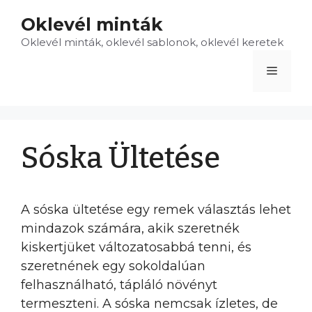
Kilépés
Oklevél minták
a
Oklevél minták, oklevél sablonok, oklevél keretek
tartalomba
Menü
Sóska Ültetése
A sóska ültetése egy remek választás lehet
mindazok számára, akik szeretnék
kiskertjüket változatosabbá tenni, és
szeretnének egy sokoldalúan
felhasználható, tápláló növényt
termeszteni. A sóska nemcsak ízletes, de