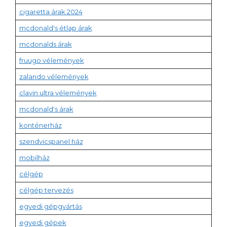
cigaretta árak 2024
mcdonald's étlap árak
mcdonalds árak
fruugo vélemények
zalando vélemények
clavin ultra vélemények
mcdonald's árak
konténerház
szendvicspanel ház
mobilház
célgép
célgép tervezés
egyedi gépgyártás
egyedi gépek