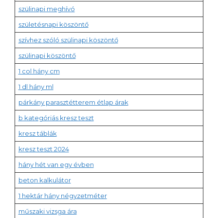
szülinapi meghívó
születésnapi köszöntő
szívhez szóló szülinapi köszöntő
szülinapi köszöntő
1 col hány cm
1 dl hány ml
párkány parasztétterem étlap árak
b kategóriás kresz teszt
kresz táblák
kresz teszt 2024
hány hét van egy évben
beton kalkulátor
1 hektár hány négyzetméter
műszaki vizsga ára