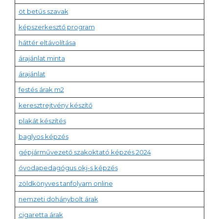
öt betűs szavak
képszerkesztő program
háttér eltávolítása
árajánlat minta
árajánlat
festés árak m2
keresztrejtvény készítő
plakát készítés
baglyos képzés
gépjárművezető szakoktató képzés 2024
óvodapedagógus okj-s képzés
zöldkönyves tanfolyam online
nemzeti dohánybolt árak
cigaretta árak