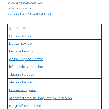
Oklevél Keretek Letöltése
Oklevél Szövegek
Nyomtatható Oklevél Sablonok
gábor névnap
tamás névnap
balázs névnap
képszerkesztő
online képszerkesztő
képszerkesztő online
alaprajz tervező
alaprajz készítő
tervező program
szerkeszthető szülinapi meghívó sablon
meghívó szerkesztő