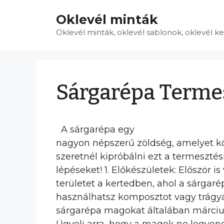
Kilépés
Oklevél minták
a
tartalomba
Oklevél minták, oklevél sablonok, oklevél k
Sárgarépa Terme
A sárgarépa egy
nagyon népszerű zöldség, amelyet k
szeretnél kipróbálni ezt a termeszté
lépéseket! 1. Előkészületek: Először i
területet a kertedben, ahol a sárgarép
használhatsz komposztot vagy trágyát 
sárgarépa magokat általában március 