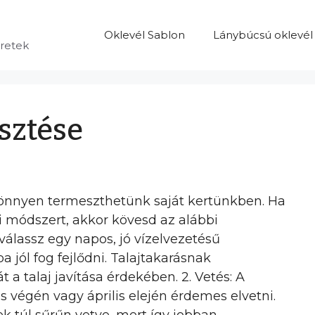
Oklevél Sablon
Lánybúcsú oklevél
eretek
sztése
önnyen termeszthetünk saját kertünkben. Ha
si módszert, akkor kövesd az alábbi
s válassz egy napos, jó vízelvezetésű
a jól fog fejlődni. Talajtakarásnak
a talaj javítása érdekében. 2. Vetés: A
végén vagy április elején érdemes elvetni.