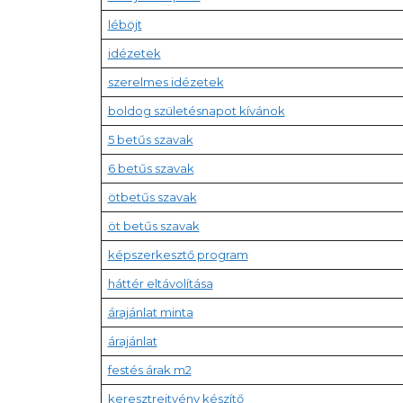
léböjt
idézetek
szerelmes idézetek
boldog születésnapot kívánok
5 betűs szavak
6 betűs szavak
ötbetűs szavak
öt betűs szavak
képszerkesztő program
háttér eltávolítása
árajánlat minta
árajánlat
festés árak m2
keresztrejtvény készítő