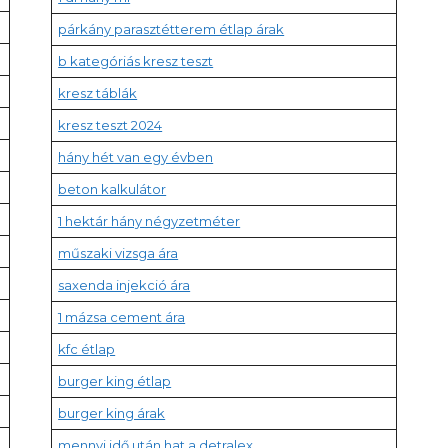
párkány parasztétterem étlap árak
b kategóriás kresz teszt
kresz táblák
kresz teszt 2024
hány hét van egy évben
beton kalkulátor
1 hektár hány négyzetméter
műszaki vizsga ára
saxenda injekció ára
1 mázsa cement ára
kfc étlap
burger king étlap
burger king árak
mennyi idő után hat a detralex