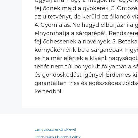
Ügyelj arra, hogy a magok ne legyene
fejlődnek majd a gyökerek. 3. Öntözé
az ültetvényt, de kerüld az állandó ví
4. Gyomlálás: Ne hagyd elburjázni a
elnyomhatja a sárgarépát. Rendszer
fejlődhessenek a növények. 5. Betakar
környékén érik be a sárgarépák. Fig
és ha már elérték a kívánt nagyságot
tehát nem túl bonyolult folyamat a s
és gondoskodást igényel. Érdemes kip
garantáltan friss és egészséges zöld
kertedből!
Lánybúcsú eskü oklevél
Leánybúcsú bizonyítvány