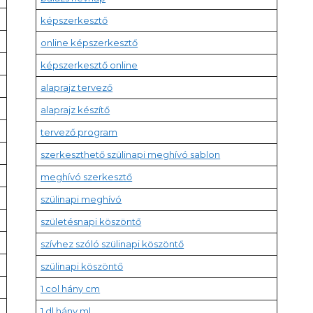
képszerkesztő
online képszerkesztő
képszerkesztő online
alaprajz tervező
alaprajz készítő
tervező program
szerkeszthető szülinapi meghívó sablon
meghívó szerkesztő
szülinapi meghívó
születésnapi köszöntő
szívhez szóló szülinapi köszöntő
szülinapi köszöntő
1 col hány cm
1 dl hány ml