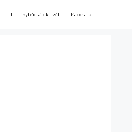
Legénybúcsú oklevél
Kapcsolat