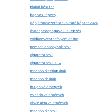
plakát készítés
baglyos képzés
gépjárművezető szakoktató képzés 2024
óvodapedagógus okj-s képzés
zöldkönyves tanfolyam online
nemzeti dohánybolt árak
cigaretta árak
cigaretta árak 2024
mcdonald's étlap árak
mcdonalds árak
fruugo vélemények
zalando vélemények
clavin ultra vélemények
mcdonald's árak