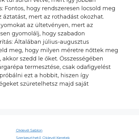
k túl sűrűn vetve, mert így jobban
s: Fontos, hogy rendszeresen locsold meg
z áztatást, mert az rothadást okozhat.
 gyomokat az ültetvényen, mert az
esen gyomolálj, hogy szabadon
ítás: Általában július-augusztus
yeld meg, hogy milyen méretre nőttek meg
, akkor szedd le őket. Összességében
árgarépa termesztése, csak odafigyelést
róbálni ezt a hobbit, hiszen így
ségeket szüretelhetsz majd saját
Oklevél Sablon
Szerkeszthető Oklevél Keretek