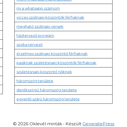
mi a whatsapp számom
vicces szülinapi köszöntők férfiaknak
megható szülinapi versek
háztervező program
szoba tervező
érzelmes szülinapi köszöntő férfiaknak
pasiknak születésnapi köszöntők férfiaknak
születésnapi köszöntő nőknek
háromszög területe
derékszögű háromszög területe
egyenlő szárú háromszög területe
© 2026 Oklevél minták
• Készült
GeneratePress