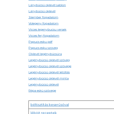
Lánybúcsú oklevél sablon
Lánybúcsú oklevél
Jóember fogadalom
Volegeny fogadalom
Vicces legenybucsu versek
Vicces ferj fogadalom
Papucs esku pdf
Papucs esku szoveg
Oklevél legénybúcsúra
Legénybúcsú oklevél szöveg
Legénybúcsú oklevél szövege
Legénybúcsú oklevél letöltés
Legénybúcsú oklevél minta
Legénybúcsú oklevél
Répa eskü szövege
béltisztítás keserűsóval
léböjt receptek