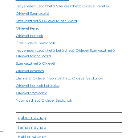
Ingyenesen Letölthető Szerkeszthető Oklevél Keretek
Oklevél Szerkesztő
Szerkeszthető Oklevél Minta Word
Oklevél Keret
Oklevél Keretek
Üres Oklevél Sablonok
Ingyenesen Letölthető Letölthető Oklevél Szerkeszthető
Oklevél Minta Word
Szerkeszthető Oklevél
Oklevél Készítés
Elismerő Oklevél Nyomtatható Oklevél Sablonok
Oklevél Keretek Letöltése
Oklevél Szövegek
Nyomtatható Oklevél Sablonok
gábor névnap
tamás névnap
balázs névnap