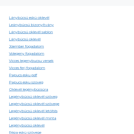
Lánybúcsú eskü oklevél
Leánybúcsú bizonyítvány
Lánybúcsú oklevél sablon
Lánybúcsú oklevél
Jóember fogadalom
Volegeny fogadalom
Vicces legenybucsu versek
Vicces ferj fogadalom
Papucs esku pdf
Papucs esku szoveg
Oklevél legénybúcsúra
Legénybúcsú oklevél szöveg
Legénybúcsú oklevél szövege
Legénybúcsú oklevél letöltés
Legénybúcsú oklevél minta
Legénybúcsú oklevél
Répa eskü szövege