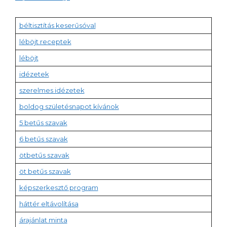
béltisztítás keserűsóval
léböjt receptek
léböjt
idézetek
szerelmes idézetek
boldog születésnapot kívánok
5 betűs szavak
6 betűs szavak
ötbetűs szavak
öt betűs szavak
képszerkesztő program
háttér eltávolítása
árajánlat minta