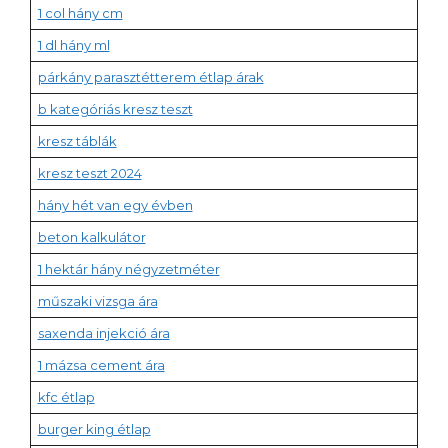
1 col hány cm
1 dl hány ml
párkány parasztétterem étlap árak
b kategóriás kresz teszt
kresz táblák
kresz teszt 2024
hány hét van egy évben
beton kalkulátor
1 hektár hány négyzetméter
műszaki vizsga ára
saxenda injekció ára
1 mázsa cement ára
kfc étlap
burger king étlap