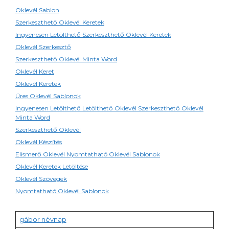
Oklevél Sablon
Szerkeszthető Oklevél Keretek
Ingyenesen Letölthető Szerkeszthető Oklevél Keretek
Oklevél Szerkesztő
Szerkeszthető Oklevél Minta Word
Oklevél Keret
Oklevél Keretek
Üres Oklevél Sablonok
Ingyenesen Letölthető Letölthető Oklevél Szerkeszthető Oklevél
Minta Word
Szerkeszthető Oklevél
Oklevél Készítés
Elismerő Oklevél Nyomtatható Oklevél Sablonok
Oklevél Keretek Letöltése
Oklevél Szövegek
Nyomtatható Oklevél Sablonok
gábor névnap