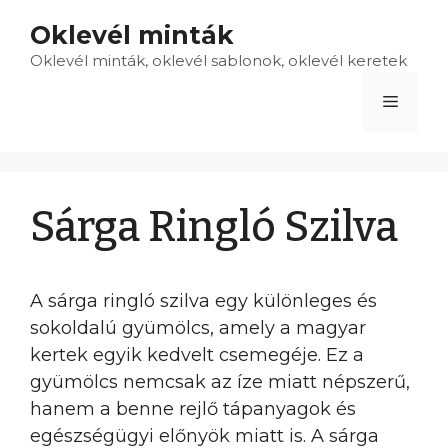
Kilépés
Oklevél minták
a
Oklevél minták, oklevél sablonok, oklevél keretek
tartalomba
Menü
Sárga Ringló Szilva
A sárga ringló szilva egy különleges és
sokoldalú gyümölcs, amely a magyar
kertek egyik kedvelt csemegéje. Ez a
gyümölcs nemcsak az íze miatt népszerű,
hanem a benne rejlő tápanyagok és
egészségügyi előnyök miatt is. A sárga