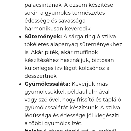
palacsintának. A dzsem készítése
során a gyümölcs természetes
édessége és savassága
harmonikusan keveredik.
Sütemények:
A sárga ringló szilva
tökéletes alapanyag süteményekhez
is. Akár piték, akár muffinok
készítéséhez használjuk, biztosan
különleges ízvilágot kölcsönöz a
desszertnek.
Gyümölcssaláta:
Keverjük más
gyümölcsökkel, például almával
vagy szőlővel, hogy frissítő és tápláló
gyümölcssalátát készítsünk. A szilva
lédússága és édessége jól kiegészíti
a többi gyümölcs ízét.