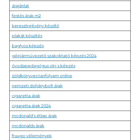
árajánlat
festés árak m2
keresztrejtvény készítő
plakát készítés
baglyos képzés
gépjárművezető szakoktató képzés 2024
óvodapedagógus okj-s képzés
zöldkönyves tanfolyam online
nemzeti dohánybolt árak
cigaretta árak
cigaretta árak 2024
mcdonald's étlap árak
mcdonalds árak
fruugo vélemények