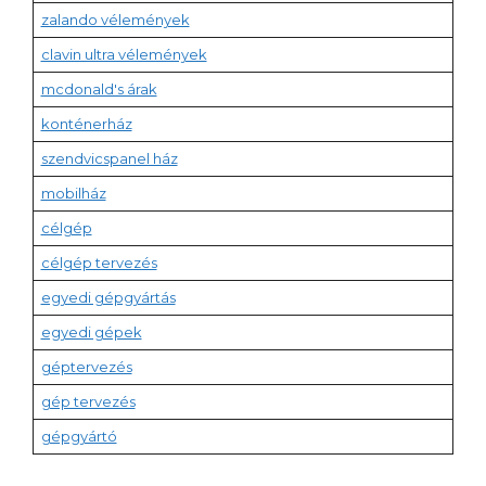
zalando vélemények
clavin ultra vélemények
mcdonald's árak
konténerház
szendvicspanel ház
mobilház
célgép
célgép tervezés
egyedi gépgyártás
egyedi gépek
géptervezés
gép tervezés
gépgyártó