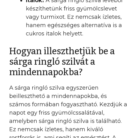
Italok:
A sárga ringló szilva levéből
készíthetünk friss gyümölcslevet
vagy turmixot. Ez nemcsak ízletes,
hanem egészséges alternatíva is a
cukros italok helyett.
Hogyan illeszthetjük be a
sárga ringló szilvát a
mindennapokba?
A sárga ringló szilva egyszerűen
beilleszthető a mindennapokba, és
számos formában fogyasztható. Kezdjük a
napot egy friss gyümölcssalátával,
amelyben sárga ringló szilva is található.
Ez nemcsak ízletes, hanem kiváló
rostforrás is, ami segíti az emésztést. A