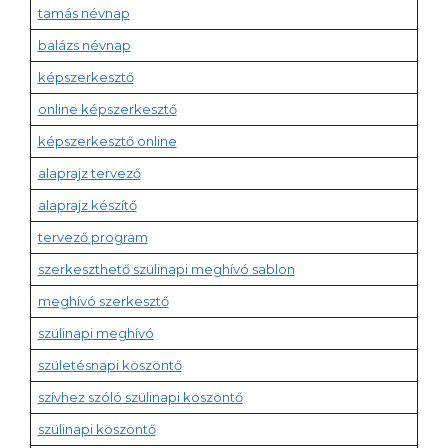
tamás névnap
balázs névnap
képszerkesztő
online képszerkesztő
képszerkesztő online
alaprajz tervező
alaprajz készítő
tervező program
szerkeszthető szülinapi meghívó sablon
meghívó szerkesztő
szülinapi meghívó
születésnapi köszöntő
szívhez szóló szülinapi köszöntő
szülinapi köszöntő