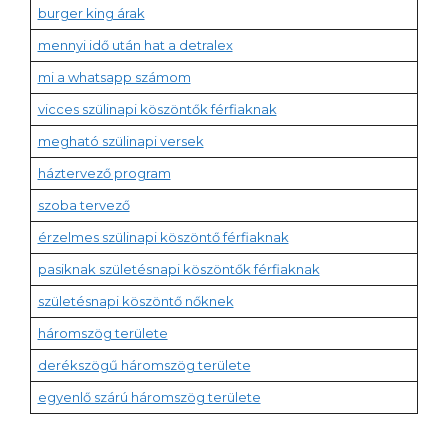
burger king árak
mennyi idő után hat a detralex
mi a whatsapp számom
vicces szülinapi köszöntők férfiaknak
megható szülinapi versek
háztervező program
szoba tervező
érzelmes szülinapi köszöntő férfiaknak
pasiknak születésnapi köszöntők férfiaknak
születésnapi köszöntő nőknek
háromszög területe
derékszögű háromszög területe
egyenlő szárú háromszög területe