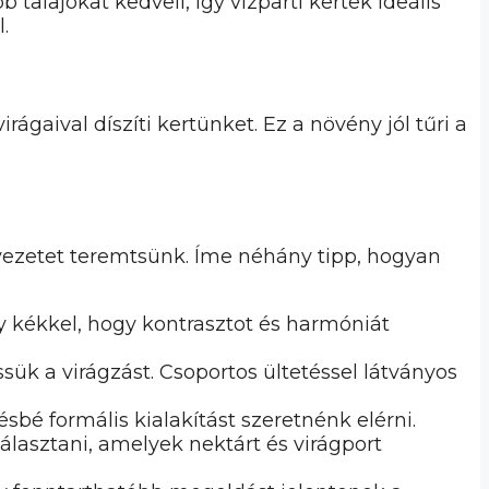
talajokat kedveli, így vízparti kertek ideális
.
gaival díszíti kertünket. Ez a növény jól tűri a
nyezetet teremtsünk. Íme néhány tipp, hogyan
y kékkel, hogy kontrasztot és harmóniát
ük a virágzást. Csoportos ültetéssel látványos
sbé formális kialakítást szeretnénk elérni.
asztani, amelyek nektárt és virágport