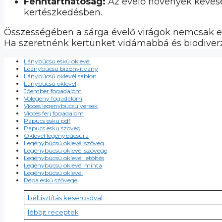
Fenntarthatóság:
Az évelő növények kevese
kertészkedésben.
Összességében a sárga évelő virágok nemcsak es
Ha szeretnénk kertünket vidámabbá és biodiver
Lánybúcsú eskü oklevél
Leánybúcsú bizonyítvány
Lánybúcsú oklevél sablon
Lánybúcsú oklevél
Jóember fogadalom
Volegeny fogadalom
Vicces legenybucsu versek
Vicces ferj fogadalom
Papucs esku pdf
Papucs esku szoveg
Oklevél legénybúcsúra
Legénybúcsú oklevél szöveg
Legénybúcsú oklevél szövege
Legénybúcsú oklevél letöltés
Legénybúcsú oklevél minta
Legénybúcsú oklevél
Répa eskü szövege
béltisztítás keserűsóval
léböjt receptek