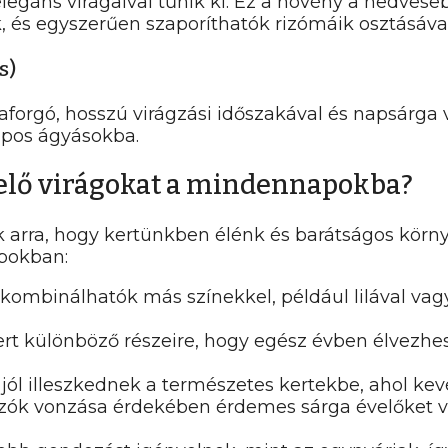
egáns virágaival tűnik ki. Ez a növény a nedvesebb 
k, és egyszerűen szaporíthatók rizómáik osztásával
s)
gó, hosszú virágzási időszakával és napsárga virá
napos ágyásokba.
velő virágokat a mindennapokba?
ak arra, hogy kertünkben élénk és barátságos kör
pokban:
kombinálhatók más színekkel, például lilával vag
rt különböző részeire, hogy egész évben élvezhess
jól illeszkednek a természetes kertekbe, ahol kevé
k vonzása érdekében érdemes sárga évelőket vál