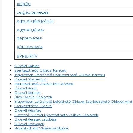
célgép
célgép tervezés
egyedi gépgyártás
egyedi gépek
géptervezés
gép tervezés
gépgyártó
Oklevél Sablon
Szerkeszthető Oklevél Keretek
Ingyenesen Letölthető Szerkeszthető Oklevél Keretek
Oklevél Szerkesztő
Szerkeszthető Oklevél Minta Word
Oklevél Keret
Oklevél Keretek
Üres Oklevél Sablonok
Ingyenesen Letölthető Letölthető Oklevél Szerkeszthető Oklevél Min
Szerkeszthető Oklevél
Oklevél Készítés
Elismerő Oklevél Nyomtatható Oklevél Sablonok
Oklevél Keretek Letöltése
Oklevél Szövegek
Nyomtatható Oklevél Sablonok