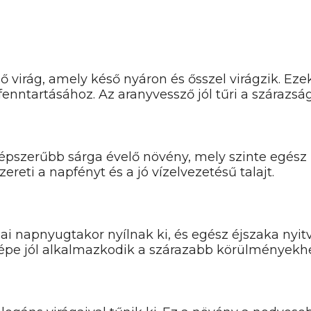
ő virág, amely késő nyáron és ősszel virágzik. E
fenntartásához. Az aranyvessző jól tűri a szárazsá
épszerűbb sárga évelő növény, mely szinte egész 
reti a napfényt és a jó vízelvezetésű talajt.
ágai napnyugtakor nyílnak ki, és egész éjszaka n
etszépe jól alkalmazkodik a szárazabb körülményekhe