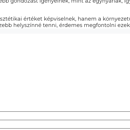
bb gondozást igényelnek, mint az egynyáriak, íg
ztétikai értéket képviselnek, hanem a környezetü
zebb helyszínné tenni, érdemes megfontolni ezek