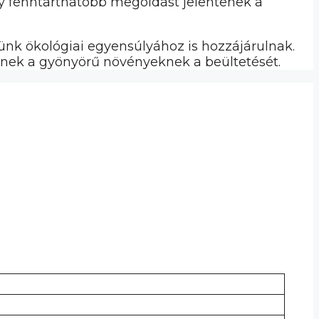
y fenntarthatóbb megoldást jelentenek a
nk ökológiai egyensúlyához is hozzájárulnak.
nek a gyönyörű növényeknek a beültetését.