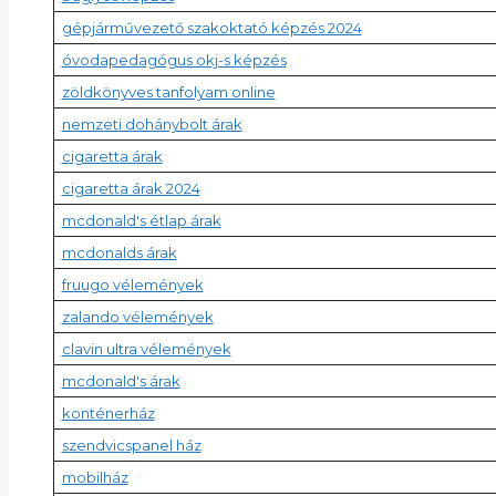
gépjárművezető szakoktató képzés 2024
óvodapedagógus okj-s képzés
zöldkönyves tanfolyam online
nemzeti dohánybolt árak
cigaretta árak
cigaretta árak 2024
mcdonald's étlap árak
mcdonalds árak
fruugo vélemények
zalando vélemények
clavin ultra vélemények
mcdonald's árak
konténerház
szendvicspanel ház
mobilház