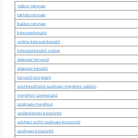
gábor névnap
tamás névnap
balázs névnap
képszerkesztő
online képszerkesztő
képszerkesztő online
alaprajz tervező
alaprajz készítő
tervező program
szerkeszthető szülinapi meghívó sablon
meghívó szerkesztő
szülinapi meghívó
születésnapi köszöntő
szívhez szóló szülinapi köszöntő
szülinapi köszöntő