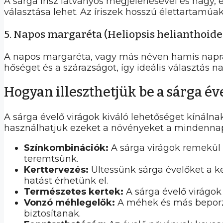
A sárga írisz látványos megjelenésével és nagy, el
választása lehet. Az íriszek hosszú élettartamúa
5. Napos margaréta (Heliopsis helianthoide
A napos margaréta, vagy más néven hamis naprafor
hőséget és a szárazságot, így ideális választás 
Hogyan illeszthetjük be a sárga é
A sárga évelő virágok kiváló lehetőséget kínáln
használhatjuk ezeket a növényeket a mindenna
Színkombinációk:
A sárga virágok remekül 
teremtsünk.
Kerttervezés:
Ültessünk sárga évelőket a ke
hatást érhetünk el.
Természetes kertek:
A sárga évelő virágok 
Vonzó méhlegelők:
A méhek és más beporzó
biztosítanak.