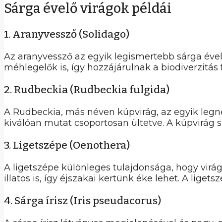
Sárga évelő virágok példái
1. Aranyvessző (Solidago)
Az aranyvessző az egyik legismertebb sárga ével
méhlegelők is, így hozzájárulnak a biodiverzitás 
2. Rudbeckia (Rudbeckia fulgida)
A Rudbeckia, más néven kúpvirág, az egyik legn
kiválóan mutat csoportosan ültetve. A kúpvirág sze
3. Ligetszépe (Oenothera)
A ligetszépe különleges tulajdonsága, hogy vir
illatos is, így éjszakai kertünk éke lehet. A lig
4. Sárga írisz (Iris pseudacorus)