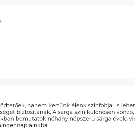
k
tetőek, hanem kertünk élénk színfoltjai is lehet
pséget biztosítanak. A sárga szín különösen vonzó
iakban bemutatok néhány népszerű sárga évelő vir
mindennapjainkba.