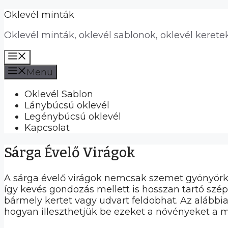
Kilépés
Oklevél minták
a
Oklevél minták, oklevél sablonok, oklevél kerete
tartalomba
Menü
Menü
Oklevél Sablon
Lánybúcsú oklevél
Legénybúcsú oklevél
Kapcsolat
Sárga Évelő Virágok
A sárga évelő virágok nemcsak szemet gyönyörköd
így kevés gondozás mellett is hosszan tartó szé
bármely kertet vagy udvart feldobhat. Az alább
hogyan illeszthetjük be ezeket a növényeket a 