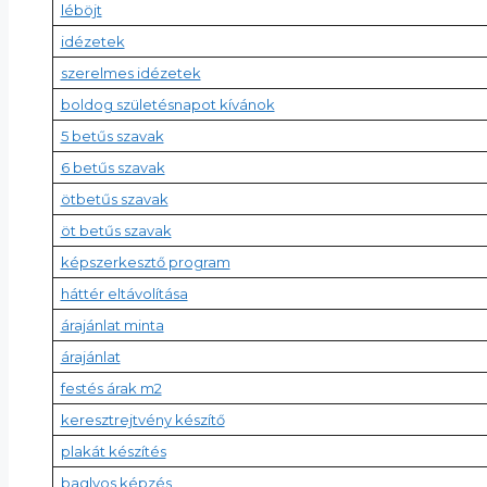
léböjt
idézetek
szerelmes idézetek
boldog születésnapot kívánok
5 betűs szavak
6 betűs szavak
ötbetűs szavak
öt betűs szavak
képszerkesztő program
háttér eltávolítása
árajánlat minta
árajánlat
festés árak m2
keresztrejtvény készítő
plakát készítés
baglyos képzés