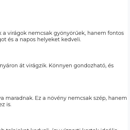
zek a virágok nemcsak gyönyörűek, hanem fontos
got és a napos helyeket kedveli.
nyáron át virágzik. Könnyen gondozható, és
yitva maradnak. Ez a növény nemcsak szép, hanem
z is.