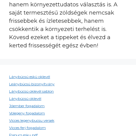
hanem környezettudatos választás is. A
saját termesztésű zöldségek nemcsak
frissebbek és ízletesebbek, hanem
csökkentik a környezeti terhelést is.
Kövesd ezeket a tippeket és élvezd a
kerted frissességét egész évben!
Lánybúcsú eskü oklevél
Leánybúcsú bizonyítvány
Lánybúcsú oklevél sablon
Lánybúcsú oklevél
Jóember fogadalom
Volegeny fogadalom
Vicces legenybucsu versek
Vicces ferj fogadalom
Papucs esku pdf