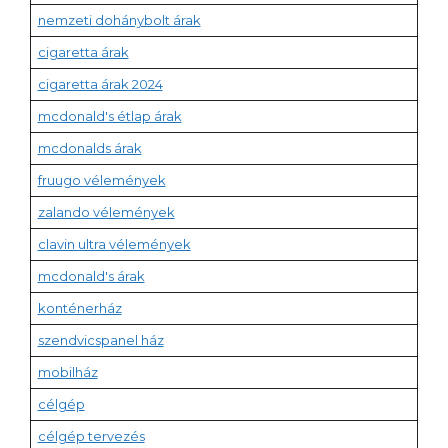
nemzeti dohánybolt árak
cigaretta árak
cigaretta árak 2024
mcdonald's étlap árak
mcdonalds árak
fruugo vélemények
zalando vélemények
clavin ultra vélemények
mcdonald's árak
konténerház
szendvicspanel ház
mobilház
célgép
célgép tervezés