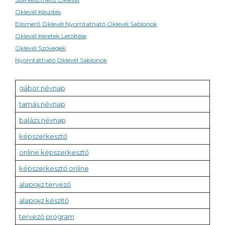
Oklevél Készítés
Elismerő Oklevél Nyomtatható Oklevél Sablonok
Oklevél Keretek Letöltése
Oklevél Szövegek
Nyomtatható Oklevél Sablonok
gábor névnap
tamás névnap
balázs névnap
képszerkesztő
online képszerkesztő
képszerkesztő online
alaprajz tervező
alaprajz készítő
tervező program