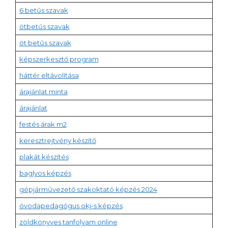
6 betűs szavak
ötbetűs szavak
öt betűs szavak
képszerkesztő program
háttér eltávolítása
árajánlat minta
árajánlat
festés árak m2
keresztrejtvény készítő
plakát készítés
baglyos képzés
gépjárművezető szakoktató képzés 2024
óvodapedagógus okj-s képzés
zöldkönyves tanfolyam online