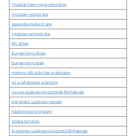
1 hektár hány négyzetméter
műszaki vizsga ára
saxenda injekció ára
1 mázsa cement ára
kfc étlap
burger king étlap
burger king árak
mennyi idő után hat a detralex
mi a whatsapp számom
vicces szülinapi köszöntők férfiaknak
megható szülinapi versek
háztervező program
szoba tervező
érzelmes szülinapi köszöntő férfiaknak