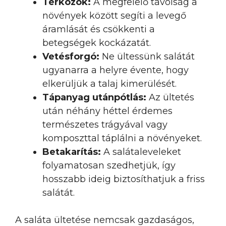
Térközök:
A megfelelő távolság a
növények között segíti a levegő
áramlását és csökkenti a
betegségek kockázatát.
Vetésforgó:
Ne ültessünk salátát
ugyanarra a helyre évente, hogy
elkerüljük a talaj kimerülését.
Tápanyag utánpótlás:
Az ültetés
után néhány héttel érdemes
természetes trágyával vagy
komposzttal táplálni a növényeket.
Betakarítás:
A salátaleveleket
folyamatosan szedhetjük, így
hosszabb ideig biztosíthatjuk a friss
salátát.
A saláta ültetése nemcsak gazdaságos,