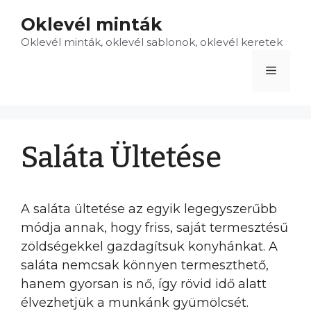
Kilépés
Oklevél minták
a
Oklevél minták, oklevél sablonok, oklevél keretek
tartalomba
Menü
Saláta Ültetése
A saláta ültetése az egyik legegyszerűbb
módja annak, hogy friss, saját termesztésű
zöldségekkel gazdagítsuk konyhánkat. A
saláta nemcsak könnyen termeszthető,
hanem gyorsan is nő, így rövid idő alatt
élvezhetjük a munkánk gyümölcsét.