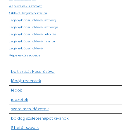
Papucs esku szoveg
Oklevél legénybúcsúra
Legénybúcsú oklevél szöveg
Legénybúcsú oklevél szövege
Legénybúcsú oklevél letöltés
Legénybúcsú oklevél minta
Legénybúcsú oklevél
Répa eskü szövege
béltisztítás keserűsóval
léböjt receptek
léböjt
idézetek
szerelmes idézetek
boldog születésnapot kívánok
5 betűs szavak