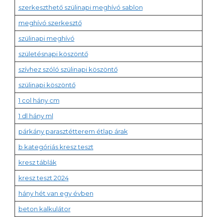
szerkeszthető szülinapi meghívó sablon
meghívó szerkesztő
szülinapi meghívó
születésnapi köszöntő
szívhez szóló szülinapi köszöntő
szülinapi köszöntő
1 col hány cm
1 dl hány ml
párkány parasztétterem étlap árak
b kategóriás kresz teszt
kresz táblák
kresz teszt 2024
hány hét van egy évben
beton kalkulátor