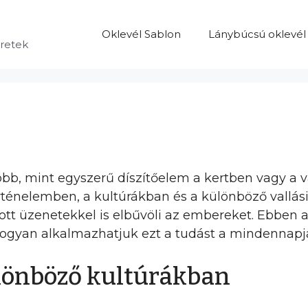
Oklevél Sablon
Lánybúcsú oklevél
eretek
 több, mint egyszerű díszítőelem a kertben vagy a 
örténelemben, a kultúrákban és a különböző vall
ott üzenetekkel is elbűvöli az embereket. Ebben
 hogyan alkalmazhatjuk ezt a tudást a mindennapj
ülönböző kultúrákban