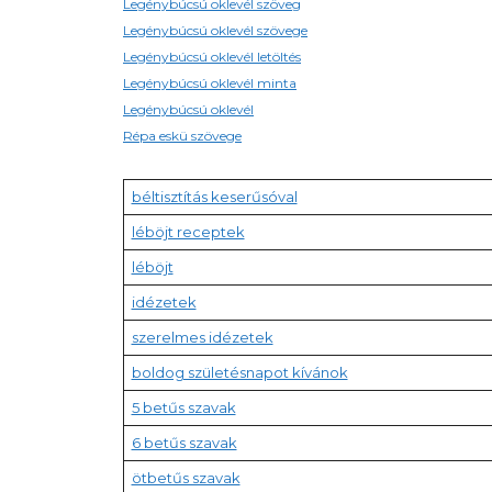
Legénybúcsú oklevél szöveg
Legénybúcsú oklevél szövege
Legénybúcsú oklevél letöltés
Legénybúcsú oklevél minta
Legénybúcsú oklevél
Répa eskü szövege
béltisztítás keserűsóval
léböjt receptek
léböjt
idézetek
szerelmes idézetek
boldog születésnapot kívánok
5 betűs szavak
6 betűs szavak
ötbetűs szavak