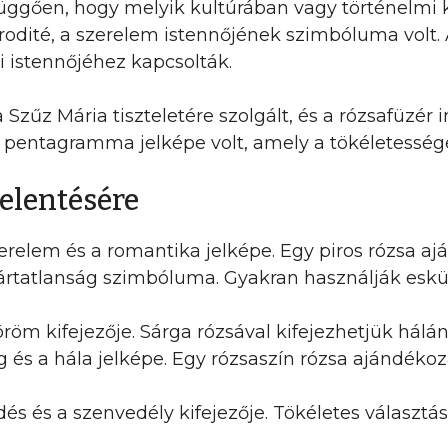
 függően, hogy melyik kultúrában vagy történelmi 
dité, a szerelem istennőjének szimbóluma volt. A 
 istennőjéhez kapcsolták.
Szűz Mária tiszteletére szolgált, és a rózsafüzér 
 pentagramma jelképe volt, amely a tökéletességet
jelentésére
relem és a romantika jelképe. Egy piros rózsa aján
 ártatlanság szimbóluma. Gyakran használják esküv
röm kifejezője. Sárga rózsával kifejezhetjük hálán
és a hála jelképe. Egy rózsaszín rózsa ajándékoz
és és a szenvedély kifejezője. Tökéletes választás