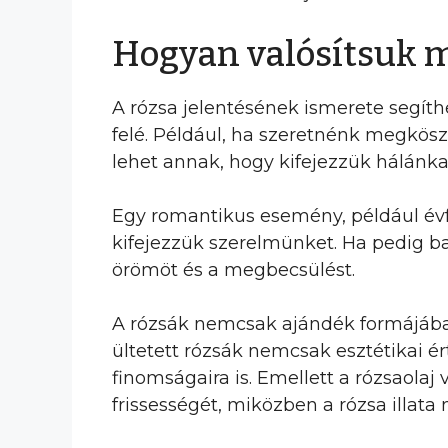
Hogyan valósítsuk m
A rózsa jelentésének ismerete segíth
felé. Például, ha szeretnénk megkös
lehet annak, hogy kifejezzük hálánka
Egy romantikus esemény, például évf
kifejezzük szerelmünket. Ha pedig ba
örömöt és a megbecsülést.
A rózsák nemcsak ajándék formájába
ültetett rózsák nemcsak esztétikai 
finomságaira is. Emellett a rózsaola
frissességét, miközben a rózsa illa