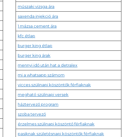
műszaki vizsga ára
saxenda injekció ára
1 mázsa cement ára
kfc étlap
burger king étlap
burger king árak
mennyi idő után hat a detralex
mi a whatsapp számom
vicces szülinapi köszöntők férfiaknak
megható szülinapi versek
háztervező program
szoba tervező
érzelmes szülinapi köszöntő férfiaknak
pasiknak születésnapi köszöntők férfiaknak