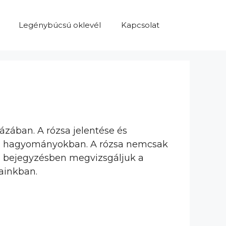
Legénybúcsú oklevél
Kapcsolat
vázában. A rózsa jelentése és
ási hagyományokban. A rózsa nemcsak
 a bejegyzésben megvizsgáljuk a
ainkban.