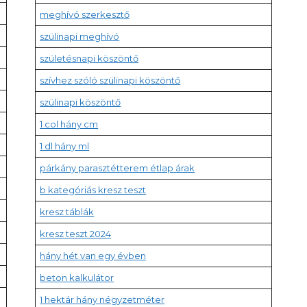
meghívó szerkesztő
szülinapi meghívó
születésnapi köszöntő
szívhez szóló szülinapi köszöntő
szülinapi köszöntő
1 col hány cm
1 dl hány ml
párkány parasztétterem étlap árak
b kategóriás kresz teszt
kresz táblák
kresz teszt 2024
hány hét van egy évben
beton kalkulátor
1 hektár hány négyzetméter