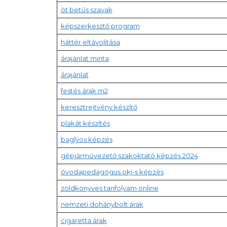
öt betűs szavak
képszerkesztő program
háttér eltávolítása
árajánlat minta
árajánlat
festés árak m2
keresztrejtvény készítő
plakát készítés
baglyos képzés
gépjárművezető szakoktató képzés 2024
óvodapedagógus okj-s képzés
zöldkönyves tanfolyam online
nemzeti dohánybolt árak
cigaretta árak