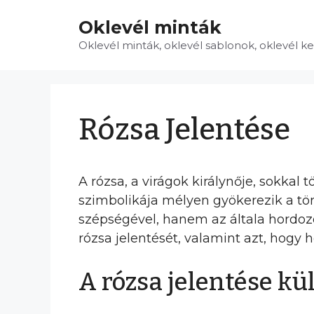
Kilépés
Oklevél minták
a
tartalomba
Oklevél minták, oklevél sablonok, oklevél k
Rózsa Jelentése
A rózsa, a virágok királynője, sokkal
szimbolikája mélyen gyökerezik a t
szépségével, hanem az általa hordoz
rózsa jelentését, valamint azt, hogy
A rózsa jelentése k