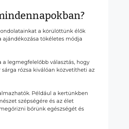
a mindennapokban?
gondolatainkat a körülöttünk élők
sa ajándékozása tökéletes módja
a a legmegfelelőbb választás, hogy
sárga rózsa kiválóan közvetítheti az
almazhatók. Például a kertünkben
mészet szépségére és az élet
t megőrizni bőrünk egészségét és