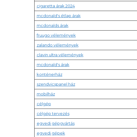
cigaretta árak 2024
mcdonald's étlap árak
mcdonalds árak
fruugo vélemények
zalando vélemények
clavin ultra vélemények
mcdonald's árak
konténerház
szendvicspanel ház
mobilház
célgép
célgép tervezés
egyedi gépgyártás
egyedi gépek