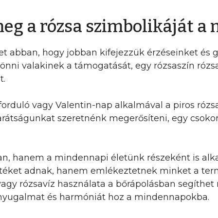
eg a rózsa szimbolikáját 
et abban, hogy jobban kifejezzük érzéseinket és 
zönni valakinek a támogatását, egy rózsaszín róz
t.
orduló vagy Valentin-nap alkalmával a piros rózs
rátságunkat szeretnénk megerősíteni, egy csokor 
n, hanem a mindennapi életünk részeként is alk
értéket adnak, hanem emlékeztetnek minket a ter
j vagy rózsavíz használata a bőrápolásban segíthe
ta nyugalmat és harmóniát hoz a mindennapokba.