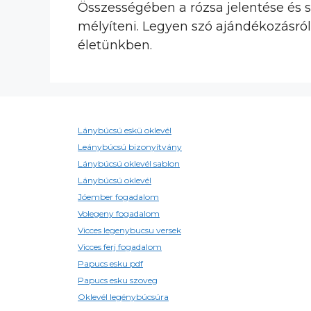
Összességében a rózsa jelentése és s
mélyíteni. Legyen szó ajándékozásról 
életünkben.
Lánybúcsú eskü oklevél
Leánybúcsú bizonyítvány
Lánybúcsú oklevél sablon
Lánybúcsú oklevél
Jóember fogadalom
Volegeny fogadalom
Vicces legenybucsu versek
Vicces ferj fogadalom
Papucs esku pdf
Papucs esku szoveg
Oklevél legénybúcsúra