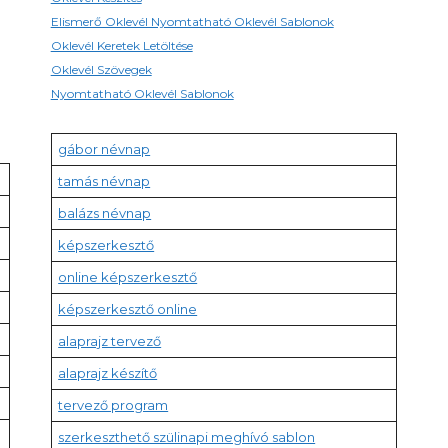
Elismerő Oklevél Nyomtatható Oklevél Sablonok
Oklevél Keretek Letöltése
Oklevél Szövegek
Nyomtatható Oklevél Sablonok
gábor névnap
tamás névnap
balázs névnap
képszerkesztő
online képszerkesztő
képszerkesztő online
alaprajz tervező
alaprajz készítő
tervező program
szerkeszthető szülinapi meghívó sablon