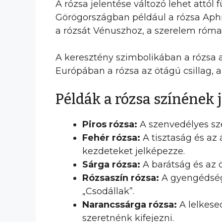
A rózsa jelentése változó lehet attól
Görögországban például a rózsa Aphro
a rózsát Vénuszhoz, a szerelem római
A keresztény szimbolikában a rózsa a 
Európában a rózsa az ötágú csillag, a
Példák a rózsa színének 
Piros rózsa:
A szenvedélyes sze
Fehér rózsa:
A tisztaság és az
kezdeteket jelképezze.
Sárga rózsa:
A barátság és az ö
Rózsaszín rózsa:
A gyengédség 
„Csodállak”.
Narancssárga rózsa:
A lelkesed
szeretnénk kifejezni.