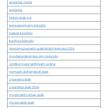
árajánlat minta
árajánlat
festés árak m2
keresztrejtvény készítő
plakát készítés
baglyos képzés
gépjárművezető szakoktató képzés 2024
óvodapedagógus okj-s képzés
zöldkönyves tanfolyam online
nemzeti dohánybolt árak
cigaretta árak
cigaretta árak 2024
mcdonald's étlap árak
mcdonalds árak