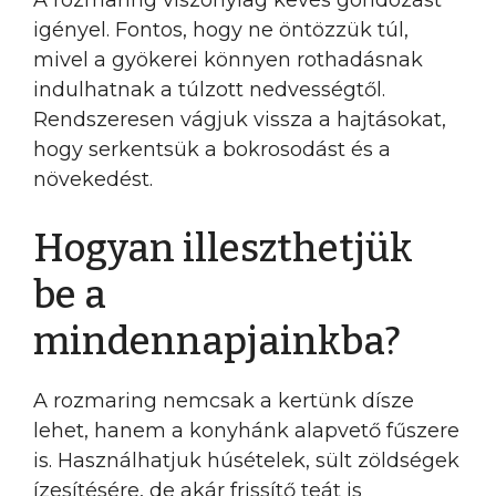
A rozmaring viszonylag kevés gondozást
igényel. Fontos, hogy ne öntözzük túl,
mivel a gyökerei könnyen rothadásnak
indulhatnak a túlzott nedvességtől.
Rendszeresen vágjuk vissza a hajtásokat,
hogy serkentsük a bokrosodást és a
növekedést.
Hogyan illeszthetjük
be a
mindennapjainkba?
A rozmaring nemcsak a kertünk dísze
lehet, hanem a konyhánk alapvető fűszere
is. Használhatjuk húsételek, sült zöldségek
ízesítésére, de akár frissítő teát is