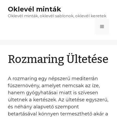
Kilépés
Oklevél minták
a
Oklevél minták, oklevél sablonok, oklevél keretek
tartalomba
Menü
Rozmaring Ültetése
A rozmaring egy népszerű mediterrán
fűszernövény, amelyet nemcsak az íze,
hanem gyógyhatásai miatt is szívesen
ültetnek a kertészek. Az ültetése egyszerű,
és néhány alapvető szempont
betartásával könnyen termeszthető akár a