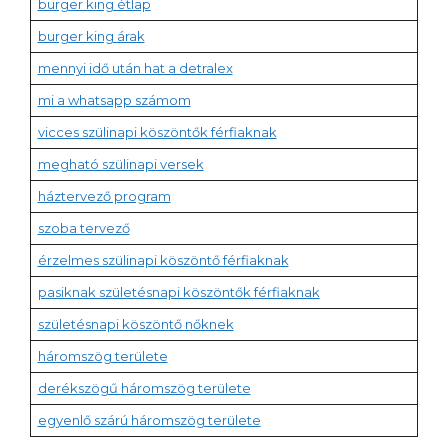
burger king étlap
burger king árak
mennyi idő után hat a detralex
mi a whatsapp számom
vicces szülinapi köszöntők férfiaknak
megható szülinapi versek
háztervező program
szoba tervező
érzelmes szülinapi köszöntő férfiaknak
pasiknak születésnapi köszöntők férfiaknak
születésnapi köszöntő nőknek
háromszög területe
derékszögű háromszög területe
egyenlő szárú háromszög területe