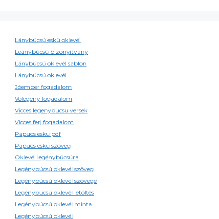
Lánybúcsú eskü oklevél
Leánybúcsú bizonyítvány
Lánybúcsú oklevél sablon
Lánybúcsú oklevél
Jóember fogadalom
Volegeny fogadalom
Vicces legenybucsu versek
Vicces ferj fogadalom
Papucs esku pdf
Papucs esku szoveg
Oklevél legénybúcsúra
Legénybúcsú oklevél szöveg
Legénybúcsú oklevél szövege
Legénybúcsú oklevél letöltés
Legénybúcsú oklevél minta
Legénybúcsú oklevél