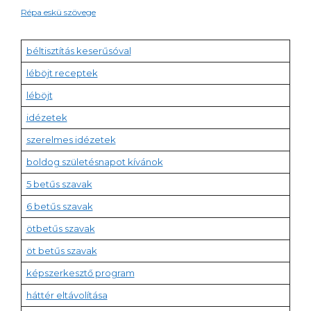
Répa eskü szövege
béltisztítás keserűsóval
léböjt receptek
léböjt
idézetek
szerelmes idézetek
boldog születésnapot kívánok
5 betűs szavak
6 betűs szavak
ötbetűs szavak
öt betűs szavak
képszerkesztő program
háttér eltávolítása