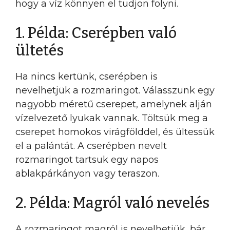
hogy a víz könnyen el tudjon folyni.
1. Példa: Cserépben való
ültetés
Ha nincs kertünk, cserépben is
nevelhetjük a rozmaringot. Válasszunk egy
nagyobb méretű cserepet, amelynek alján
vízelvezető lyukak vannak. Töltsük meg a
cserepet homokos virágfölddel, és ültessük
el a palántát. A cserépben nevelt
rozmaringot tartsuk egy napos
ablakpárkányon vagy teraszon.
2. Példa: Magról való nevelés
A rozmaringot magról is nevelhetjük, bár