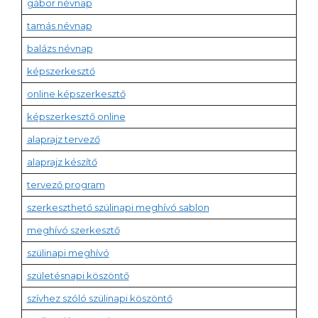
gábor névnap
tamás névnap
balázs névnap
képszerkesztő
online képszerkesztő
képszerkesztő online
alaprajz tervező
alaprajz készítő
tervező program
szerkeszthető szülinapi meghívó sablon
meghívó szerkesztő
szülinapi meghívó
születésnapi köszöntő
szívhez szóló szülinapi köszöntő