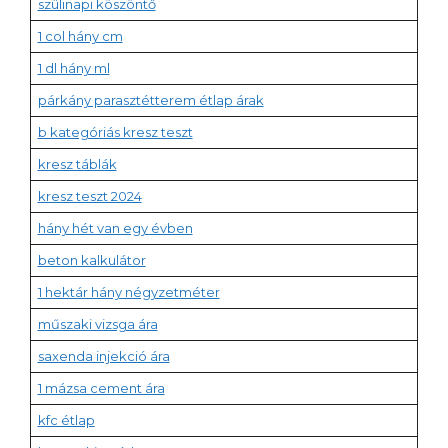
szülinapi köszöntő
1 col hány cm
1 dl hány ml
párkány parasztétterem étlap árak
b kategóriás kresz teszt
kresz táblák
kresz teszt 2024
hány hét van egy évben
beton kalkulátor
1 hektár hány négyzetméter
műszaki vizsga ára
saxenda injekció ára
1 mázsa cement ára
kfc étlap