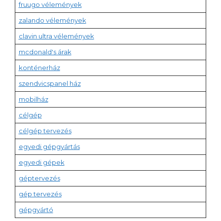
fruugo vélemények
zalando vélemények
clavin ultra vélemények
mcdonald's árak
konténerház
szendvicspanel ház
mobilház
célgép
célgép tervezés
egyedi gépgyártás
egyedi gépek
géptervezés
gép tervezés
gépgyártó