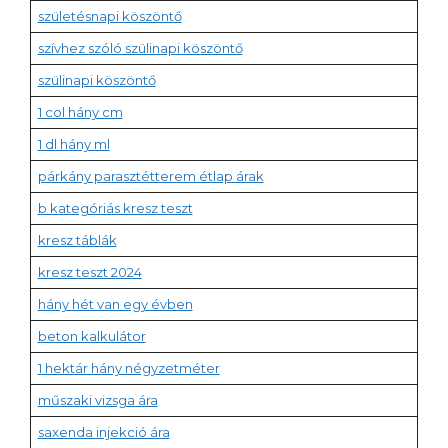
születésnapi köszöntő
szívhez szóló szülinapi köszöntő
szülinapi köszöntő
1 col hány cm
1 dl hány ml
párkány parasztétterem étlap árak
b kategóriás kresz teszt
kresz táblák
kresz teszt 2024
hány hét van egy évben
beton kalkulátor
1 hektár hány négyzetméter
műszaki vizsga ára
saxenda injekció ára