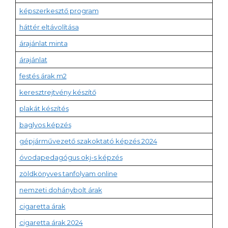
képszerkesztő program
háttér eltávolítása
árajánlat minta
árajánlat
festés árak m2
keresztrejtvény készítő
plakát készítés
baglyos képzés
gépjárművezető szakoktató képzés 2024
óvodapedagógus okj-s képzés
zöldkönyves tanfolyam online
nemzeti dohánybolt árak
cigaretta árak
cigaretta árak 2024