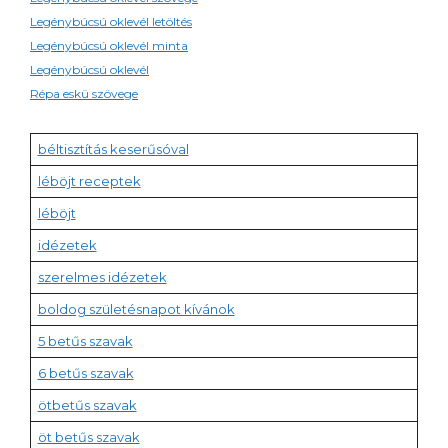
Legénybúcsú oklevél letöltés
Legénybúcsú oklevél minta
Legénybúcsú oklevél
Répa eskü szövege
béltisztítás keserűsóval
léböjt receptek
léböjt
idézetek
szerelmes idézetek
boldog születésnapot kívánok
5 betűs szavak
6 betűs szavak
ötbetűs szavak
öt betűs szavak