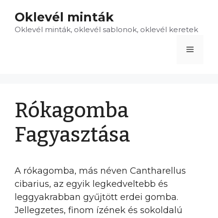
Kilépés
Oklevél minták
a
Oklevél minták, oklevél sablonok, oklevél keretek
tartalomba
Menü
Rókagomba
Fagyasztása
A rókagomba, más néven Cantharellus
cibarius, az egyik legkedveltebb és
leggyakrabban gyűjtött erdei gomba.
Jellegzetes, finom ízének és sokoldalú