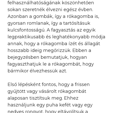
felhasználhatóságának köszönhetően
sokan szeretnék élvezni egész évben.
Azonban a gombák, így a rókagomba is,
gyorsan romlanak, így a tartósításuk
kulcsfontosságú. A fagyasztás az egyik
legpraktikusabb és leghatékonyabb módja
annak, hogy a rókagomba ízét és állagát
hosszabb ideig megőrizzük. Ebben a
bejegyzésben bemutatjuk, hogyan
fagyaszthatjuk le a rókagombát, hogy
bármikor élvezhessük azt.
Első lépésként fontos, hogy a frissen
gyűjtött vagy vásárolt rókagombát
alaposan tisztítsuk meg. Ehhez
használjunk egy puha kefét vagy egy
nedves rongyot, hogy eltávolítsuk a