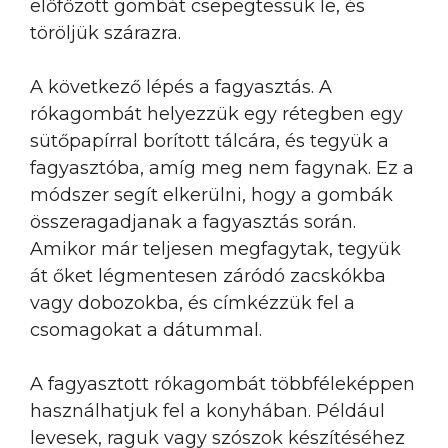
előfőzött gombát csepegtessük le, és
töröljük szárazra.
A következő lépés a fagyasztás. A
rókagombát helyezzük egy rétegben egy
sütőpapírral borított tálcára, és tegyük a
fagyasztóba, amíg meg nem fagynak. Ez a
módszer segít elkerülni, hogy a gombák
összeragadjanak a fagyasztás során.
Amikor már teljesen megfagytak, tegyük
át őket légmentesen záródó zacskókba
vagy dobozokba, és címkézzük fel a
csomagokat a dátummal.
A fagyasztott rókagombát többféleképpen
használhatjuk fel a konyhában. Például
levesek, raguk vagy szószok készítéséhez