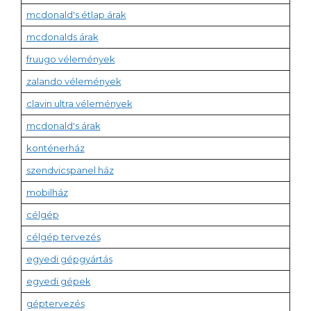
mcdonald's étlap árak
mcdonalds árak
fruugo vélemények
zalando vélemények
clavin ultra vélemények
mcdonald's árak
konténerház
szendvicspanel ház
mobilház
célgép
célgép tervezés
egyedi gépgyártás
egyedi gépek
géptervezés