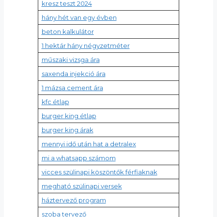
kresz teszt 2024
hány hét van egy évben
beton kalkulátor
1 hektár hány négyzetméter
műszaki vizsga ára
saxenda injekció ára
1 mázsa cement ára
kfc étlap
burger king étlap
burger king árak
mennyi idő után hat a detralex
mi a whatsapp számom
vicces szülinapi köszöntők férfiaknak
megható szülinapi versek
háztervező program
szoba tervező