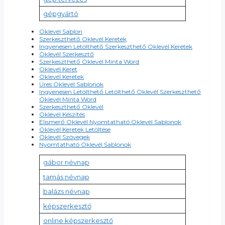
gépgyártó
Oklevél Sablon
Szerkeszthető Oklevél Keretek
Ingyenesen Letölthető Szerkeszthető Oklevél Keretek
Oklevél Szerkesztő
Szerkeszthető Oklevél Minta Word
Oklevél Keret
Oklevél Keretek
Üres Oklevél Sablonok
Ingyenesen Letölthető Letölthető Oklevél Szerkeszthető
Oklevél Minta Word
Szerkeszthető Oklevél
Oklevél Készítés
Elismerő Oklevél Nyomtatható Oklevél Sablonok
Oklevél Keretek Letöltése
Oklevél Szövegek
Nyomtatható Oklevél Sablonok
gábor névnap
tamás névnap
balázs névnap
képszerkesztő
online képszerkesztő