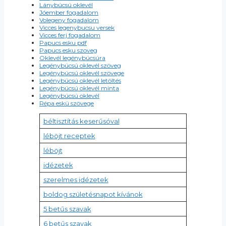
Lánybúcsú oklevél
Jóember fogadalom
Volegeny fogadalom
Vicces legenybucsu versek
Vicces ferj fogadalom
Papucs esku pdf
Papucs esku szoveg
Oklevél legénybúcsúra
Legénybúcsú oklevél szöveg
Legénybúcsú oklevél szövege
Legénybúcsú oklevél letöltés
Legénybúcsú oklevél minta
Legénybúcsú oklevél
Répa eskü szövege
béltisztítás keserűsóval
léböjt receptek
léböjt
idézetek
szerelmes idézetek
boldog születésnapot kívánok
5 betűs szavak
6 betűs szavak