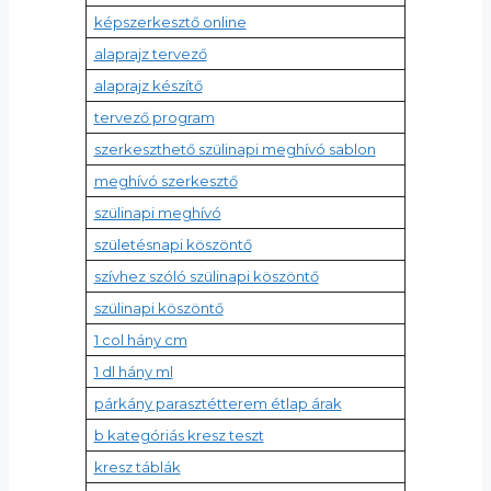
képszerkesztő online
alaprajz tervező
alaprajz készítő
tervező program
szerkeszthető szülinapi meghívó sablon
meghívó szerkesztő
szülinapi meghívó
születésnapi köszöntő
szívhez szóló szülinapi köszöntő
szülinapi köszöntő
1 col hány cm
1 dl hány ml
párkány parasztétterem étlap árak
b kategóriás kresz teszt
kresz táblák