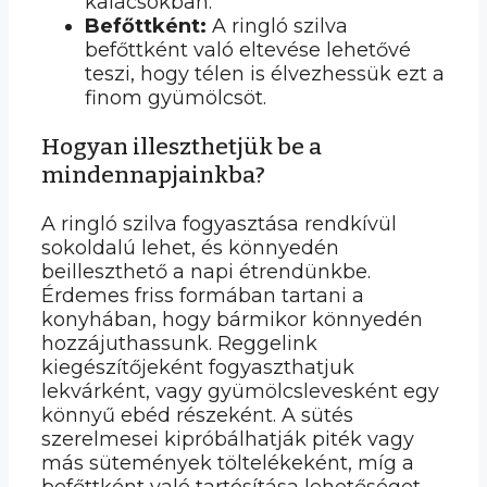
kalácsokban.
Befőttként:
A ringló szilva
befőttként való eltevése lehetővé
teszi, hogy télen is élvezhessük ezt a
finom gyümölcsöt.
Hogyan illeszthetjük be a
mindennapjainkba?
A ringló szilva fogyasztása rendkívül
sokoldalú lehet, és könnyedén
beilleszthető a napi étrendünkbe.
Érdemes friss formában tartani a
konyhában, hogy bármikor könnyedén
hozzájuthassunk. Reggelink
kiegészítőjeként fogyaszthatjuk
lekvárként, vagy gyümölcslevesként egy
könnyű ebéd részeként. A sütés
szerelmesei kipróbálhatják piték vagy
más sütemények töltelékeként, míg a
befőttként való tartósítása lehetőséget