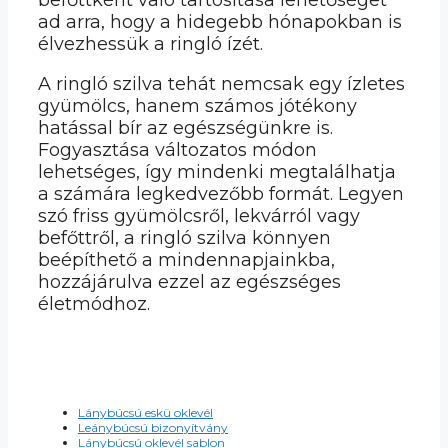
ad arra, hogy a hidegebb hónapokban is
élvezhessük a ringló ízét.
A ringló szilva tehát nemcsak egy ízletes
gyümölcs, hanem számos jótékony
hatással bír az egészségünkre is.
Fogyasztása változatos módon
lehetséges, így mindenki megtalálhatja
a számára legkedvezőbb formát. Legyen
szó friss gyümölcsről, lekvárról vagy
befőttről, a ringló szilva könnyen
beépíthető a mindennapjainkba,
hozzájárulva ezzel az egészséges
életmódhoz.
Lánybúcsú eskü oklevél
Leánybúcsú bizonyítvány
Lánybúcsú oklevél sablon