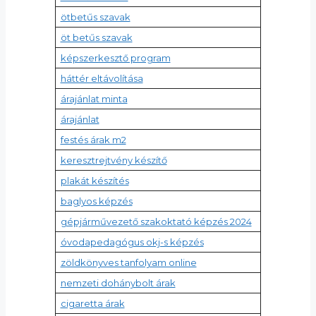
ötbetűs szavak
öt betűs szavak
képszerkesztő program
háttér eltávolítása
árajánlat minta
árajánlat
festés árak m2
keresztrejtvény készítő
plakát készítés
baglyos képzés
gépjárművezető szakoktató képzés 2024
óvodapedagógus okj-s képzés
zöldkönyves tanfolyam online
nemzeti dohánybolt árak
cigaretta árak