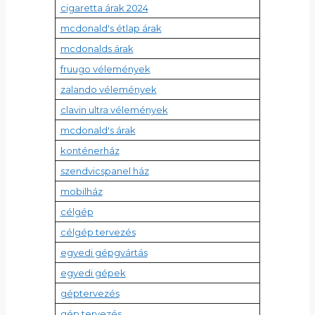
cigaretta árak 2024
mcdonald's étlap árak
mcdonalds árak
fruugo vélemények
zalando vélemények
clavin ultra vélemények
mcdonald's árak
konténerház
szendvicspanel ház
mobilház
célgép
célgép tervezés
egyedi gépgyártás
egyedi gépek
géptervezés
gép tervezés