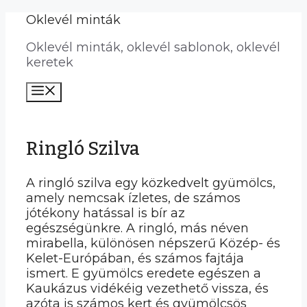
Kilépés
Oklevél minták
a
Oklevél minták, oklevél sablonok, oklevél
tartalomba
keretek
Menü
Ringló Szilva
A ringló szilva egy közkedvelt gyümölcs,
amely nemcsak ízletes, de számos
jótékony hatással is bír az
egészségünkre. A ringló, más néven
mirabella, különösen népszerű Közép- és
Kelet-Európában, és számos fajtája
ismert. E gyümölcs eredete egészen a
Kaukázus vidékéig vezethető vissza, és
azóta is számos kert és gyümölcsös