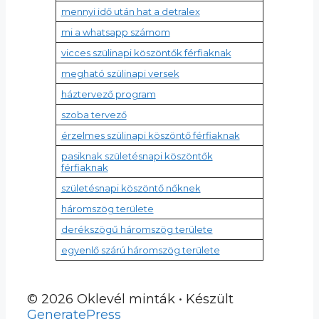
mennyi idő után hat a detralex
mi a whatsapp számom
vicces szülinapi köszöntők férfiaknak
megható szülinapi versek
háztervező program
szoba tervező
érzelmes szülinapi köszöntő férfiaknak
pasiknak születésnapi köszöntők
férfiaknak
születésnapi köszöntő nőknek
háromszög területe
derékszögű háromszög területe
egyenlő szárú háromszög területe
© 2026 Oklevél minták
• Készült
GeneratePress