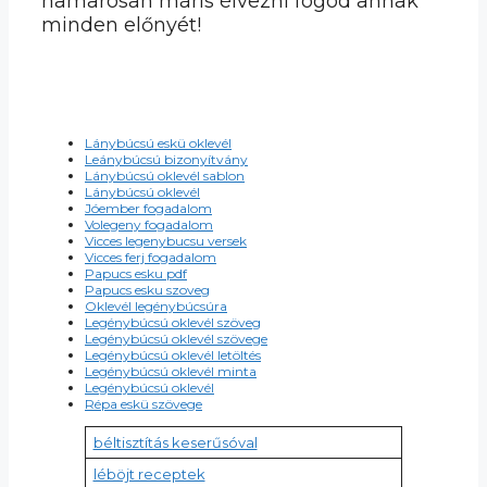
hamarosan máris élvezni fogod annak
minden előnyét!
Lánybúcsú eskü oklevél
Leánybúcsú bizonyítvány
Lánybúcsú oklevél sablon
Lánybúcsú oklevél
Jóember fogadalom
Volegeny fogadalom
Vicces legenybucsu versek
Vicces ferj fogadalom
Papucs esku pdf
Papucs esku szoveg
Oklevél legénybúcsúra
Legénybúcsú oklevél szöveg
Legénybúcsú oklevél szövege
Legénybúcsú oklevél letöltés
Legénybúcsú oklevél minta
Legénybúcsú oklevél
Répa eskü szövege
béltisztítás keserűsóval
léböjt receptek