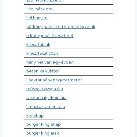
1 col hány cm
1 dl hány ml
párkány parasztétterem étlap árak
b kategóriás kresz teszt
kresz táblák
kresz teszt 2024
hány hét van egy évben
beton kalkulátor
1 hektár hány négyzetméter
műszaki vizsga ára
saxenda injekció ára
1 mázsa cement ára
kfc étlap
burger king étlap
burger king árak