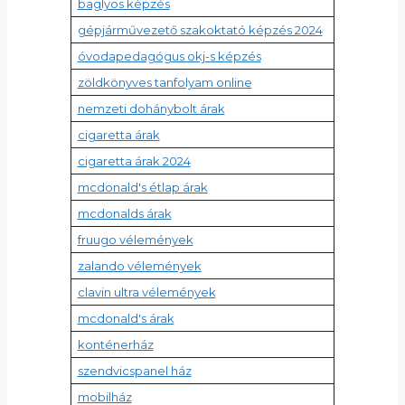
baglyos képzés
gépjárművezető szakoktató képzés 2024
óvodapedagógus okj-s képzés
zöldkönyves tanfolyam online
nemzeti dohánybolt árak
cigaretta árak
cigaretta árak 2024
mcdonald's étlap árak
mcdonalds árak
fruugo vélemények
zalando vélemények
clavin ultra vélemények
mcdonald's árak
konténerház
szendvicspanel ház
mobilház