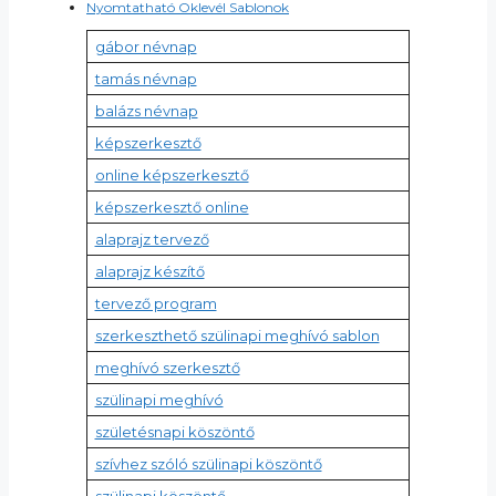
Nyomtatható Oklevél Sablonok
gábor névnap
tamás névnap
balázs névnap
képszerkesztő
online képszerkesztő
képszerkesztő online
alaprajz tervező
alaprajz készítő
tervező program
szerkeszthető szülinapi meghívó sablon
meghívó szerkesztő
szülinapi meghívó
születésnapi köszöntő
szívhez szóló szülinapi köszöntő
szülinapi köszöntő