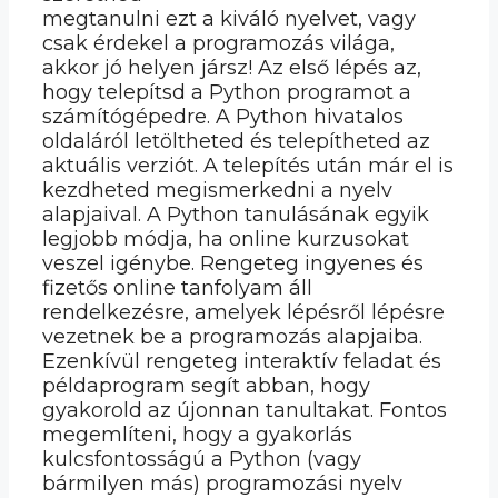
megtanulni ezt a kiváló nyelvet, vagy
csak érdekel a programozás világa,
akkor jó helyen jársz! Az első lépés az,
hogy telepítsd a Python programot a
számítógépedre. A Python hivatalos
oldaláról letöltheted és telepítheted az
aktuális verziót. A telepítés után már el is
kezdheted megismerkedni a nyelv
alapjaival. A Python tanulásának egyik
legjobb módja, ha online kurzusokat
veszel igénybe. Rengeteg ingyenes és
fizetős online tanfolyam áll
rendelkezésre, amelyek lépésről lépésre
vezetnek be a programozás alapjaiba.
Ezenkívül rengeteg interaktív feladat és
példaprogram segít abban, hogy
gyakorold az újonnan tanultakat. Fontos
megemlíteni, hogy a gyakorlás
kulcsfontosságú a Python (vagy
bármilyen más) programozási nyelv