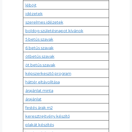
léböjt
idézetek
szerelmes idézetek
boldog születésnapot kívánok
5 betűs szavak
6 betűs szavak
ötbetűs szavak
öt betűs szavak
képszerkesztő program
háttér eltávolítása
árajánlat minta
árajánlat
festés árak m2
keresztrejtvény készítő
plakát készítés