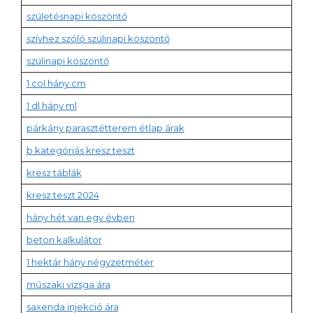
születésnapi köszöntő
szívhez szóló szülinapi köszöntő
szülinapi köszöntő
1 col hány cm
1 dl hány ml
párkány parasztétterem étlap árak
b kategóriás kresz teszt
kresz táblák
kresz teszt 2024
hány hét van egy évben
beton kalkulátor
1 hektár hány négyzetméter
műszaki vizsga ára
saxenda injekció ára