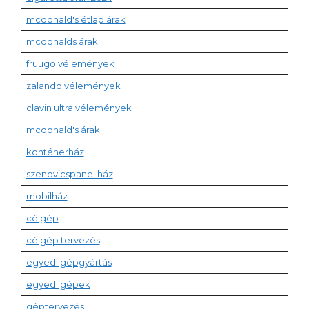
mcdonald's étlap árak
mcdonalds árak
fruugo vélemények
zalando vélemények
clavin ultra vélemények
mcdonald's árak
konténerház
szendvicspanel ház
mobilház
célgép
célgép tervezés
egyedi gépgyártás
egyedi gépek
géptervezés