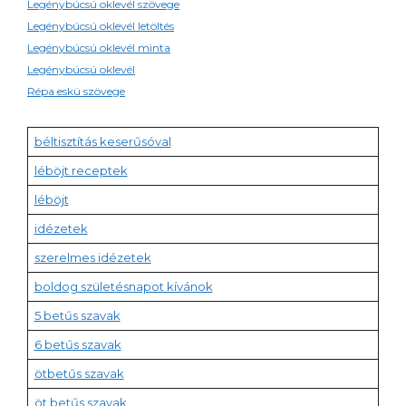
Legénybúcsú oklevél szövege
Legénybúcsú oklevél letöltés
Legénybúcsú oklevél minta
Legénybúcsú oklevél
Répa eskü szövege
béltisztítás keserűsóval
léböjt receptek
léböjt
idézetek
szerelmes idézetek
boldog születésnapot kívánok
5 betűs szavak
6 betűs szavak
ötbetűs szavak
öt betűs szavak