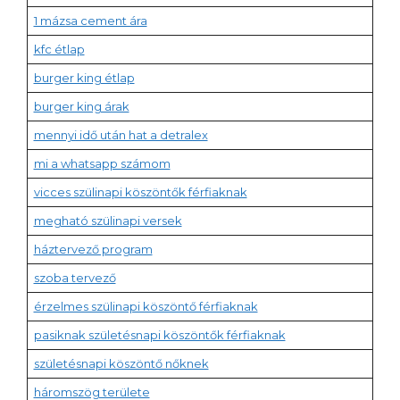
1 mázsa cement ára
kfc étlap
burger king étlap
burger king árak
mennyi idő után hat a detralex
mi a whatsapp számom
vicces szülinapi köszöntők férfiaknak
megható szülinapi versek
háztervező program
szoba tervező
érzelmes szülinapi köszöntő férfiaknak
pasiknak születésnapi köszöntők férfiaknak
születésnapi köszöntő nőknek
háromszög területe