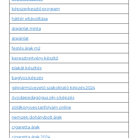
képszerkesztő program
háttér eltávolítása
árajánlat minta
árajánlat
festés árak m2
keresztrejtvény készítő
plakát készítés
baglyos képzés
gépjárművezető szakoktató képzés 2024
óvodapedagógus okj-s képzés
zöldkönyves tanfolyam online
nemzeti dohánybolt árak
cigaretta árak
cigaretta árak 2024