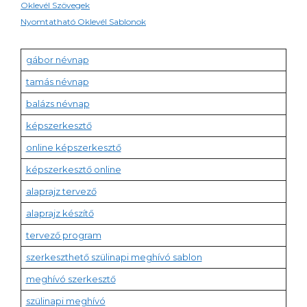
Oklevél Szövegek
Nyomtatható Oklevél Sablonok
gábor névnap
tamás névnap
balázs névnap
képszerkesztő
online képszerkesztő
képszerkesztő online
alaprajz tervező
alaprajz készítő
tervező program
szerkeszthető szülinapi meghívó sablon
meghívó szerkesztő
szülinapi meghívó