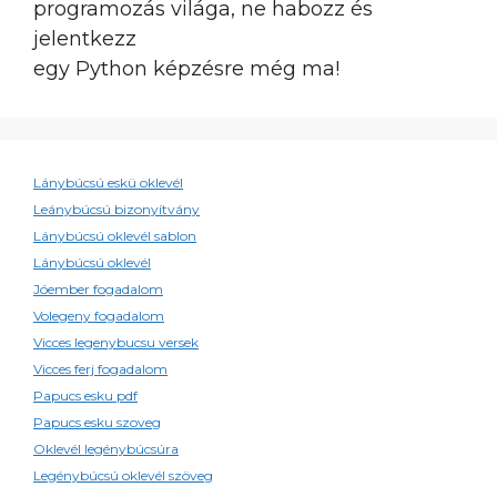
programozás világa, ne habozz és
jelentkezz
egy Python képzésre még ma!
Lánybúcsú eskü oklevél
Leánybúcsú bizonyítvány
Lánybúcsú oklevél sablon
Lánybúcsú oklevél
Jóember fogadalom
Volegeny fogadalom
Vicces legenybucsu versek
Vicces ferj fogadalom
Papucs esku pdf
Papucs esku szoveg
Oklevél legénybúcsúra
Legénybúcsú oklevél szöveg