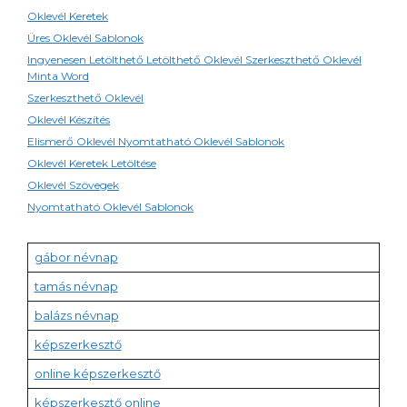
Oklevél Keretek
Üres Oklevél Sablonok
Ingyenesen Letölthető Letölthető Oklevél Szerkeszthető Oklevél
Minta Word
Szerkeszthető Oklevél
Oklevél Készítés
Elismerő Oklevél Nyomtatható Oklevél Sablonok
Oklevél Keretek Letöltése
Oklevél Szövegek
Nyomtatható Oklevél Sablonok
gábor névnap
tamás névnap
balázs névnap
képszerkesztő
online képszerkesztő
képszerkesztő online