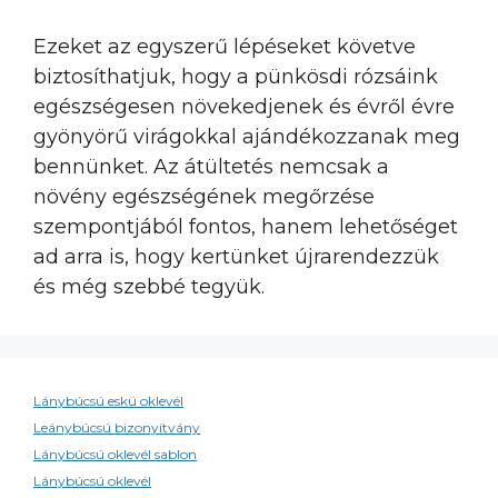
Ezeket az egyszerű lépéseket követve
biztosíthatjuk, hogy a pünkösdi rózsáink
egészségesen növekedjenek és évről évre
gyönyörű virágokkal ajándékozzanak meg
bennünket. Az átültetés nemcsak a
növény egészségének megőrzése
szempontjából fontos, hanem lehetőséget
ad arra is, hogy kertünket újrarendezzük
és még szebbé tegyük.
Lánybúcsú eskü oklevél
Leánybúcsú bizonyítvány
Lánybúcsú oklevél sablon
Lánybúcsú oklevél