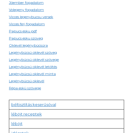
Jóember fogadalom
Volegeny fogadalom
Vicces legenybucsu versek
Vicces ferj fogadalom
Papucs esku pdf
Papucs esku szoveg
Oklevél legénybúcsúra
Legénybúcsú oklevél szöveg
Legénybúcsú oklevél szövege
Legénybúcsú oklevél letöltés
Legénybúcsú oklevél minta
Legénybúcsú oklevél
Répa eskü szövege
béltisztítás keserűsóval
léböjt receptek
léböjt