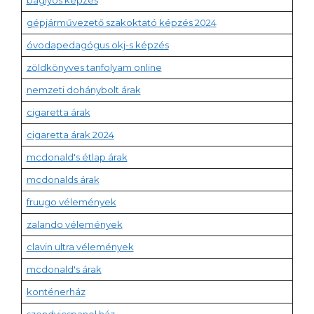
baglyos képzés
gépjárművezető szakoktató képzés 2024
óvodapedagógus okj-s képzés
zöldkönyves tanfolyam online
nemzeti dohánybolt árak
cigaretta árak
cigaretta árak 2024
mcdonald's étlap árak
mcdonalds árak
fruugo vélemények
zalando vélemények
clavin ultra vélemények
mcdonald's árak
konténerház