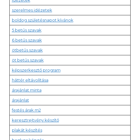
idézetek
szerelmes idézetek
boldog születésnapot kívánok
5 betűs szavak
6 betűs szavak
ötbetűs szavak
öt betűs szavak
képszerkesztő program
háttér eltávolítása
árajánlat minta
árajánlat
festés árak m2
keresztrejtvény készítő
plakát készítés