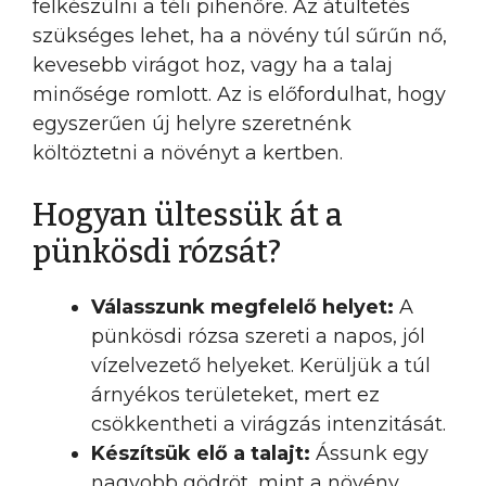
felkészülni a téli pihenőre. Az átültetés
szükséges lehet, ha a növény túl sűrűn nő,
kevesebb virágot hoz, vagy ha a talaj
minősége romlott. Az is előfordulhat, hogy
egyszerűen új helyre szeretnénk
költöztetni a növényt a kertben.
Hogyan ültessük át a
pünkösdi rózsát?
Válasszunk megfelelő helyet:
A
pünkösdi rózsa szereti a napos, jól
vízelvezető helyeket. Kerüljük a túl
árnyékos területeket, mert ez
csökkentheti a virágzás intenzitását.
Készítsük elő a talajt:
Ássunk egy
nagyobb gödröt, mint a növény