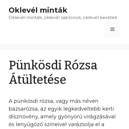
Kilépés
Oklevél minták
a
Oklevél minták, oklevél sablonok, oklevél keretek
tartalomba
Menü
Pünkösdi Rózsa
Átültetése
A pünkösdi rózsa, vagy más néven
bazsarózsa, az egyik legkedveltebb kerti
dísznövény, amely gyönyörű virágzásával
és lenyűgöző színeivel varázsolja el a