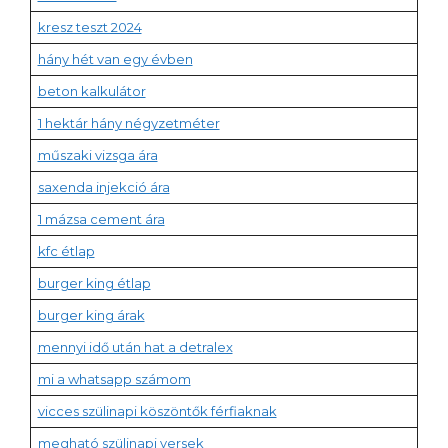
kresz teszt 2024
hány hét van egy évben
beton kalkulátor
1 hektár hány négyzetméter
műszaki vizsga ára
saxenda injekció ára
1 mázsa cement ára
kfc étlap
burger king étlap
burger king árak
mennyi idő után hat a detralex
mi a whatsapp számom
vicces szülinapi köszöntők férfiaknak
megható szülinapi versek