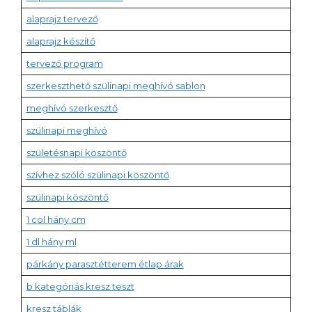
alaprajz tervező
alaprajz készítő
tervező program
szerkeszthető szülinapi meghívó sablon
meghívó szerkesztő
szülinapi meghívó
születésnapi köszöntő
szívhez szóló szülinapi köszöntő
szülinapi köszöntő
1 col hány cm
1 dl hány ml
párkány parasztétterem étlap árak
b kategóriás kresz teszt
kresz táblák