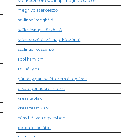
szerkeszthető szülinapi meghívó sablon
meghívó szerkesztő
szülinapi meghívó
születésnapi köszöntő
szívhez szóló szülinapi köszöntő
szülinapi köszöntő
1 col hány cm
1 dl hány ml
párkány parasztétterem étlap árak
b kategóriás kresz teszt
kresz táblák
kresz teszt 2024
hány hét van egy évben
beton kalkulátor