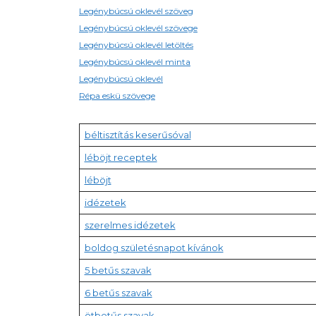
Legénybúcsú oklevél szöveg
Legénybúcsú oklevél szövege
Legénybúcsú oklevél letöltés
Legénybúcsú oklevél minta
Legénybúcsú oklevél
Répa eskü szövege
béltisztítás keserűsóval
léböjt receptek
léböjt
idézetek
szerelmes idézetek
boldog születésnapot kívánok
5 betűs szavak
6 betűs szavak
ötbetűs szavak