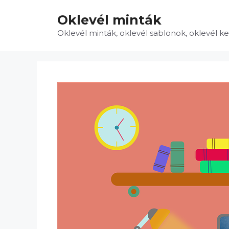
Kilépés
Oklevél minták
a
tartalomba
Oklevél minták, oklevél sablonok, oklevél k