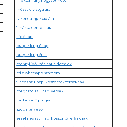
1 hektár hány négyzetméter
műszaki vizsga ára
saxenda injekció ára
1 mázsa cement ára
kfc étlap
burger king étlap
burger king árak
mennyi idő után hat a detralex
mi a whatsapp számom
vicces szülinapi köszöntők férfiaknak
megható szülinapi versek
háztervező program
szoba tervező
érzelmes szülinapi köszöntő férfiaknak