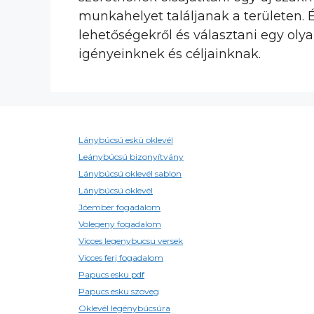
munkahelyet találjanak a területen.
lehetőségekről és választani egy oly
igényeinknek és céljainknak.
Lánybúcsú eskü oklevél
Leánybúcsú bizonyítvány
Lánybúcsú oklevél sablon
Lánybúcsú oklevél
Jóember fogadalom
Volegeny fogadalom
Vicces legenybucsu versek
Vicces ferj fogadalom
Papucs esku pdf
Papucs esku szoveg
Oklevél legénybúcsúra