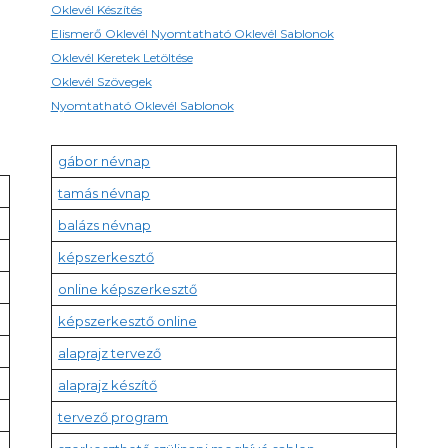
Oklevél Készítés
Elismerő Oklevél Nyomtatható Oklevél Sablonok
Oklevél Keretek Letöltése
Oklevél Szövegek
Nyomtatható Oklevél Sablonok
gábor névnap
tamás névnap
balázs névnap
képszerkesztő
online képszerkesztő
képszerkesztő online
alaprajz tervező
alaprajz készítő
tervező program