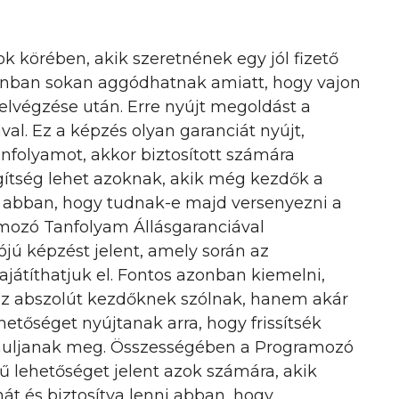
 körében, akik szeretnének egy jól fizető
onban sokan aggódhatnak amiatt, hogy vajon
 elvégzése után. Erre nyújt megoldást a
l. Ez a képzés olyan garanciát nyújt,
anfolyamot, akkor biztosított számára
egítség lehet azoknak, akik még kezdők a
 abban, hogy tudnak-e majd versenyezni a
amozó Tanfolyam Állásgaranciával
ójú képzést jelent, amely során az
játíthatjuk el. Fontos azonban kiemelni,
z abszolút kezdőknek szólnak, hanem akár
etőséget nyújtanak arra, hogy frissítsék
anuljanak meg. Összességében a Programozó
ű lehetőséget jelent azok számára, akik
át és biztosítva lenni abban, hogy