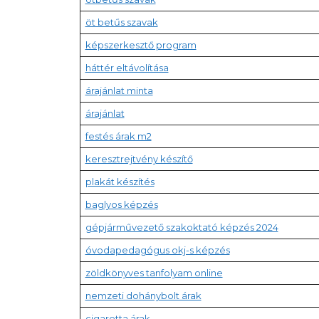
öt betűs szavak
képszerkesztő program
háttér eltávolítása
árajánlat minta
árajánlat
festés árak m2
keresztrejtvény készítő
plakát készítés
baglyos képzés
gépjárművezető szakoktató képzés 2024
óvodapedagógus okj-s képzés
zöldkönyves tanfolyam online
nemzeti dohánybolt árak
cigaretta árak