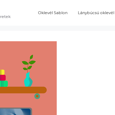
Oklevél Sablon
Lánybúcsú oklevél
eretek