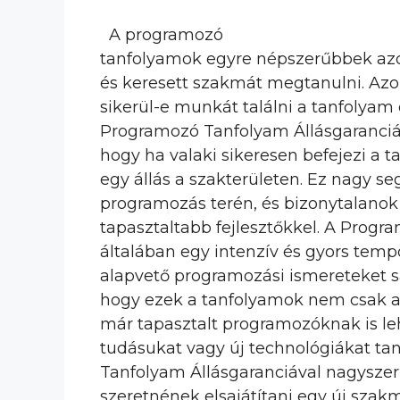
A programozó
tanfolyamok egyre népszerűbbek azok
és keresett szakmát megtanulni. Az
sikerül-e munkát találni a tanfolyam
Programozó Tanfolyam Állásgaranciáva
hogy ha valaki sikeresen befejezi a t
egy állás a szakterületen. Ez nagy s
programozás terén, és bizonytalanok
tapasztaltabb fejlesztőkkel. A Progr
általában egy intenzív és gyors temp
alapvető programozási ismereteket sa
hogy ezek a tanfolyamok nem csak a
már tapasztalt programozóknak is leh
tudásukat vagy új technológiákat t
Tanfolyam Állásgaranciával nagyszer
szeretnének elsajátítani egy új szakm