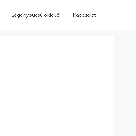
Legénybúcsú oklevél
Kapcsolat