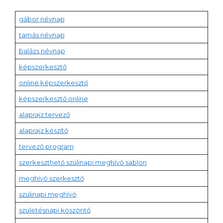
gábor névnap
tamás névnap
balázs névnap
képszerkesztő
online képszerkesztő
képszerkesztő online
alaprajz tervező
alaprajz készítő
tervező program
szerkeszthető szülinapi meghívó sablon
meghívó szerkesztő
szülinapi meghívó
születésnapi köszöntő