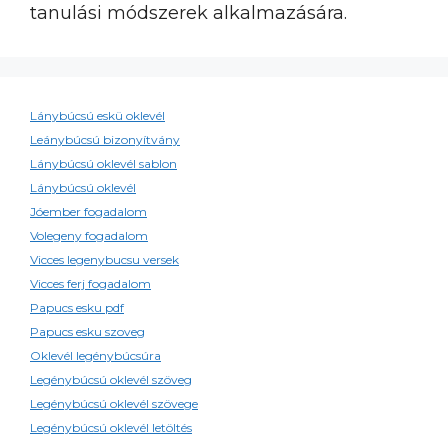
tanulási módszerek alkalmazására.
Lánybúcsú eskü oklevél
Leánybúcsú bizonyítvány
Lánybúcsú oklevél sablon
Lánybúcsú oklevél
Jóember fogadalom
Volegeny fogadalom
Vicces legenybucsu versek
Vicces ferj fogadalom
Papucs esku pdf
Papucs esku szoveg
Oklevél legénybúcsúra
Legénybúcsú oklevél szöveg
Legénybúcsú oklevél szövege
Legénybúcsú oklevél letöltés