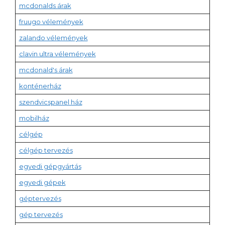
mcdonalds árak
fruugo vélemények
zalando vélemények
clavin ultra vélemények
mcdonald's árak
konténerház
szendvicspanel ház
mobilház
célgép
célgép tervezés
egyedi gépgyártás
egyedi gépek
géptervezés
gép tervezés