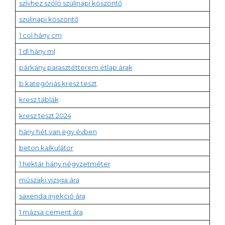
szívhez szóló szülinapi köszöntő
szülinapi köszöntő
1 col hány cm
1 dl hány ml
párkány parasztétterem étlap árak
b kategóriás kresz teszt
kresz táblák
kresz teszt 2024
hány hét van egy évben
beton kalkulátor
1 hektár hány négyzetméter
műszaki vizsga ára
saxenda injekció ára
1 mázsa cement ára