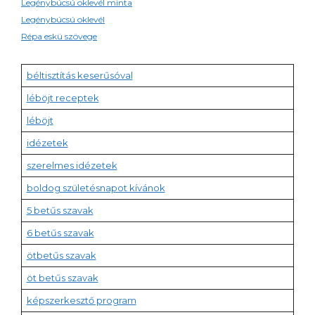
Legénybúcsú oklevél minta
Legénybúcsú oklevél
Répa eskü szövege
béltisztítás keserűsóval
léböjt receptek
léböjt
idézetek
szerelmes idézetek
boldog születésnapot kívánok
5 betűs szavak
6 betűs szavak
ötbetűs szavak
öt betűs szavak
képszerkesztő program