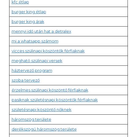
kfc étlap
burger king étlap
burger king árak
mennyi idő után hat a detralex
mi a whatsapp számom
vicces szülinapi köszöntők férfiaknak
megható szülinapi versek
háztervező program
szoba tervező
érzelmes szülinapi köszöntő férfiaknak
pasiknak születésnapi köszöntők férfiaknak
születésnapi köszöntő nőknek
háromszög területe
derékszögű háromszög területe