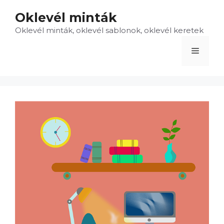
Kilépés
Oklevél minták
a
Oklevél minták, oklevél sablonok, oklevél keretek
tartalomba
Menü