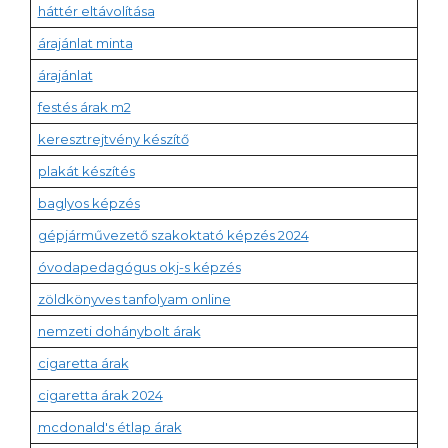
háttér eltávolítása
árajánlat minta
árajánlat
festés árak m2
keresztrejtvény készítő
plakát készítés
baglyos képzés
gépjárművezető szakoktató képzés 2024
óvodapedagógus okj-s képzés
zöldkönyves tanfolyam online
nemzeti dohánybolt árak
cigaretta árak
cigaretta árak 2024
mcdonald's étlap árak