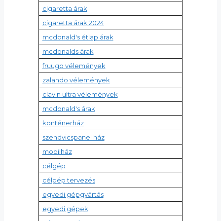
cigaretta árak
cigaretta árak 2024
mcdonald's étlap árak
mcdonalds árak
fruugo vélemények
zalando vélemények
clavin ultra vélemények
mcdonald's árak
konténerház
szendvicspanel ház
mobilház
célgép
célgép tervezés
egyedi gépgyártás
egyedi gépek