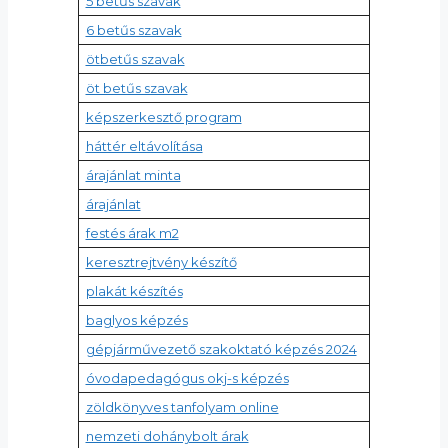
5 betűs szavak
6 betűs szavak
ötbetűs szavak
öt betűs szavak
képszerkesztő program
háttér eltávolítása
árajánlat minta
árajánlat
festés árak m2
keresztrejtvény készítő
plakát készítés
baglyos képzés
gépjárművezető szakoktató képzés 2024
óvodapedagógus okj-s képzés
zöldkönyves tanfolyam online
nemzeti dohánybolt árak