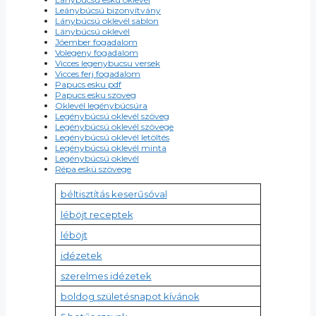
Leánybúcsú bizonyítvány
Lánybúcsú oklevél sablon
Lánybúcsú oklevél
Jóember fogadalom
Volegeny fogadalom
Vicces legenybucsu versek
Vicces ferj fogadalom
Papucs esku pdf
Papucs esku szoveg
Oklevél legénybúcsúra
Legénybúcsú oklevél szöveg
Legénybúcsú oklevél szövege
Legénybúcsú oklevél letöltés
Legénybúcsú oklevél minta
Legénybúcsú oklevél
Répa eskü szövege
béltisztítás keserűsóval
léböjt receptek
léböjt
idézetek
szerelmes idézetek
boldog születésnapot kívánok