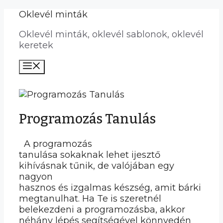
Kilépés
Oklevél minták
a
Oklevél minták, oklevél sablonok, oklevél
tartalomba
keretek
Menü
Programozás Tanulás
A programozás
tanulása sokaknak lehet ijesztő
kihívásnak tűnik, de valójában egy
nagyon
hasznos és izgalmas készség, amit bárki
megtanulhat. Ha Te is szeretnél
belekezdeni a programozásba, akkor
néhány lépés segítségével könnyedén