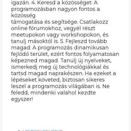
igazán. 4. Keresd a közösséget: A
programozásban nagyon fontos a
közösség
támogatása és segítsége. Csatlakozz
online fórumokhoz, vegyél részt
meetupokon vagy workshopokon, és
tanulj másoktól is. 5. Fejleszd tovább
magad: A programozás dinamikusan
fejlődő terület, ezért fontos folyamatosan
képezned magad. Tanulj új nyelveket,
ismerkedj meg új technológiákkal és
tartsd magad naprakészen. Ha ezeket a
lépéseket követed, biztosan sikeres
leszel a programozás világában is. Ne
feledd, mindenki valahol kezdte
egyszer!
Lánybúcsú eskü oklevél