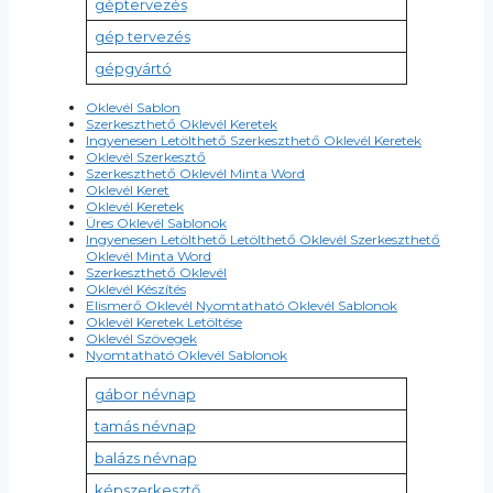
géptervezés
gép tervezés
gépgyártó
Oklevél Sablon
Szerkeszthető Oklevél Keretek
Ingyenesen Letölthető Szerkeszthető Oklevél Keretek
Oklevél Szerkesztő
Szerkeszthető Oklevél Minta Word
Oklevél Keret
Oklevél Keretek
Üres Oklevél Sablonok
Ingyenesen Letölthető Letölthető Oklevél Szerkeszthető
Oklevél Minta Word
Szerkeszthető Oklevél
Oklevél Készítés
Elismerő Oklevél Nyomtatható Oklevél Sablonok
Oklevél Keretek Letöltése
Oklevél Szövegek
Nyomtatható Oklevél Sablonok
gábor névnap
tamás névnap
balázs névnap
képszerkesztő