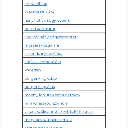
kresz táblák
kresz teszt 2024
hány hét van egy évben
beton kalkulátor
1 hektár hány négyzetméter
műszaki vizsga ára
saxenda injekció ára
1 mázsa cement ára
kfc étlap
burger king étlap
burger king árak
mennyi idő után hat a detralex
mi a whatsapp számom
vicces szülinapi köszöntők férfiaknak
megható szülinapi versek
háztervező program