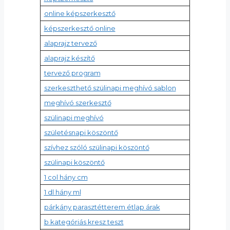
online képszerkesztő
képszerkesztő online
alaprajz tervező
alaprajz készítő
tervező program
szerkeszthető szülinapi meghívó sablon
meghívó szerkesztő
szülinapi meghívó
születésnapi köszöntő
szívhez szóló szülinapi köszöntő
szülinapi köszöntő
1 col hány cm
1 dl hány ml
párkány parasztétterem étlap árak
b kategóriás kresz teszt