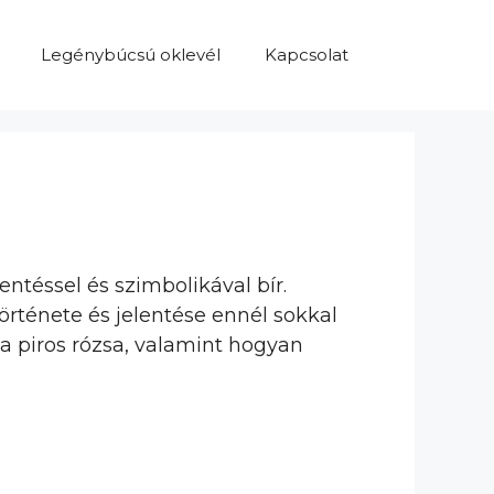
Legénybúcsú oklevél
Kapcsolat
entéssel és szimbolikával bír.
örténete és jelentése ennél sokkal
a piros rózsa, valamint hogyan