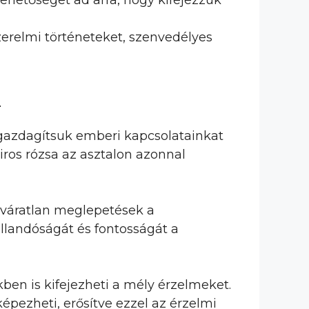
ehetőséget ad arra, hogy kifejezzük
zerelmi történeteket, szenvedélyes
n
 gazdagítsuk emberi kapcsolatainkat
iros rózsa az asztalon azonnal
 váratlan meglepetések a
állandóságát és fontosságát a
ben is kifejezheti a mély érzelmeket.
képezheti, erősítve ezzel az érzelmi