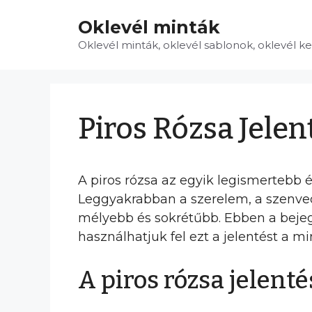
Kilépés
Oklevél minták
a
tartalomba
Oklevél minták, oklevél sablonok, oklevél k
Piros Rózsa Jelen
A piros rózsa az egyik legismertebb é
Leggyakrabban a szerelem, a szenvedé
mélyebb és sokrétűbb. Ebben a bejegy
használhatjuk fel ezt a jelentést a 
A piros rózsa jelenté