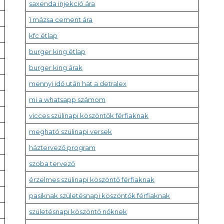
saxenda injekció ára
1 mázsa cement ára
kfc étlap
burger king étlap
burger king árak
mennyi idő után hat a detralex
mi a whatsapp számom
vicces szülinapi köszöntők férfiaknak
megható szülinapi versek
háztervező program
szoba tervező
érzelmes szülinapi köszöntő férfiaknak
pasiknak születésnapi köszöntők férfiaknak
születésnapi köszöntő nőknek