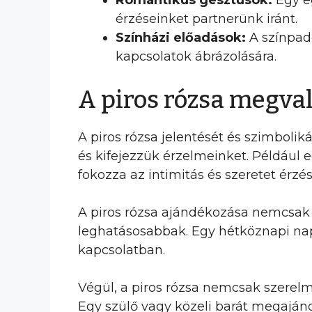
Romantikus gesztusok:
Egy eg
érzéseinket partnerünk iránt.
Színházi előadások:
A színpado
kapcsolatok ábrázolására.
A piros rózsa megv
A piros rózsa jelentését és szimboli
és kifejezzük érzelmeinket. Például 
fokozza az intimitás és szeretet érzés
A piros rózsa ajándékozása nemcsak 
leghatásosabbak. Egy hétköznapi napo
kapcsolatban.
Végül, a piros rózsa nemcsak szerelm
Egy szülő vagy közeli barát megajándé