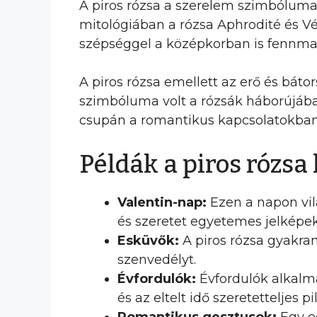
A piros rózsa a szerelem szimbólumak
mitológiában a rózsa Aphrodité és Vé
szépséggel a középkorban is fennmar
A piros rózsa emellett az erő és báto
szimbóluma volt a rózsák háborújában,
csupán a romantikus kapcsolatokban,
Példák a piros rózsa
Valentin-nap:
Ezen a napon vil
és szeretet egyetemes jelképek
Esküvők:
A piros rózsa gyakran
szenvedélyt.
Évfordulók:
Évfordulók alkalmá
és az eltelt idő szeretetteljes pi