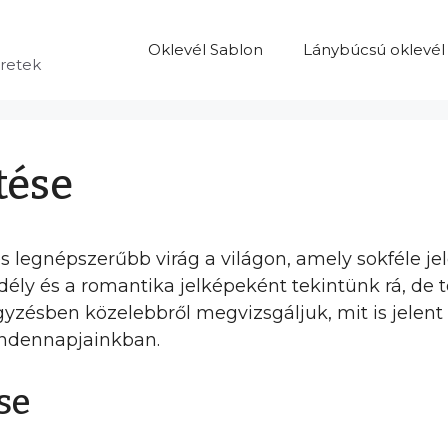
Oklevél Sablon
Lánybúcsú oklevél
eretek
tése
s legnépszerűbb virág a világon, amely sokféle jel
ly és a romantika jelképeként tekintünk rá, de t
zésben közelebbről megvizsgáljuk, mit is jelent 
mindennapjainkban.
se