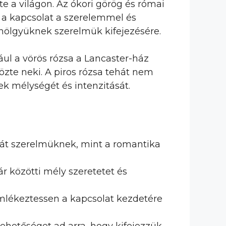
e a világon. Az ókori görög és római
z a kapcsolat a szerelemmel és
hölgyüknek szerelmük kifejezésére.
ául a vörös rózsa a Lancaster-ház
özte neki. A piros rózsa tehát nem
k mélységét és intenzitását.
sát szerelmüknek, mint a romantika
ár közötti mély szeretetet és
emlékeztessen a kapcsolat kezdetére