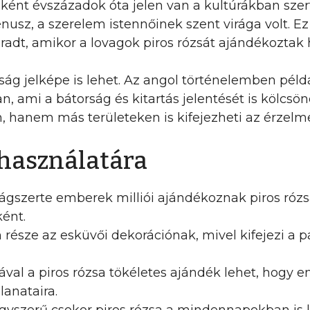
ént évszázadok óta jelen van a kultúrákban szert
nusz, a szerelem istennőinek szent virága volt. E
adt, amikor a lovagok piros rózsát ajándékoztak 
rság jelképe is lehet. Az angol történelemben péld
 ami a bátorság és kitartás jelentését is kölcsön
 hanem más területeken is kifejezheti az érzelme
 használatára
ágszerte emberek milliói ajándékoznak piros róz
ént.
 része az esküvői dekorációnak, mivel kifejezi a p
val a piros rózsa tökéletes ajándék lehet, hogy 
llanataira.