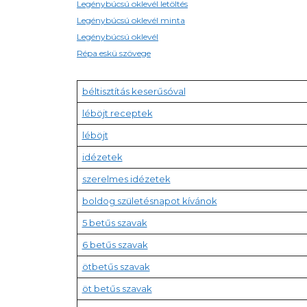
Legénybúcsú oklevél letöltés
Legénybúcsú oklevél minta
Legénybúcsú oklevél
Répa eskü szövege
béltisztítás keserűsóval
léböjt receptek
léböjt
idézetek
szerelmes idézetek
boldog születésnapot kívánok
5 betűs szavak
6 betűs szavak
ötbetűs szavak
öt betűs szavak