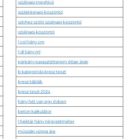
szülinapi meghívó
születésnapi köszöntő
szívhez szóló szülinapi köszöntő
szülinapi köszöntő
1 col hány cm
1 dl hány ml
párkány parasztétterem étlap árak
b kategóriás kresz teszt
kresz táblák
kresz teszt 2024
hány hét van egy évben
beton kalkulátor
1 hektár hány négyzetméter
műszaki vizsga ára