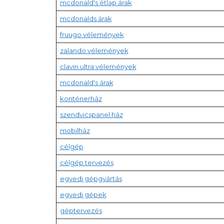
mcdonald's étlap árak
mcdonalds árak
fruugo vélemények
zalando vélemények
clavin ultra vélemények
mcdonald's árak
konténerház
szendvicspanel ház
mobilház
célgép
célgép tervezés
egyedi gépgyártás
egyedi gépek
géptervezés