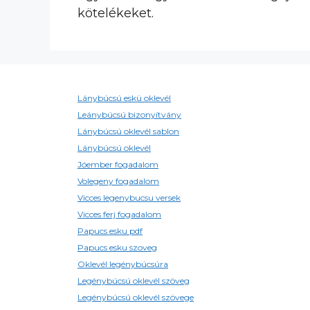
kötelékeket.
Lánybúcsú eskü oklevél
Leánybúcsú bizonyítvány
Lánybúcsú oklevél sablon
Lánybúcsú oklevél
Jóember fogadalom
Volegeny fogadalom
Vicces legenybucsu versek
Vicces ferj fogadalom
Papucs esku pdf
Papucs esku szoveg
Oklevél legénybúcsúra
Legénybúcsú oklevél szöveg
Legénybúcsú oklevél szövege