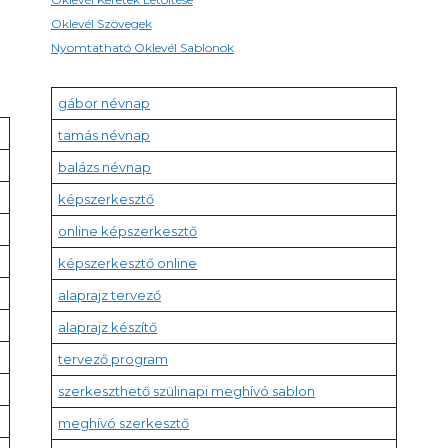
Oklevél Szövegek
Nyomtatható Oklevél Sablonok
gábor névnap
tamás névnap
balázs névnap
képszerkesztő
online képszerkesztő
képszerkesztő online
alaprajz tervező
alaprajz készítő
tervező program
szerkeszthető szülinapi meghívó sablon
meghívó szerkesztő