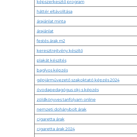
képszerkesztő program
háttér eltávolítása
árajánlat minta
árajánlat
festés árak m2
keresztrejtvény készítő
plakát készítés
baglyos képzés
gépjárművezető szakoktató képzés 2024
óvodapedagógus okj-s képzés
zöldkönyves tanfolyam online
nemzeti dohánybolt árak
cigaretta árak
cigaretta árak 2024