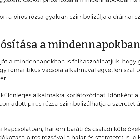
yszerű csokor piros rózsa a mindennapokban is l
n a piros rózsa gyakran szimbolizálja a drámai s
alósítása a mindennapokba
káját a mindennapokban is felhasználhatjuk, hogy
egy romantikus vacsora alkalmával egyetlen szál p
ét.
különleges alkalmakra korlátozódhat. Időnként a
n adott piros rózsa szimbolizálhatja a szeretet 
i kapcsolatban, hanem baráti és családi kötelékek
kozása piros rózsával a hálát és szeretetet is jel